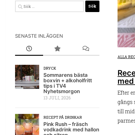
Sök
efter:
SENASTE INLÄGGEN
ALLA RE
DRYCK
Rece
Sommarens bästa
med
boxvin + alkoholfritt
tips i TV4
Nyhetsmorgon
Efter e
13 JULI, 2026
gångs s
till mi
RECEPT PÅ DRINKAR
parmes
Pink Rush – fräsch
vodkadrink med hallon
och citron