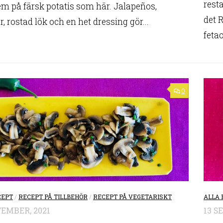
rest
em på färsk potatis som här. Jalapeños,
det 
, rostad lök och en het dressing gör...
fetao
0
CEPT
/
RECEPT PÅ TILLBEHÖR
/
RECEPT PÅ VEGETARISKT
ALLA 
TEMBER, 2021
13 S