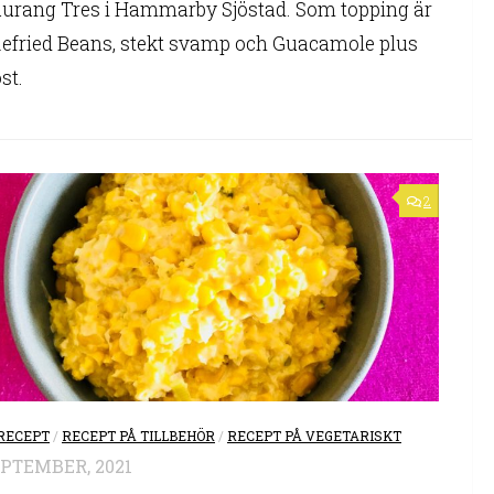
aurang Tres i Hammarby Sjöstad. Som topping är
Refried Beans, stekt svamp och Guacamole plus
st.
2
RECEPT
/
RECEPT PÅ TILLBEHÖR
/
RECEPT PÅ VEGETARISKT
EPTEMBER, 2021