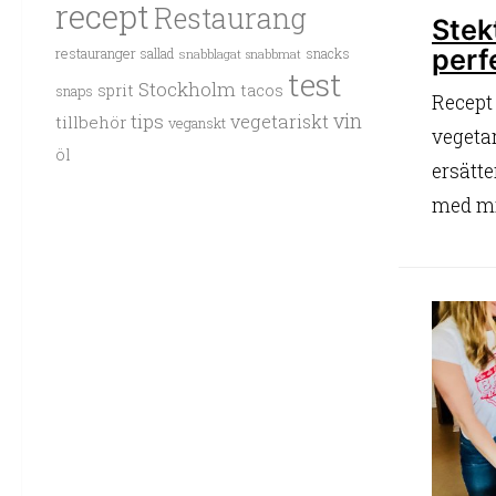
recept
Restaurang
Stek
perf
restauranger
sallad
snacks
snabblagat
snabbmat
test
Stockholm
sprit
tacos
snaps
Recept
vin
tips
vegetariskt
tillbehör
veganskt
vegeta
öl
ersätte
med min