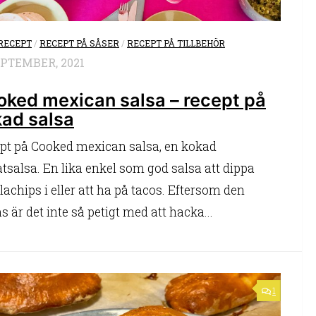
RECEPT
/
RECEPT PÅ SÅSER
/
RECEPT PÅ TILLBEHÖR
EPTEMBER, 2021
ked mexican salsa – recept på
kad salsa
pt på Cooked mexican salsa, en kokad
tsalsa. En lika enkel som god salsa att dippa
llachips i eller att ha på tacos. Eftersom den
 är det inte så petigt med att hacka...
1