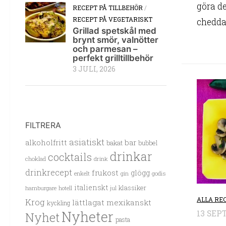
göra d
RECEPT PÅ TILLBEHÖR
/
RECEPT PÅ VEGETARISKT
cheddar
Grillad spetskål med
brynt smör, valnötter
och parmesan –
perfekt grilltillbehör
3 JULI, 2026
FILTRERA
asiatiskt
alkoholfritt
bar
bakat
bubbel
drinkar
cocktails
choklad
drink
drinkrecept
frukost
glögg
enkelt
gin
godis
italienskt
klassiker
hamburgare
hotell
jul
ALLA RE
Krog
lättlagat
mexikanskt
kyckling
13 SEP
Nyheter
Nyhet
pasta