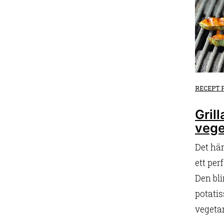
RECEPT 
Gril
vege
Det här
ett perf
Den bl
potatis
vegetar