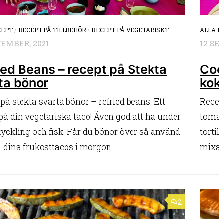
CEPT
/
RECEPT PÅ TILLBEHÖR
/
RECEPT PÅ VEGETARISKT
ALLA 
TEMBER, 2021
12 S
ied Beans – recept på Stekta
Coo
ta bönor
ko
på stekta svarta bönor – refried beans. Ett
Rece
å din vegetariska taco! Även god att ha under
toma
kyckling och fisk. Får du bönor över så använd
torti
l dina frukosttacos i morgon...
mixas
2