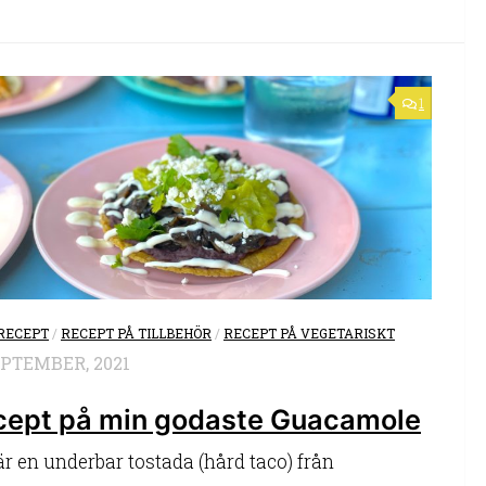
1
RECEPT
/
RECEPT PÅ TILLBEHÖR
/
RECEPT PÅ VEGETARISKT
EPTEMBER, 2021
cept på min godaste Guacamole
är en underbar tostada (hård taco) från