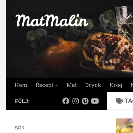
Hoppa till innehåll
Hem
Recept
Mat
Dryck
Krog
TA
FÖLJ:
SÖK