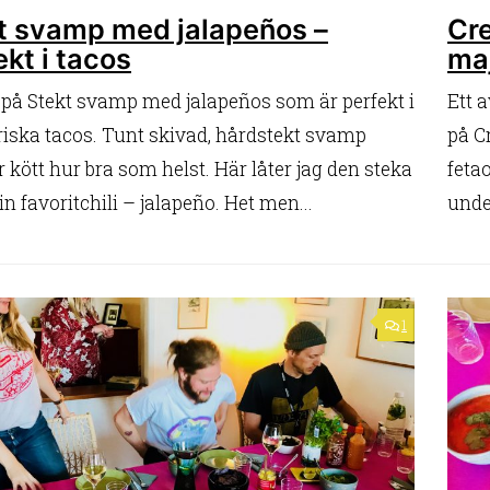
t svamp med jalapeños –
Cr
ekt i tacos
ma
 på Stekt svamp med jalapeños som är perfekt i
Ett a
riska tacos. Tunt skivad, hårdstekt svamp
på C
r kött hur bra som helst. Här låter jag den steka
feta
 favoritchili – jalapeño. Het men...
unde
1