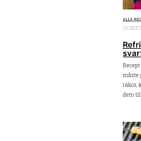
ALLA RE
13 SEP
Refr
svar
Recept 
måste p
räkor, 
dem til