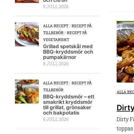
9 JULI, 2026
ALLA RECEPT
/
RECEPT PÅ
TILLBEHÖR
/
RECEPT PÅ
VEGETARISKT
Grillad spetskål med
BBQ-kryddsmör och
pumpakärnor
8 JULI, 2026
ALLA RECEPT
/
RECEPT PÅ
TILLBEHÖR
ALLA RE
BBQ-kryddsmör – ett
smakrikt kryddsmör
Dirt
till grillat, grönsaker
och bakpotatis
Dirty F
6 JULI, 2026
toppas