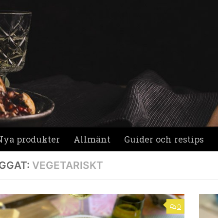
Nya produkter
Allmänt
Guider och restips
GGAT:
VEGETARISKT
0