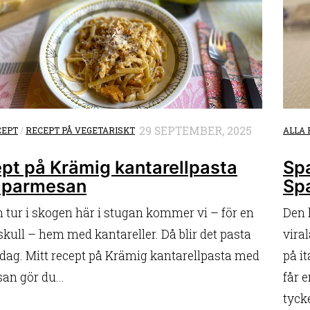
29 SEPTEMBER, 2025
CEPT
/
RECEPT PÅ VEGETARISKT
ALLA 
pt på Krämig kantarellpasta
Spa
 parmesan
Spa
n tur i skogen här i stugan kommer vi – för en
Den 
kull – hem med kantareller. Då blir det pasta
vira
ddag. Mitt recept på Krämig kantarellpasta med
på i
an gör du...
får 
tycke