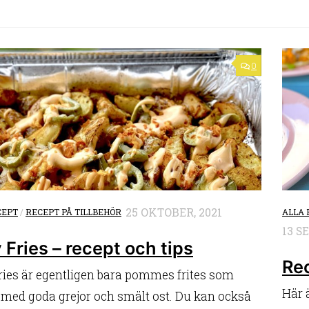
0
25 OKTOBER, 2021
CEPT
/
RECEPT PÅ TILLBEHÖR
ALLA 
13 S
y Fries – recept och tips
Re
ries är egentligen bara pommes frites som
Här 
 med goda grejor och smält ost. Du kan också