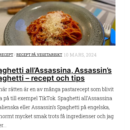
10 MARS, 2024
RECEPT
/
RECEPT PÅ VEGETARISKT
ghetti all’Assassina, Assassin’s
ghetti – recept och tips
här rätten är en av många pastarecept som blivit
la på till exempel TikTok. Spaghetti all’Assassina
talienska eller Assassin’s Spaghetti på engelska,
enormt mycket smak trots få ingredienser och jag
r...