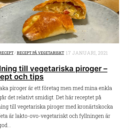
17 JANUARI, 2021
RECEPT
/
RECEPT PÅ VEGETARISKT
lning till vegetariska piroger –
ept och tips
baka piroger är ett företag men med mina enkla
går det relativt smidigt. Det här receptet på
ning till vegetariska piroger med kronärtskocka
feta är lakto-ovo-vegetariskt och fyllningen är
god...