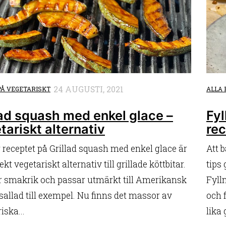
24 AUGUSTI, 2021
PÅ VEGETARISKT
ALLA 
lad squash med enkel glace –
Fyl
tariskt alternativ
rec
 receptet på Grillad squash med enkel glace är
Att 
ekt vegetariskt alternativ till grillade köttbitar.
tips 
ir smakrik och passar utmärkt till Amerikansk
Fyll
sallad till exempel. Nu finns det massor av
och 
iska...
lika 