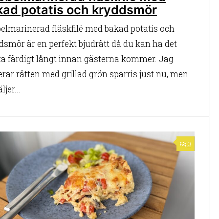
kad potatis och kryddsmör
elmarinerad fläskfilé med bakad potatis och
dsmör är en perfekt bjudrätt då du kan ha det
a färdigt långt innan gästerna kommer. Jag
erar rätten med grillad grön sparris just nu, men
ljer...
0