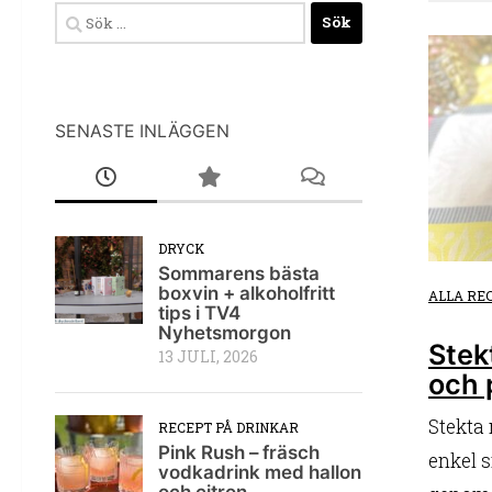
Sök
efter:
SENASTE INLÄGGEN
DRYCK
Sommarens bästa
boxvin + alkoholfritt
ALLA RE
tips i TV4
Nyhetsmorgon
Stek
13 JULI, 2026
och 
Stekta 
RECEPT PÅ DRINKAR
Pink Rush – fräsch
enkel 
vodkadrink med hallon
och citron