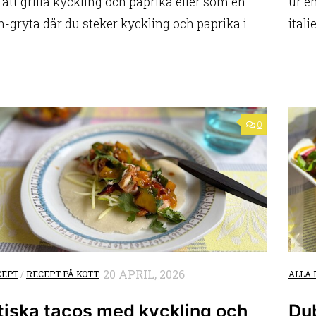
tt grilla kyckling och paprika eller som en
ur e
en-gryta där du steker kyckling och paprika i
itali
0
20 APRIL, 2026
CEPT
/
RECEPT PÅ KÖTT
ALLA 
tiska tacos med kyckling och
Du