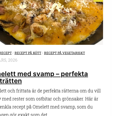
RECEPT
/
RECEPT PÅ KÖTT
/
RECEPT PÅ VEGETARISKT
RS, 2026
elett med svamp – perfekta
trätten
tt och frittata är de perfekta rätterna om du vill
av med rester som ostbitar och grönsaker. Här är
 enkla recept på Omelett med svamp, som du
ngen gör exakt som det...