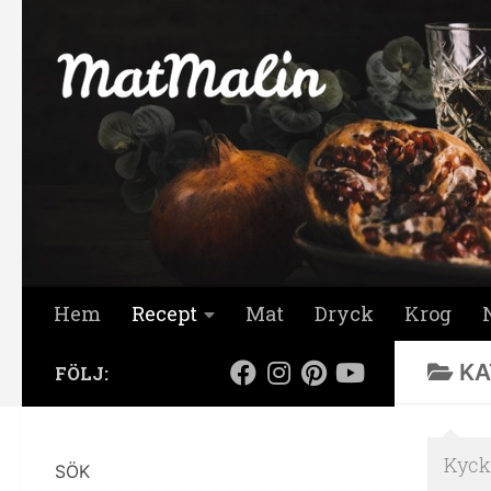
Hoppa till innehåll
Hem
Recept
Mat
Dryck
Krog
KA
FÖLJ:
Kyckl
SÖK