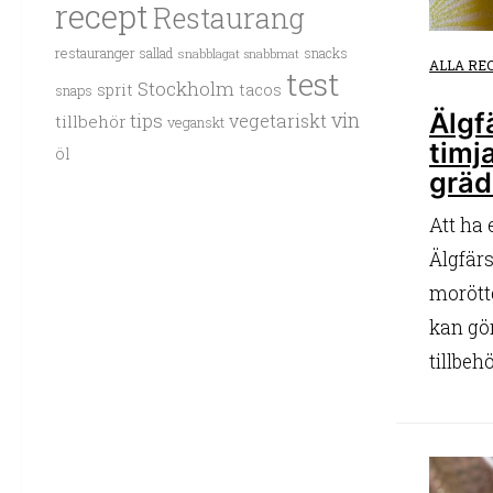
recept
Restaurang
restauranger
sallad
snacks
snabblagat
snabbmat
ALLA RE
test
Stockholm
sprit
tacos
snaps
Älgf
vin
tips
vegetariskt
tillbehör
veganskt
timj
öl
gräd
Att ha 
Älgfär
morött
kan gör
tillbehö