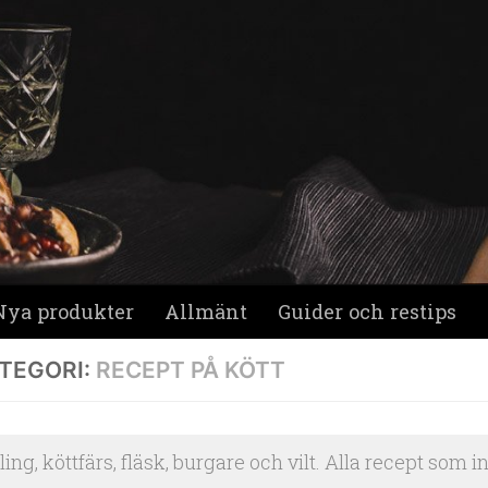
Nya produkter
Allmänt
Guider och restips
TEGORI:
RECEPT PÅ KÖTT
ing, köttfärs, fläsk, burgare och vilt. Alla recept som in