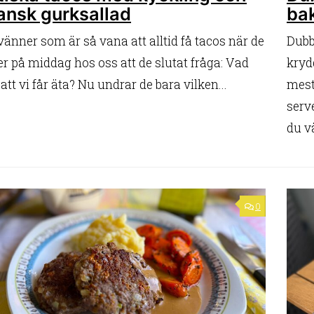
ansk gurksallad
ba
vänner som är så vana att alltid få tacos när de
Dubb
 på middag hos oss att de slutat fråga: Vad
kryd
 att vi får äta? Nu undrar de bara vilken...
mest
serv
du vä
0