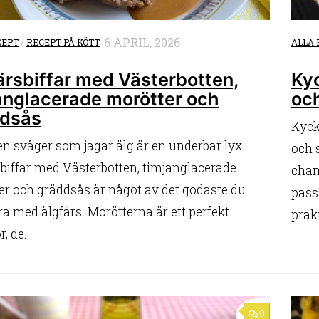
6 APRIL, 2026
CEPT
/
RECEPT PÅ KÖTT
ALLA 
ärsbiffar med Västerbotten,
Kyc
anglacerade morötter och
och
dsås
Kyck
en svåger som jagar älg är en underbar lyx.
och 
sbiffar med Västerbotten, timjanglacerade
cham
er och gräddsås är något av det godaste du
pass
a med älgfärs. Morötterna är ett perfekt
prakt
r, de...
0