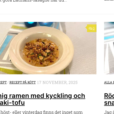
0
17 NOVEMBER, 2025
CEPT
/
RECEPT PÅ KÖTT
ALLA 
ig ramen med kyckling och
Röd
yaki-tofu
sn
 höst- eller vinterdag finns det inget som
Jag ä