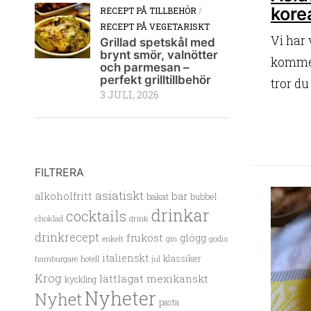
kore
RECEPT PÅ TILLBEHÖR
/
RECEPT PÅ VEGETARISKT
Vi har 
Grillad spetskål med
brynt smör, valnötter
kommer
och parmesan –
perfekt grilltillbehör
tror du
3 JULI, 2026
FILTRERA
asiatiskt
alkoholfritt
bar
bakat
bubbel
drinkar
cocktails
choklad
drink
drinkrecept
frukost
glögg
enkelt
gin
godis
italienskt
klassiker
hamburgare
hotell
jul
Krog
lättlagat
mexikanskt
kyckling
Nyheter
Nyhet
pasta