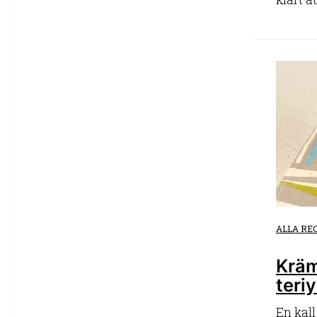
ALLA RE
Kräm
teri
En kall