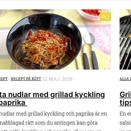
0
12 MAJ, 2026
CEPT
/
RECEPT PÅ KÖTT
ALLA 
ta nudlar med grillad kyckling
Gri
paprika
tip
nudlar med grillad kyckling och paprika är en
En en
snabblagad rätt som du antingen kan göra
sals