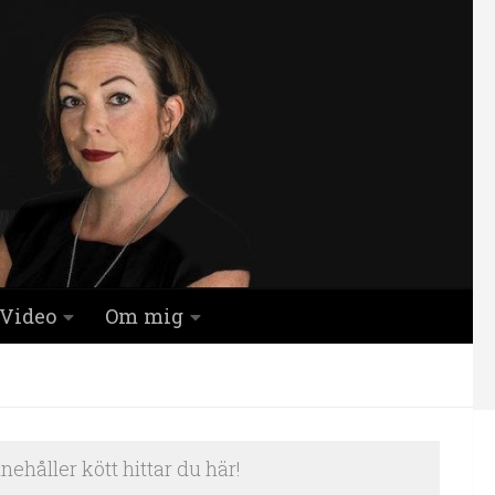
Video
Om mig
nehåller kött hittar du här!