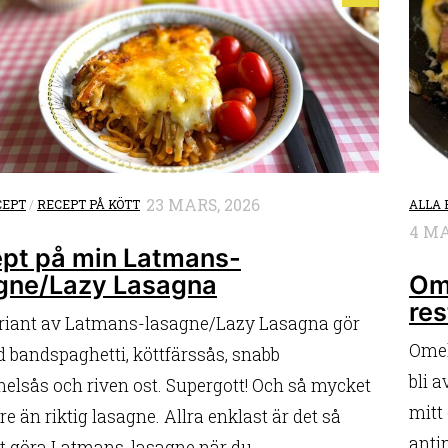
23 MARS, 2026
CEPT
/
RECEPT PÅ KÖTT
ALLA 
4 MA
pt på min Latmans-
gne/Lazy Lasagna
Om
res
riant av Latmans-lasagne/Lazy Lasagna gör
Omele
 bandspaghetti, köttfärssås, snabb
bli 
elsås och riven ost. Supergott! Och så mycket
mitt
e än riktig lasagne. Allra enklast är det så
anti
tt göra Latmans-lasagne när du...