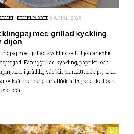
6 APRIL, 2026
RECEPT
/
RECEPT PÅ KÖTT
klingpaj med grillad kyckling
 dijon
lingpaj med grillad kyckling och dijon är enkel
supergod. Färdiggrillad kyckling, paprika, och
pinjoner i gräddig sås blir en mättande paj. Den
ar också finemang i matlådan. Paj är enkelt och
iskt och...
0