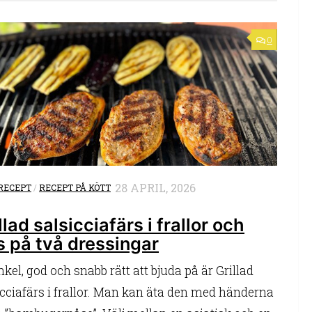
0
28 APRIL, 2026
RECEPT
/
RECEPT PÅ KÖTT
llad salsicciafärs i frallor och
s på två dressingar
kel, god och snabb rätt att bjuda på är Grillad
icciafärs i frallor. Man kan äta den med händerna