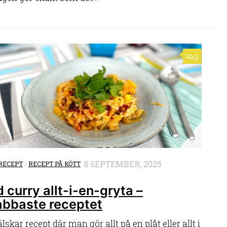
0
8 SEPTEMBER, 2025
RECEPT
/
RECEPT PÅ KÖTT
 curry allt-i-en-gryta –
abbaste receptet
lskar recept där man gör allt på en plåt eller allt i