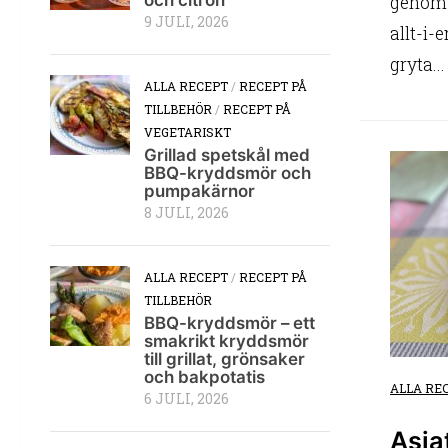
genom a
9 JULI, 2026
allt-i-
gryta...
ALLA RECEPT
/
RECEPT PÅ
TILLBEHÖR
/
RECEPT PÅ
VEGETARISKT
Grillad spetskål med
BBQ-kryddsmör och
pumpakärnor
8 JULI, 2026
ALLA RECEPT
/
RECEPT PÅ
TILLBEHÖR
BBQ-kryddsmör – ett
smakrikt kryddsmör
till grillat, grönsaker
och bakpotatis
ALLA RE
6 JULI, 2026
Asia