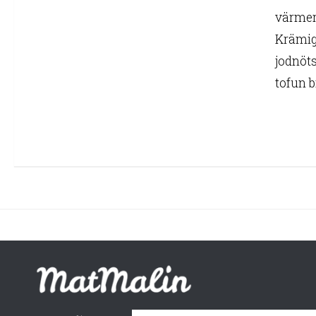
värmer
Krämig
jodnöts
tofun br