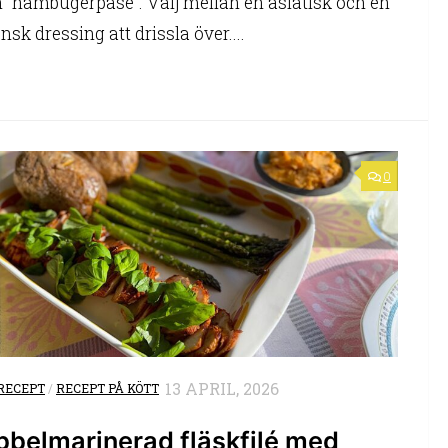
n ”hambugerpåse”. Välj mellan en asiatisk och en
ensk dressing att drissla över....
0
13 APRIL, 2026
RECEPT
/
RECEPT PÅ KÖTT
bbelmarinerad fläskfilé med