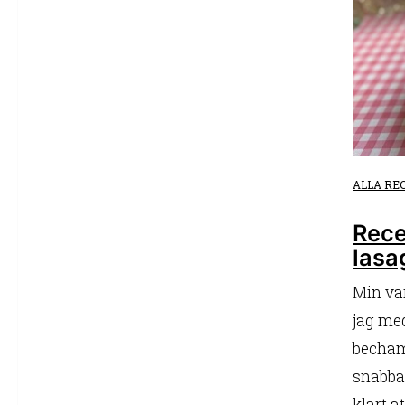
ALLA RE
Rece
lasa
Min va
jag med
becham
snabbar
klart a