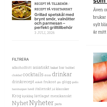
som 
RECEPT PÅ TILLBEHÖR
/
Även o
RECEPT PÅ VEGETARISKT
Grillad spetskål med
brukar
brynt smör, valnötter
och parmesan –
sylt bl
perfekt grilltillbehör
är mitt
3 JULI, 2026
FILTRERA
asiatiskt
alkoholfritt
bar
bakat
bubbel
drinkar
cocktails
choklad
drink
drinkrecept
frukost
glögg
enkelt
gin
godis
italienskt
klassiker
hamburgare
hotell
jul
Krog
lättlagat
mexikanskt
kyckling
Nyheter
Nyhet
pasta