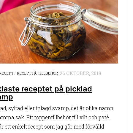
26 OKTOBER, 2019
RECEPT
/
RECEPT PÅ TILLBEHÖR
laste receptet på picklad
amp
lad, syltad eller inlagd svamp, det är olika namn
mma sak. Ett toppentillbehör till vilt och paté.
är ett enkelt recept som jag gör med förvälld