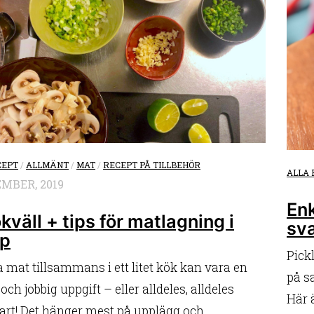
CEPT
/
ALLMÄNT
/
MAT
/
RECEPT PÅ TILLBEHÖR
ALLA 
MBER, 2019
Enk
kväll + tips för matlagning i
sv
pp
Pick
a mat tillsammans i ett litet kök kan vara en
på sa
 och jobbig uppgift – eller alldeles, alldeles
Här 
art! Det hänger mest på upplägg och