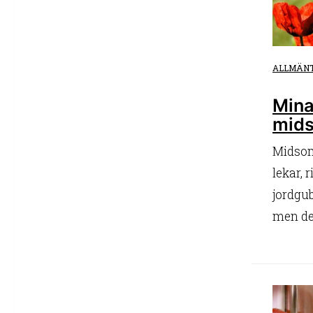
ALLMÄN
Mina
mid
Midsom
lekar, 
jordgub
men det