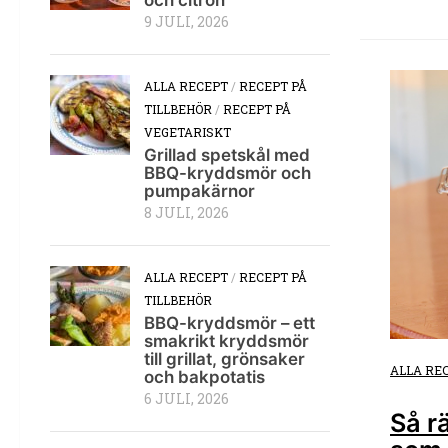
9 JULI, 2026
ALLA RECEPT
/
RECEPT PÅ
TILLBEHÖR
/
RECEPT PÅ
VEGETARISKT
Grillad spetskål med
BBQ-kryddsmör och
pumpakärnor
8 JULI, 2026
ALLA RECEPT
/
RECEPT PÅ
TILLBEHÖR
BBQ-kryddsmör – ett
smakrikt kryddsmör
till grillat, grönsaker
ALLA RE
och bakpotatis
6 JULI, 2026
Så r