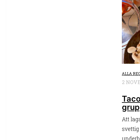
ALLA RE
2 NOVE
Taco
gru
Att lag
svettig
underb