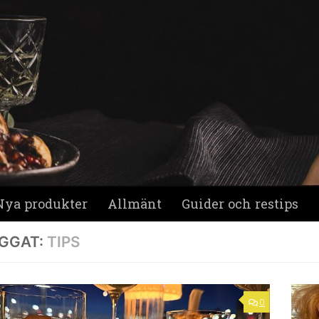
Nya produkter
Allmänt
Guider och restips
GGAT:
TIPS
0