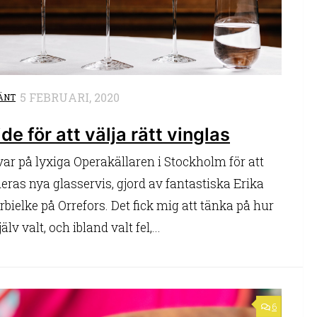
5 FEBRUARI, 2020
ÄNT
de för att välja rätt vinglas
var på lyxiga Operakällaren i Stockholm för att
deras nya glasservis, gjord av fantastiska Erika
rbielke på Orrefors. Det fick mig att tänka på hur
jälv valt, och ibland valt fel,...
6