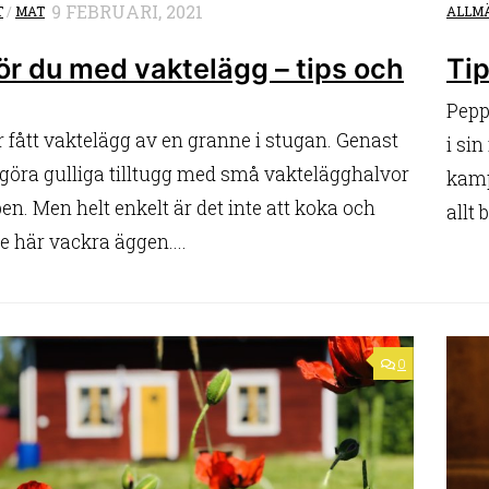
9 FEBRUARI, 2021
T
/
MAT
ALLM
ör du med vaktelägg – tips och
Tip
Pepp
 fått vaktelägg av en granne i stugan. Genast
i sin
g göra gulliga tilltugg med små vaktelägghalvor
kamp
en. Men helt enkelt är det inte att koka och
allt 
e här vackra äggen....
0