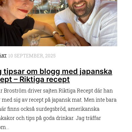
10 SEPTEMBER, 2025
ÄNT
g tipsar om blogg med japanska
ept – Riktiga recept
r Broström driver sajten Riktiga Recept där han
r med sig av recept på japansk mat. Men inte bara
 här finns också surdegsbröd, amerikanska
kakor och tips på goda drinkar. Jag träffar
m...