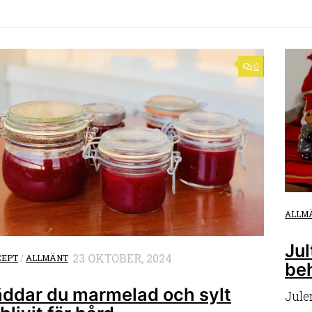
0
ALLM
Jul
23 OKTOBER, 2024
CEPT
/
ALLMÄNT
be
äddar du marmelad och sylt
Julen