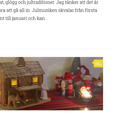
t, glögg och jultraditioner. Jag tänker att det är
bra att gå all in. Julmusiken skvalar från första
t till januari och kan...
2