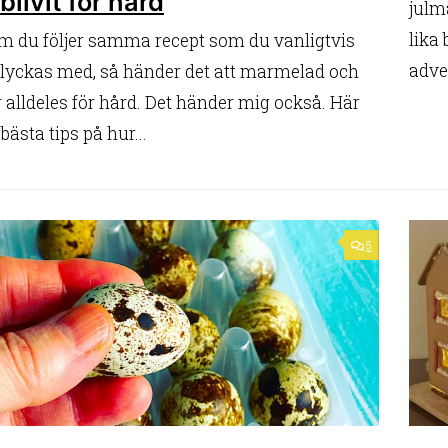
blivit för hård
julma
lika 
m du följer samma recept som du vanligtvis
adven
 lyckas med, så händer det att marmelad och
ir alldeles för hård. Det händer mig också. Här
 bästa tips på hur...
5