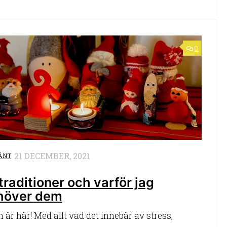
0
21 DECEMBER, 2021
ÄNT
traditioner och varför jag
höver dem
 är här! Med allt vad det innebär av stress,