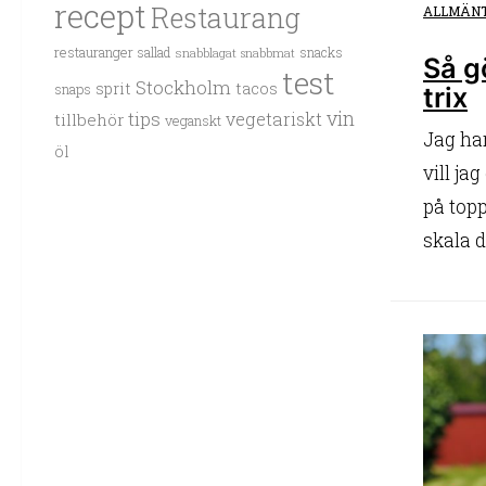
recept
Restaurang
ALLMÄN
restauranger
sallad
snacks
snabblagat
snabbmat
Så g
test
Stockholm
sprit
tacos
trix
snaps
vin
tips
vegetariskt
tillbehör
veganskt
Jag har
öl
vill ja
på topp
skala d