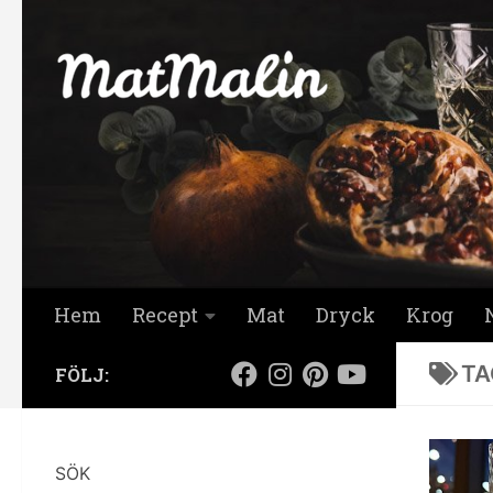
Hoppa till innehåll
Hem
Recept
Mat
Dryck
Krog
TA
FÖLJ:
SÖK