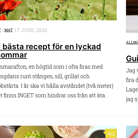
17 JUNI, 2020
T
/
MAT
ALLM
 bästa recept för en lyckad
sommar
Gui
marafton, en högtid som i ofta firas med
Jag 
ringdans runt stången, sill, grillat och
fira 
bstårta. I år ska vi hålla avståndet (två meter)
Lage
 finns INGET som hindrar oss från att äta...
jag s
0