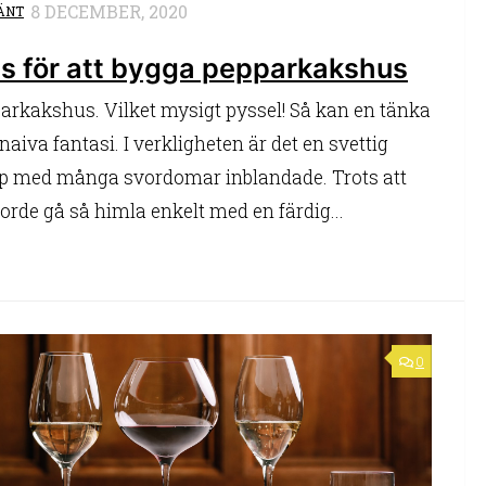
8 DECEMBER, 2020
ÄNT
s för att bygga pepparkakshus
arkakshus. Vilket mysigt pyssel! Så kan en tänka
 naiva fantasi. I verkligheten är det en svettig
 med många svordomar inblandade. Trots att
borde gå så himla enkelt med en färdig...
0