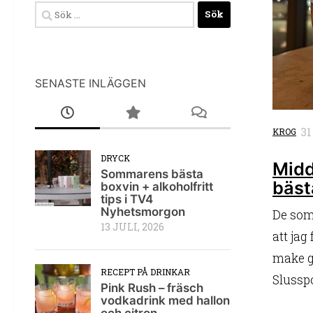
Sök
efter:
SENASTE INLÄGGEN
31
KROG
DRYCK
Midd
Sommarens bästa
bäst
boxvin + alkoholfritt
tips i TV4
Nyhetsmorgon
De som 
13 JULI, 2026
att jag
make g
RECEPT PÅ DRINKAR
Slusspo
Pink Rush – fräsch
vodkadrink med hallon
och citron