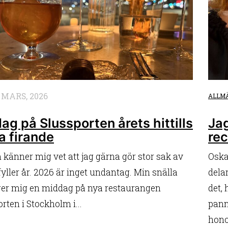
 MARS, 2026
ALLM
ag på Slussporten årets hittills
Ja
a firande
rec
känner mig vet att jag gärna gör stor sak av
Oska
 fyller år. 2026 är inget undantag. Min snälla
dela
er mig en middag på nya restaurangen
det,
rten i Stockholm i...
pann
hono