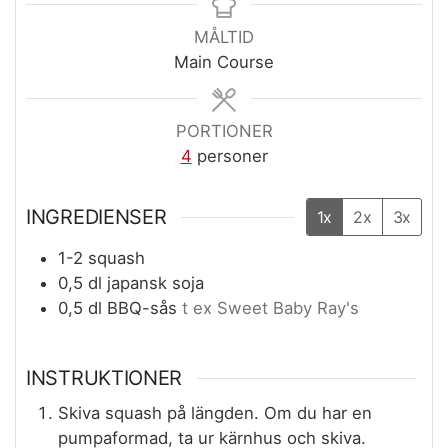
MÅLTID
Main Course
PORTIONER
4
personer
INGREDIENSER
1x
2x
3x
1-2
squash
0,5
dl
japansk soja
0,5
dl
BBQ-sås
t ex Sweet Baby Ray's
INSTRUKTIONER
Skiva squash på längden. Om du har en
pumpaformad, ta ur kärnhus och skiva.