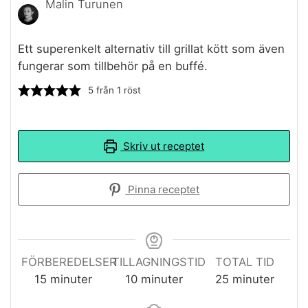
Malin Turunen
Ett superenkelt alternativ till grillat kött som även
fungerar som tillbehör på en buffé.
5
från 1 röst
Skriv ut receptet
Pinna receptet
FÖRBEREDELSER
TILLAGNINGSTID
TOTAL TID
minuter
minuter
minuter
15
minuter
10
minuter
25
minuter