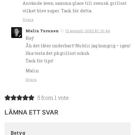
Använde även samma glace till svensk grillost
vilket blev super. Tack för detta.
Svara
Malin Turunen
12 augusti, 2022 kl. 10:44
Hej!
Åh det låter underbart! Nu blir jag hungrig – igen!
Ska testa det på grillost också.
Tack för tips!
Malin
Svara
5 from 1 vote
LÄMNA ETT SVAR
Betyg