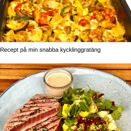
Recept på min snabba kycklinggratäng