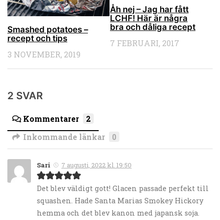
Åh nej – Jag har fått
LCHF! Här är några
bra och dåliga recept
Smashed potatoes –
recept och tips
7 FEBRUARI, 2017
3 NOVEMBER, 2019
2 SVAR
Kommentarer
2
Inkommande länkar
0
Sari
7 augusti, 2022 kl. 19:50
Det blev väldigt gott! Glacen passade perfekt till
squashen. Hade Santa Marias Smokey Hickory
hemma och det blev kanon med japansk soja.