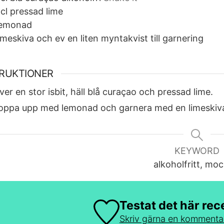
cl
pressad lime
emonad
imeskiva och ev en liten myntakvist till garnering
TRUKTIONER
ver en stor isbit, häll blå curaçao och pressad lime.
oppa upp med lemonad och garnera med en limeskiva
KEYWORD
alkoholfritt, moc
Testat det här rec
Skriv gärna en kommenta