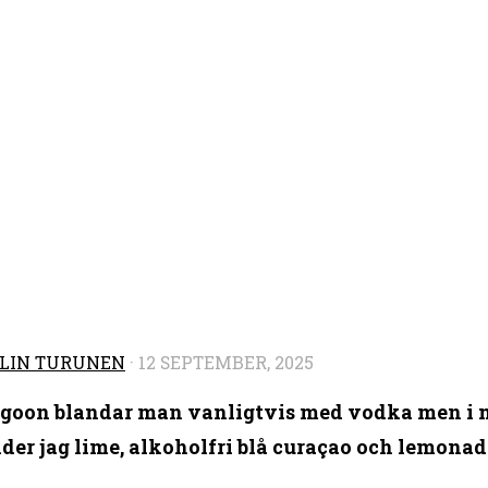
LIN TURUNEN
·
12 SEPTEMBER, 2025
agoon blandar man vanligtvis med vodka men i m
er jag lime, alkoholfri blå curaçao och lemonad