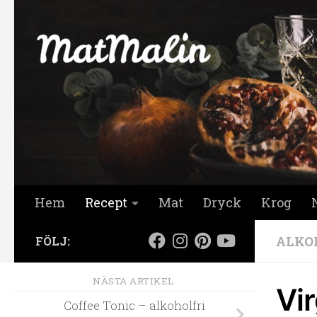
Hoppa till innehåll
Hem
Recept
Mat
Dryck
Krog
ALKO
FÖLJ:
NÄSTA ARTIKEL
Vir
Coffee Tonic – alkoholfri