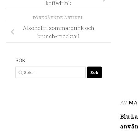
kaffedrink
FÖREGÅENDE ARTIKEL
Alkoholfri sommardrink och
brunch-mocktail
SÖK
Sök
efter:
AV
MA
Blu L
använd