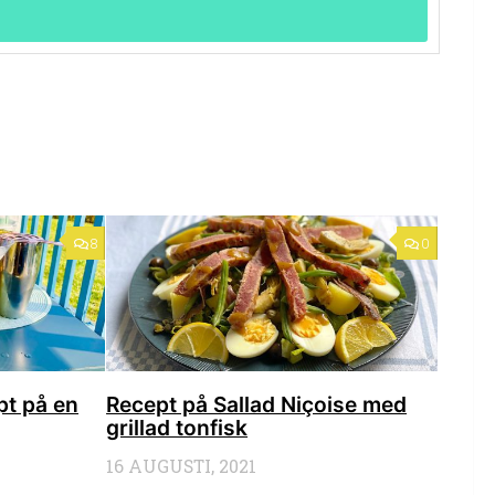
8
0
pt på en
Recept på Sallad Niçoise med
grillad tonfisk
16 AUGUSTI, 2021