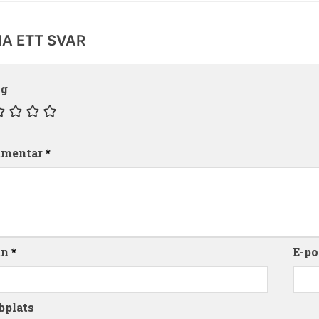
A ETT SVAR
yg
mentar
*
mn
*
E-po
bplats