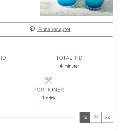
Pinna receptet
ID
TOTAL TID
minuter
4
minuter
PORTIONER
1
drink
1x
2x
3x