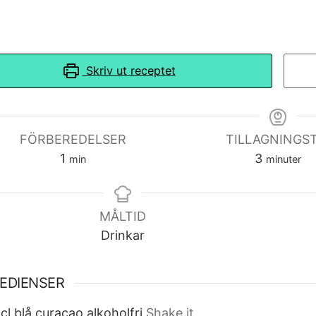
Skriv ut receptet
FÖRBEREDELSER
TILLAGNINGST
minute
minuter
1
3
min
minuter
MÅLTID
Drinkar
EDIENSER
cl
blå curaçao alkoholfri
Shake it