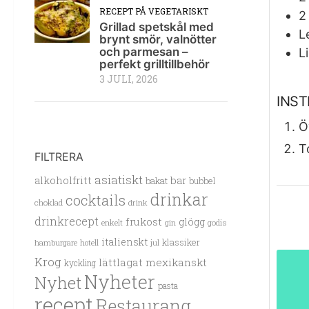
RECEPT PÅ VEGETARISKT
2
Grillad spetskål med
L
brynt smör, valnötter
och parmesan –
L
perfekt grilltillbehör
3 JULI, 2026
INS
Ö
T
FILTRERA
asiatiskt
alkoholfritt
bar
bakat
bubbel
drinkar
cocktails
choklad
drink
drinkrecept
frukost
glögg
enkelt
gin
godis
italienskt
klassiker
hamburgare
hotell
jul
Krog
lättlagat
mexikanskt
kyckling
Nyheter
Nyhet
pasta
recept
Restaurang