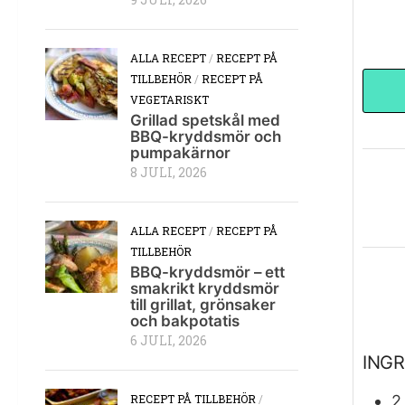
9 JULI, 2026
ALLA RECEPT
/
RECEPT PÅ
TILLBEHÖR
/
RECEPT PÅ
VEGETARISKT
Grillad spetskål med
BBQ-kryddsmör och
pumpakärnor
8 JULI, 2026
ALLA RECEPT
/
RECEPT PÅ
TILLBEHÖR
BBQ-kryddsmör – ett
smakrikt kryddsmör
till grillat, grönsaker
och bakpotatis
6 JULI, 2026
INGR
RECEPT PÅ TILLBEHÖR
/
2