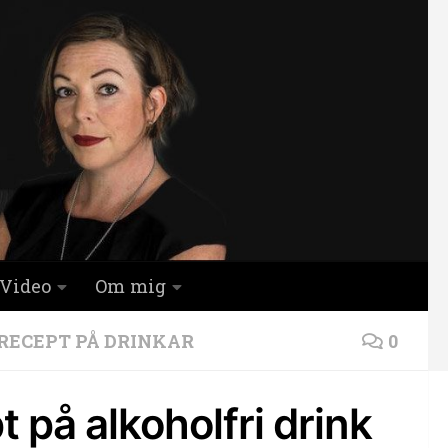
Video
Om mig
RECEPT PÅ DRINKAR
0
 på alkoholfri drink