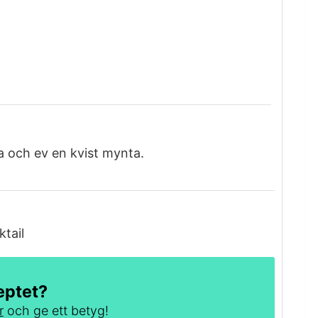
 och ev en kvist mynta.
ktail
eptet?
r
och ge ett betyg!