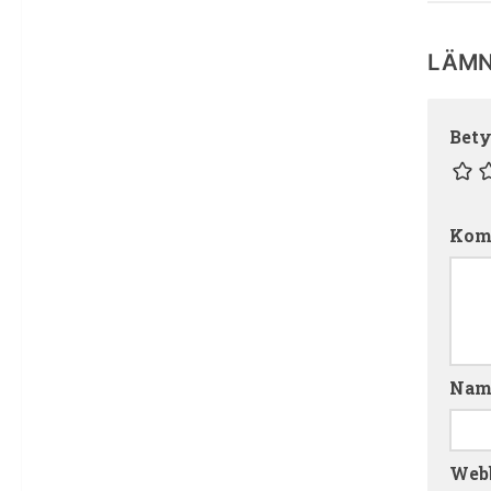
LÄMN
Bet
Kom
Na
Web