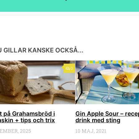
 GILLAR KANSKE OCKSÅ...
0
t på Grahamsbröd i
Gin Apple Sour – rece
kin + tips och trix
drink med sting
EMBER, 2025
10 MAJ, 2021