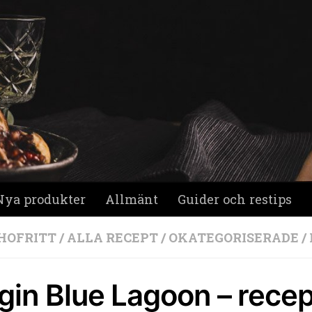
Nya produkter
Allmänt
Guider och restips
HOFRITT
/
ALLA RECEPT
/
OKATEGORISERADE
/
gin Blue Lagoon – recept