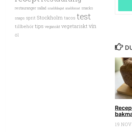
restauranger
sallad
snacks
snabblagat
snabbmat
test
Stockholm
sprit
tacos
snaps
vin
tips
vegetariskt
tillbehör
veganskt
öl
DU
Recep
bakmas
19 NOV