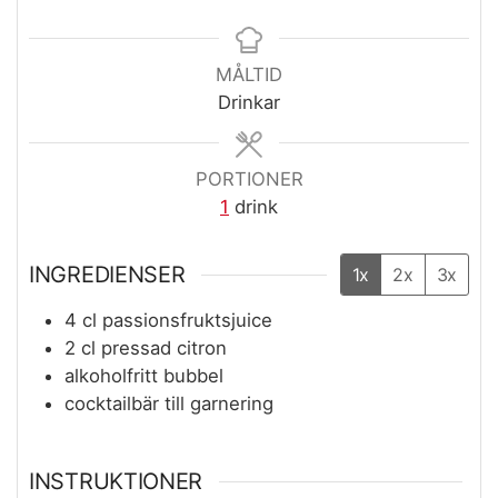
MÅLTID
Drinkar
PORTIONER
1
drink
INGREDIENSER
1x
2x
3x
4
cl
passionsfruktsjuice
2
cl
pressad citron
alkoholfritt bubbel
cocktailbär till garnering
INSTRUKTIONER