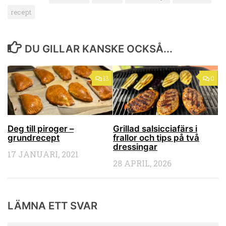
recept
DU GILLAR KANSKE OCKSÅ...
13
0
Deg till piroger –
Grillad salsicciafärs i
grundrecept
frallor och tips på två
dressingar
17 JANUARI, 2021
28 APRIL, 2026
LÄMNA ETT SVAR