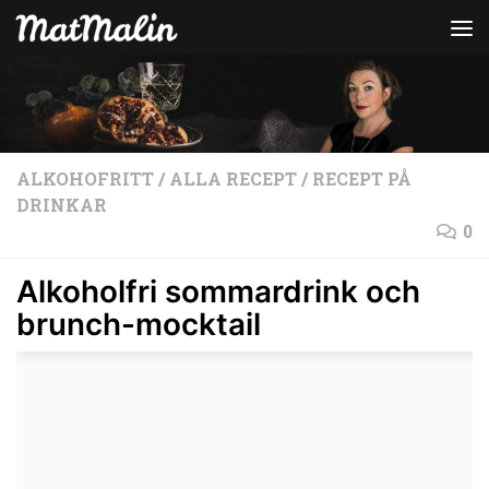
Hoppa till innehåll
ALKOHOFRITT
/
ALLA RECEPT
/
RECEPT PÅ
DRINKAR
0
Alkoholfri sommardrink och
brunch-mocktail