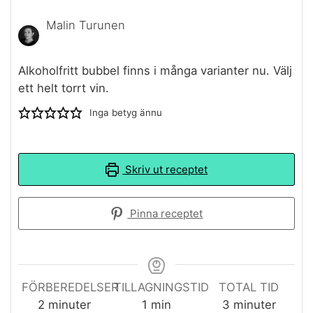
Malin Turunen
Alkoholfritt bubbel finns i många varianter nu. Välj
ett helt torrt vin.
Inga betyg ännu
Skriv ut receptet
Pinna receptet
FÖRBEREDELSER
TILLAGNINGSTID
TOTAL TID
minuter
minute
minuter
2
minuter
1
min
3
minuter