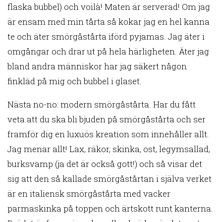
flaska bubbel) och voilà! Maten är serverad! Om jag
är ensam med min tårta så kokar jag en hel kanna
te och äter smörgåstårta iförd pyjamas. Jag äter i
omgångar och drar ut på hela härligheten. Äter jag
bland andra människor har jag säkert någon
finkläd på mig och bubbel i glaset.
Nästa no-no: modern smörgåstårta. Har du fått
veta att du ska bli bjuden på smörgåstårta och ser
framför dig en luxuös kreation som innehåller allt.
Jag menar allt! Lax, räkor, skinka, ost, legymsallad,
burksvamp (ja det är också gott!) och så visar det
sig att den så kallade smörgåstårtan i själva verket
är en italiensk smörgåstårta med vacker
parmaskinka på toppen och ärtskott runt kanterna.