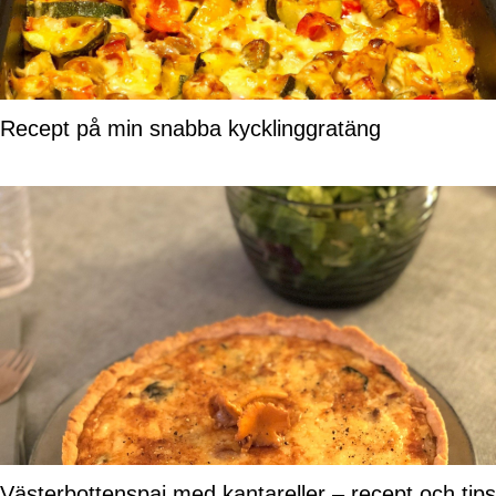
Recept på min snabba kycklinggratäng
Västerbottenspaj med kantareller – recept och tips