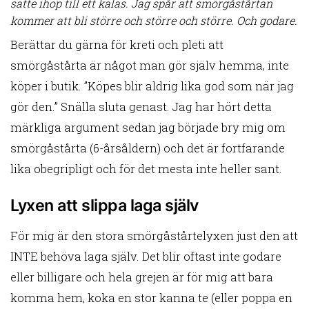
satte ihop till ett kalas. Jag spår att smörgåstårtan
kommer att bli större och större och större. Och godare.
Berättar du gärna för kreti och pleti att
smörgåstårta är något man gör själv hemma, inte
köper i butik. ”Köpes blir aldrig lika god som när jag
gör den.” Snälla sluta genast. Jag har hört detta
märkliga argument sedan jag började bry mig om
smörgåstårta (6-årsåldern) och det är fortfarande
lika obegripligt och för det mesta inte heller sant.
Lyxen att slippa laga själv
För mig är den stora smörgåstårtelyxen just den att
INTE behöva laga själv. Det blir oftast inte godare
eller billigare och hela grejen är för mig att bara
komma hem, koka en stor kanna te (eller poppa en