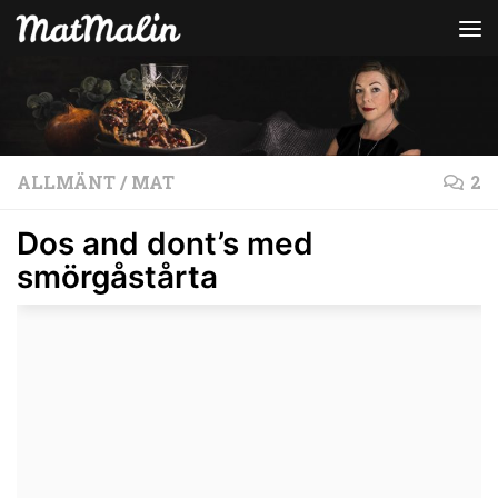
Hoppa till innehåll
ALLMÄNT
/
MAT
2
Dos and dont’s med
smörgåstårta