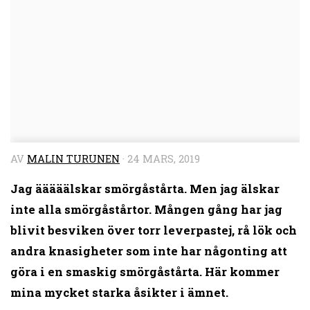
AV
MALIN TURUNEN
·
24 MARS, 2019
Jag ääääälskar smörgåstårta. Men jag älskar
inte alla smörgåstårtor. Mången gång har jag
blivit besviken över torr leverpastej, rå lök och
andra knasigheter som inte har någonting att
göra i en smaskig smörgåstårta. Här kommer
mina mycket starka åsikter i ämnet.