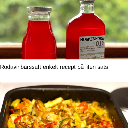
Rödavinbärssaft enkelt recept på liten sats