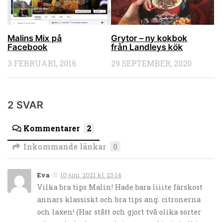
Malins Mix på
Grytor – ny kokbok
Facebook
från Landleys kök
3 FEBRUARI, 2016
29 SEPTEMBER, 2020
2 SVAR
Kommentarer
2
Inkommande länkar
0
Eva
10 juni, 2021 kl. 23:14
Vilka bra tips Malin! Hade bara liiite färskost
annars klassiskt och bra tips ang. citronerna
och laxen! (Har stått och gjort två olika sorter