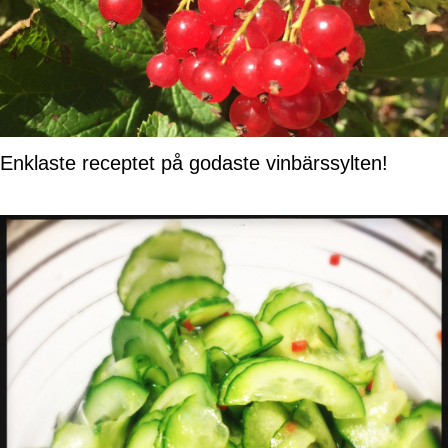
Enklaste receptet på godaste vinbärssylten!