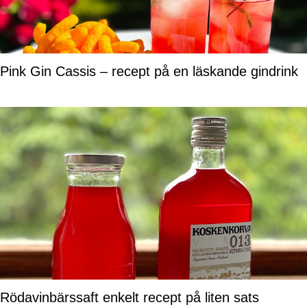
Pink Gin Cassis – recept på en läskande gindrink
Rödavinbärssaft enkelt recept på liten sats