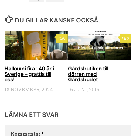
DU GILLAR KANSKE OCKSÅ...
0
0
Halloumi firar 40 år i
Gårdsbutiken till
Sverige – grattis till
dörren med
oss!
Gårdsbudet
18 NOVEMBER, 2024
16 JUNI, 2015
LÄMNA ETT SVAR
Kommentar
*