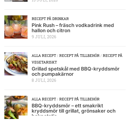
13 JULI, 2026
RECEPT PÅ DRINKAR
Pink Rush – fräsch vodkadrink med
hallon och citron
9 JULI, 2026
ALLA RECEPT
/
RECEPT PÅ TILLBEHÖR
/
RECEPT PÅ
VEGETARISKT
Grillad spetskål med BBQ-kryddsmör
och pumpakärnor
8 JULI, 2026
ALLA RECEPT
/
RECEPT PÅ TILLBEHÖR
BBQ-kryddsmör – ett smakrikt
kryddsmör till grillat, grönsaker och
bakpotatis
6 JULI, 2026