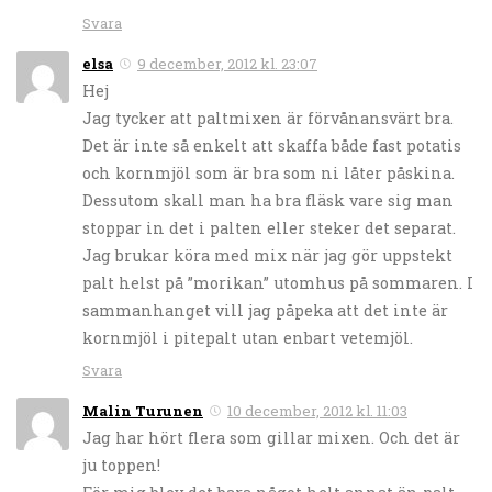
Svara
elsa
9 december, 2012 kl. 23:07
Hej
Jag tycker att paltmixen är förvånansvärt bra.
Det är inte så enkelt att skaffa både fast potatis
och kornmjöl som är bra som ni låter påskina.
Dessutom skall man ha bra fläsk vare sig man
stoppar in det i palten eller steker det separat.
Jag brukar köra med mix när jag gör uppstekt
palt helst på ”morikan” utomhus på sommaren. I
sammanhanget vill jag påpeka att det inte är
kornmjöl i pitepalt utan enbart vetemjöl.
Svara
Malin Turunen
10 december, 2012 kl. 11:03
Jag har hört flera som gillar mixen. Och det är
ju toppen!