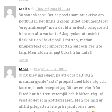
Malin
9 januari, 2013 kl. 13:44
Så sant så sant! Det är precis som att skriva om
köttbullar. Det finns liksom inget dokumenterat
”originalrecept” men det blir ju desto roligare att
höra om alla varianter! Jag tycker att ostekt
fläsk blir en läskig boll i mitten, medan
knaperstekt gör smörgrottan salt och ger lite
färg. Men sådan är jag! Också från Luleå!
Svara
Moni
19 april, 2013 kl. 08:35
Oj nu blev jag sugen på att göra palt! Min
mamma gjorde ”äkta” pitepalt med både råg och
kornmjöl och receptet jag fått av en vän från
Piteå har hälften vetemjöl och hälften råg.. så
visst är det som köttfärssåsen. Men för mig är
alltid pitepalten lite grå i jämförelse med