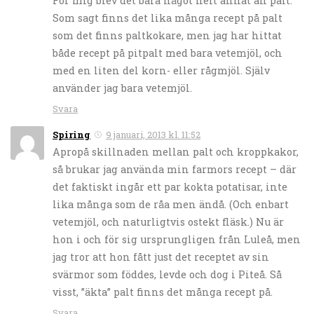
För mig blev det bara något helt annat än palt.
Som sagt finns det lika många recept på palt
som det finns paltkokare, men jag har hittat
både recept på pitpalt med bara vetemjöl, och
med en liten del korn- eller rågmjöl. Själv
använder jag bara vetemjöl.
Svara
Spiring
9 januari, 2013 kl. 11:52
Apropå skillnaden mellan palt och kroppkakor,
så brukar jag använda min farmors recept – där
det faktiskt ingår ett par kokta potatisar, inte
lika många som de råa men ändå. (Och enbart
vetemjöl, och naturligtvis ostekt fläsk.) Nu är
hon i och för sig ursprungligen från Luleå, men
jag tror att hon fått just det receptet av sin
svärmor som föddes, levde och dog i Piteå. Så
visst, ”äkta” palt finns det många recept på.
Svara