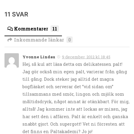
11 SVAR
Kommentarer
11
Inkommande länkar
0
Yvonne Lindau
9 december, 2012 kl. 18:45
Hej, så kul att läsa detta om delikatessen palt!
Jag gör också min egen palt, varierar från gång
till gång. Dock steker jag alltid det magra
bogfläsket och serverar det ”vid sidan om”
tillsammans med smör, lingon och mjölk som
måltidsdryck, något annat är otänkbart. För mig,
alltså! Jag kommer inte att lockas av mixen, jag
har sett den i affären. Palt är enkelt och ganska
snabbt gjort. Och supergott! Vet ni förresten att
det finns en Paltakademi? Jo jo!