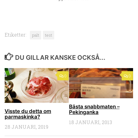
Etiketter:
palt
test
DU GILLAR KANSKE OCKSÅ...
0
0
Bästa snabbmaten –
Visste du detta om
Pekinganka
parmaskinka?
18 JANUARI, 2013
28 JANUARI, 2019