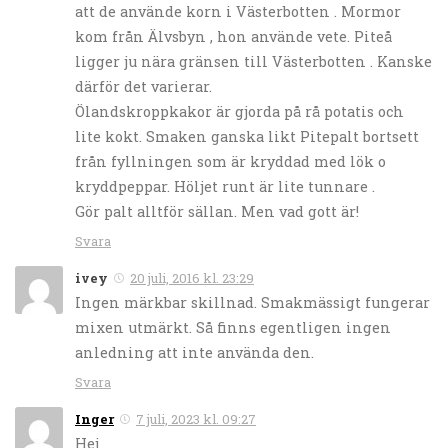
att de använde korn i Västerbotten . Mormor
kom från Älvsbyn , hon använde vete. Piteå
ligger ju nära gränsen till Västerbotten . Kanske
därför det varierar.
Ölandskroppkakor är gjorda på rå potatis och
lite kokt. Smaken ganska likt Pitepalt bortsett
från fyllningen som är kryddad med lök o
kryddpeppar. Höljet runt är lite tunnare .
Gör palt alltför sällan. Men vad gott är!
Svara
ivey
20 juli, 2016 kl. 23:29
Ingen märkbar skillnad. Smakmässigt fungerar
mixen utmärkt. Så finns egentligen ingen
anledning att inte använda den.
Svara
Inger
7 juli, 2023 kl. 09:27
Hej