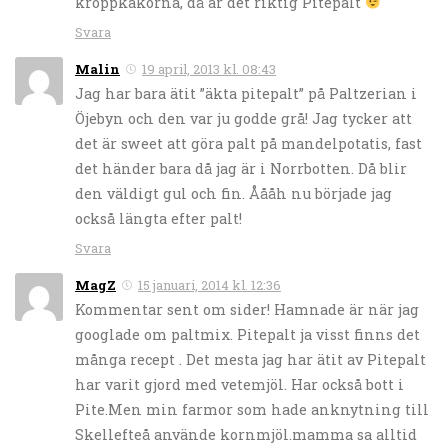
kroppkakorna, då är det riktig Pitepalt
Svara
Malin
19 april, 2013 kl. 08:43
Jag har bara ätit ”äkta pitepalt” på Paltzerian i
Öjebyn och den var ju godde grå! Jag tycker att
det är sweet att göra palt på mandelpotatis, fast
det händer bara då jag är i Norrbotten. Då blir
den väldigt gul och fin. Åååh nu började jag
också längta efter palt!
Svara
MagZ
15 januari, 2014 kl. 12:36
Kommentar sent om sider! Hamnade är när jag
googlade om paltmix. Pitepalt ja visst finns det
många recept . Det mesta jag har ätit av Pitepalt
har varit gjord med vetemjöl. Har också bott i
Pite.Men min farmor som hade anknytning till
Skellefteå använde kornmjöl.mamma sa alltid