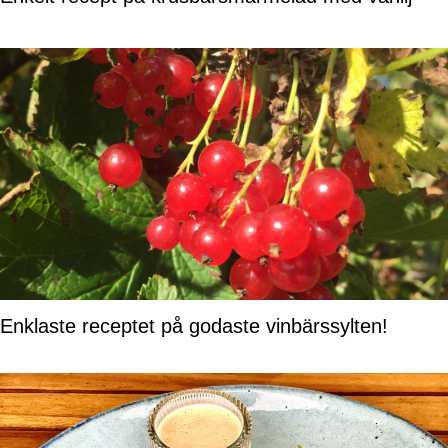
Enklaste receptet på godaste vinbärssylten!