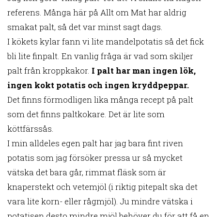
referens. Många här på Allt om Mat har aldrig
smakat palt, så det var minst sagt dags.
I kökets kylar fann vi lite mandelpotatis så det fick
bli lite finpalt. En vanlig fråga är vad som skiljer
palt från kroppkakor.
I palt har man ingen lök,
ingen kokt potatis och ingen kryddpeppar.
Det finns förmodligen lika många recept på palt
som det finns paltkokare. Det är lite som
köttfärssås.
I min alldeles egen palt har jag bara fint riven
potatis som jag försöker pressa ur så mycket
vätska det bara går, rimmat fläsk som är
knaperstekt och vetemjöl (i riktig pitepalt ska det
vara lite korn- eller rågmjöl). Ju mindre vätska i
potatisen desto mindre mjöl behöver du för att få en