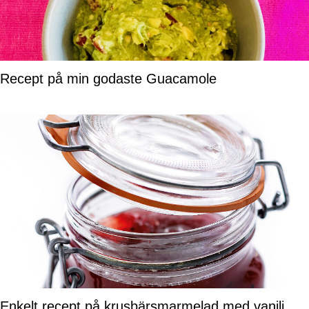
Recept på min godaste Guacamole
Enkelt recept på krusbärsmarmelad med vanilj