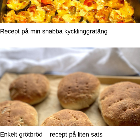
Recept på min snabba kycklinggratäng
Enkelt grötbröd – recept på liten sats