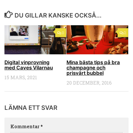
DU GILLAR KANSKE OCKSÅ...
0
2
Digital vinprovning
Mina bästa tips på bra
med Caves Vilarnau
champagne och
prisvärt bubbel
15 MARS, 2021
20 DECEMBER, 2016
LÄMNA ETT SVAR
Kommentar
*