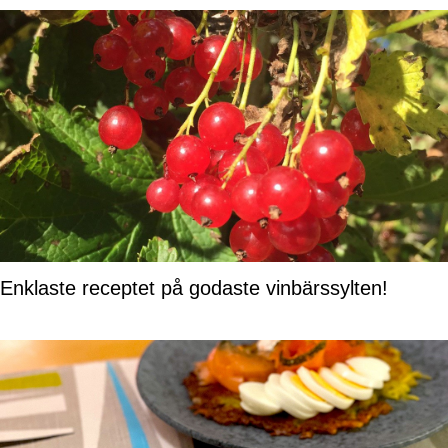
Enklaste receptet på godaste vinbärssylten!