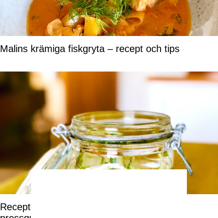
Malins krämiga fiskgryta – recept och tips
Recept på favorittillbehöret – inlagd gurka,
pressgurka