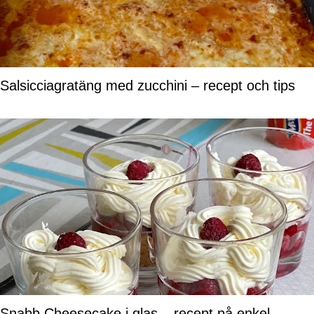
Salsicciagratäng med zucchini – recept och tips
Snabb Cheesecake i glas – recept på enkel