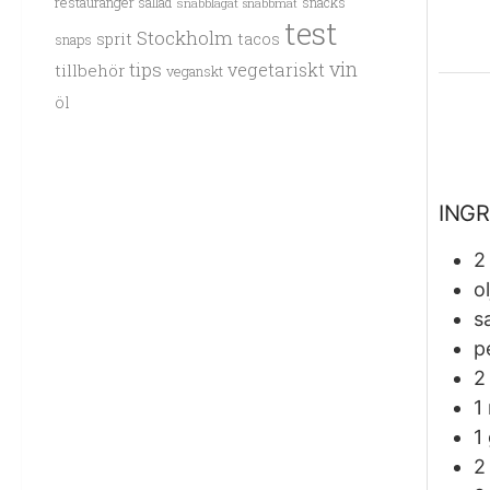
restauranger
sallad
snacks
snabblagat
snabbmat
test
Stockholm
sprit
tacos
snaps
vin
tips
vegetariskt
tillbehör
veganskt
öl
INGR
2
ol
sa
p
2
1
1
2