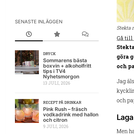
SENASTE INLÄGGEN
Stekta 
Gå till
Stekta
DRYCK
göra g
Sommarens bästa
och pa
boxvin + alkoholfritt
tips i TV4
Nyhetsmorgon
Jag äl
13 JULI, 2026
kycklin
och pap
RECEPT PÅ DRINKAR
Pink Rush – fräsch
vodkadrink med hallon
Laga 
och citron
9 JULI, 2026
Men har