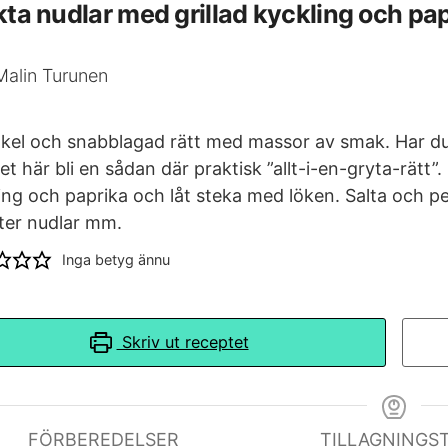
kta nudlar med grillad kyckling och pa
Malin Turunen
kel och snabblagad rätt med massor av smak. Har du 
et här bli en sådan där praktisk ”allt-i-en-gryta-rätt”.
ing och paprika och låt steka med löken. Salta och p
ätter nudlar mm.
Inga betyg ännu
Skriv ut receptet
FÖRBEREDELSER
TILLAGNINGST