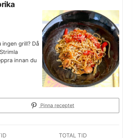
prika
ingen grill? Då
 Strimla
eppra innan du
Pinna receptet
ID
TOTAL TID