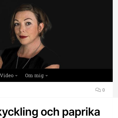
Video
Om mig
0
kyckling och paprika