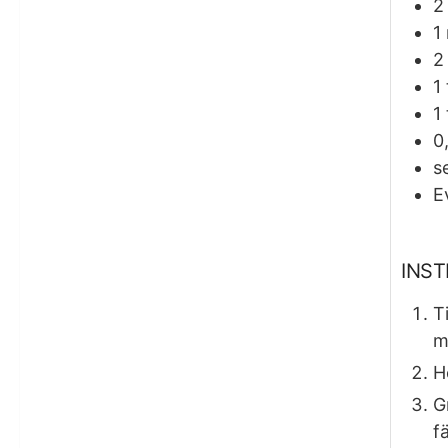
2
1
2
1
1
0
s
E
INS
T
m
H
G
f