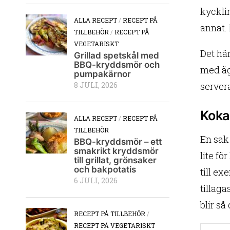
kycklin
ALLA RECEPT
/
RECEPT PÅ
annat. 
TILLBEHÖR
/
RECEPT PÅ
VEGETARISKT
Det hä
Grillad spetskål med
BBQ-kryddsmör och
med äg
pumpakärnor
server
8 JULI, 2026
Koka 
ALLA RECEPT
/
RECEPT PÅ
TILLBEHÖR
En sak 
BBQ-kryddsmör – ett
smakrikt kryddsmör
lite fö
till grillat, grönsaker
och bakpotatis
till ex
6 JULI, 2026
tillaga
blir så
RECEPT PÅ TILLBEHÖR
/
RECEPT PÅ VEGETARISKT