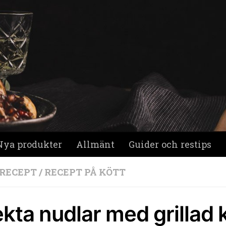
Nya produkter
Allmänt
Guider och restips
 RECEPT
/
RECEPT PÅ KÖTT
ekta nudlar med grillad 