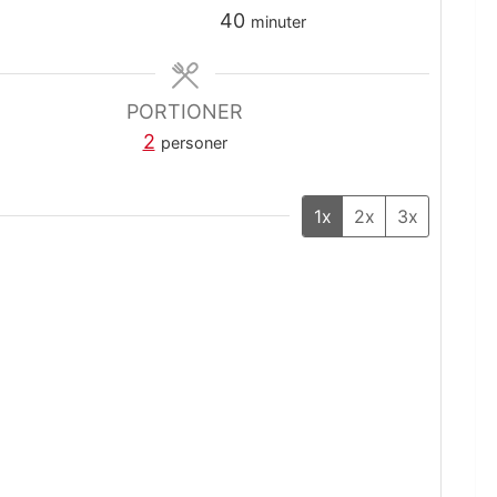
minuter
40
minuter
PORTIONER
2
personer
1x
2x
3x