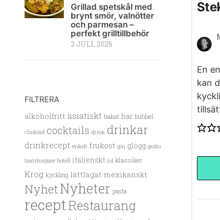
Ste
Grillad spetskål med
brynt smör, valnötter
och parmesan –
perfekt grilltillbehör
3 JULI, 2026
En en
kan d
kyckl
FILTRERA
tills
asiatiskt
alkoholfritt
bar
bakat
bubbel
drinkar
cocktails
choklad
drink
drinkrecept
frukost
glögg
enkelt
gin
godis
italienskt
klassiker
hamburgare
hotell
jul
Krog
lättlagat
mexikanskt
kyckling
Nyheter
Nyhet
pasta
recept
Restaurang