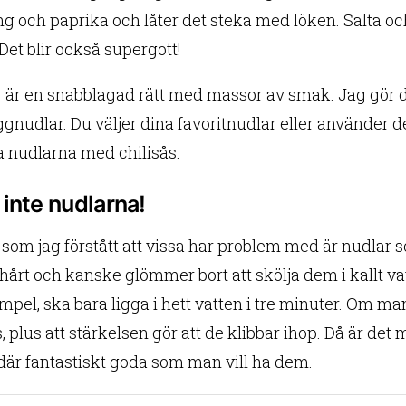
g och paprika och låter det steka med löken. Salta och
Det blir också supergott!
r är en snabblagad rätt med massor av smak. Jag gör 
gnudlar. Du väljer dina favoritnudlar eller använder
a nudlarna med chilisås.
inte nudlarna!
som jag förstått att vissa har problem med är nudlar s
r hårt och kanske glömmer bort att skölja dem i kallt va
empel, ska bara ligga i hett vatten i tre minuter. Om ma
s, plus att stärkelsen gör att de klibbar ihop. Då är det
 där fantastiskt goda som man vill ha dem.