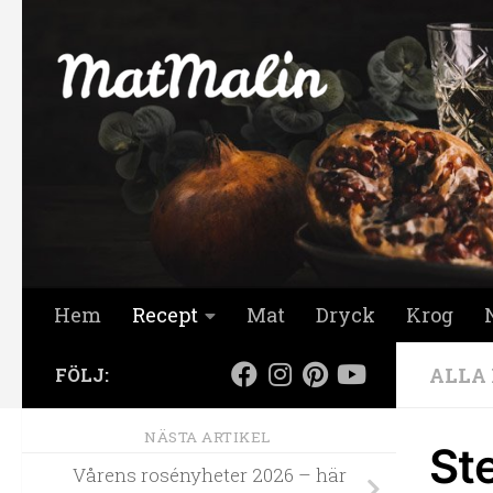
Hoppa till innehåll
Hem
Recept
Mat
Dryck
Krog
ALLA
FÖLJ:
NÄSTA ARTIKEL
St
Vårens rosényheter 2026 – här