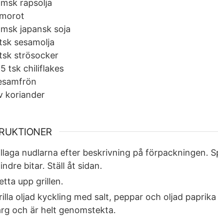
msk
rapsolja
morot
msk
japansk soja
tsk
sesamolja
tsk
strösocker
,5
tsk
chiliflakes
esamfrön
v koriander
TRUKTIONER
illaga nudlarna efter beskrivning på förpackningen. Sp
indre bitar. Ställ åt sidan.
etta upp grillen.
rilla oljad kyckling med salt, peppar och oljad paprika
ärg och är helt genomstekta.