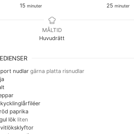
minuter
minuter
15
25
minuter
minuter
MÅLTID
Huvudrätt
EDIENSER
port
nudlar
gärna platta risnudlar
ja
lt
eppar
kycklinglårfiléer
röd paprika
gul lök
liten
vitlöksklyftor