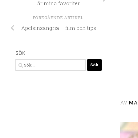
är mina favoriter
FÖREGÅENDE ARTIKEL
Apelsinsangria – film och tips
SÖK
Sök
efter:
AV
MA