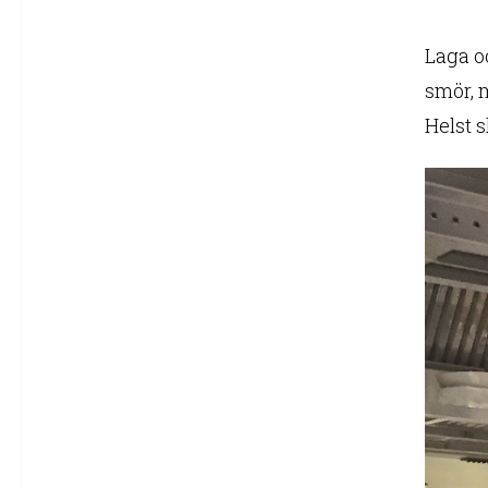
Laga oc
smör, m
Helst s