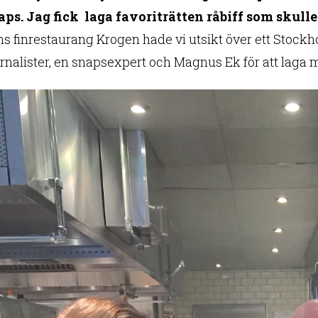
naps. Jag fick laga favoriträtten råbiff som skull
ns finrestaurang Krogen hade vi utsikt över ett Stock
rnalister, en snapsexpert och Magnus Ek för att laga m