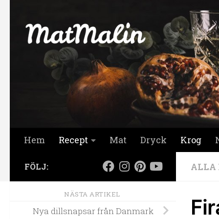
Hoppa till innehåll
Hem
Recept
Mat
Dryck
Krog
ALLA
FÖLJ:
NÄSTA ARTIKEL
Fi
Nya dillsnapsar från Danmark