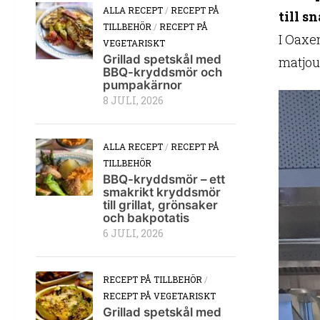
ALLA RECEPT
/
RECEPT PÅ
till s
TILLBEHÖR
/
RECEPT PÅ
I Oaxe
VEGETARISKT
Grillad spetskål med
matjou
BBQ-kryddsmör och
pumpakärnor
8 JULI, 2026
ALLA RECEPT
/
RECEPT PÅ
TILLBEHÖR
BBQ-kryddsmör – ett
smakrikt kryddsmör
till grillat, grönsaker
och bakpotatis
6 JULI, 2026
RECEPT PÅ TILLBEHÖR
/
RECEPT PÅ VEGETARISKT
Grillad spetskål med