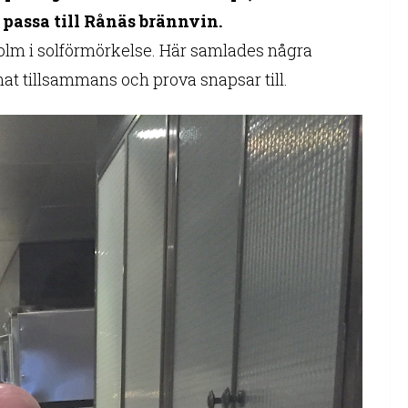
e passa till Rånäs brännvin.
holm i solförmörkelse. Här samlades några
at tillsammans och prova snapsar till.