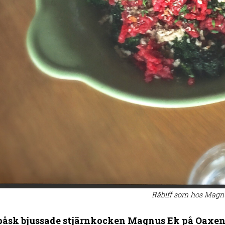
Råbiff som hos Magn
 påsk bjussade stjärnkocken Magnus Ek på Oaxen 