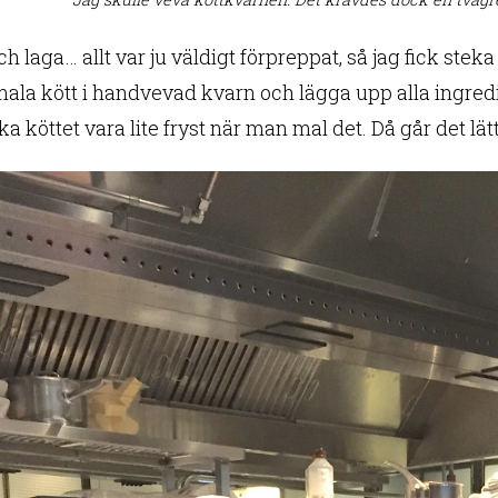
h laga… allt var ju väldigt förpreppat, så jag fick stek
ala kött i handvevad kvarn och lägga upp alla ingredien
ka köttet vara lite fryst när man mal det. Då går det lät