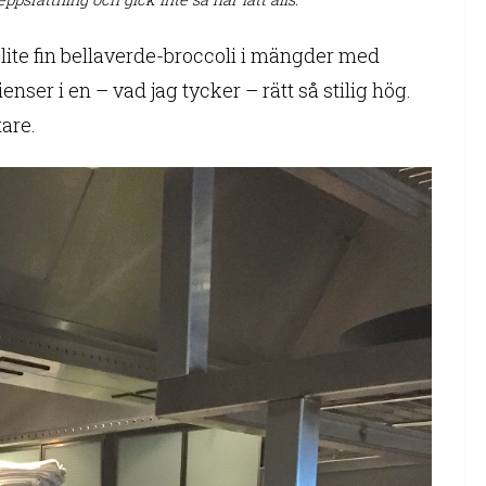
a lite fin bellaverde-broccoli i mängder med
ser i en – vad jag tycker – rätt så stilig hög.
tare.