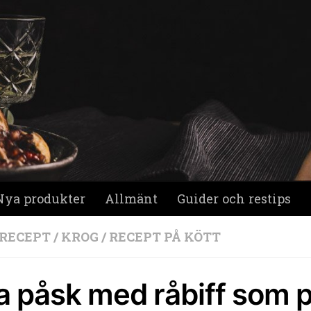
Nya produkter
Allmänt
Guider och restips
 RECEPT
/
KROG
/
RECEPT PÅ KÖTT
ra påsk med råbiff som 