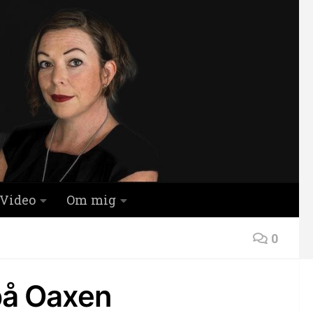
Video
Om mig
0
på Oaxen