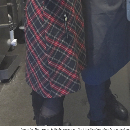
Jag skulle veva köttkvarnen. Det krävdes dock en tvågrepp