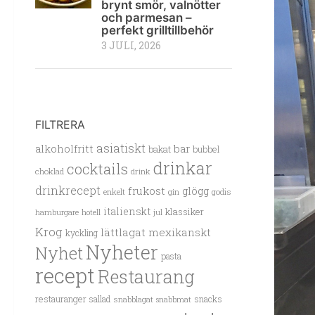
brynt smör, valnötter
och parmesan –
perfekt grilltillbehör
3 JULI, 2026
FILTRERA
asiatiskt
alkoholfritt
bar
bakat
bubbel
drinkar
cocktails
choklad
drink
drinkrecept
frukost
glögg
enkelt
gin
godis
italienskt
klassiker
hamburgare
hotell
jul
Krog
lättlagat
mexikanskt
kyckling
Nyheter
Nyhet
pasta
recept
Restaurang
restauranger
sallad
snacks
snabblagat
snabbmat