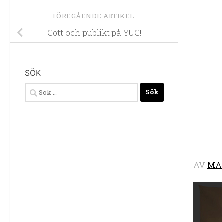
FÖREGÅENDE ARTIKEL
Gott och publikt på YUC!
SÖK
Sök
efter:
AV
MA