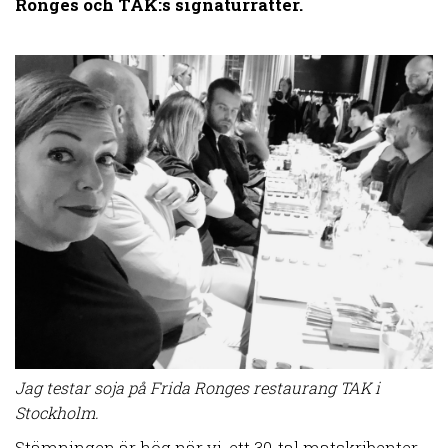
Ronges och TAK:s signaturrätter.
Jag testar soja på Frida Ronges restaurang TAK i
Stockholm.
Stämningen är hög när vi, ett 30-tal matskribenter