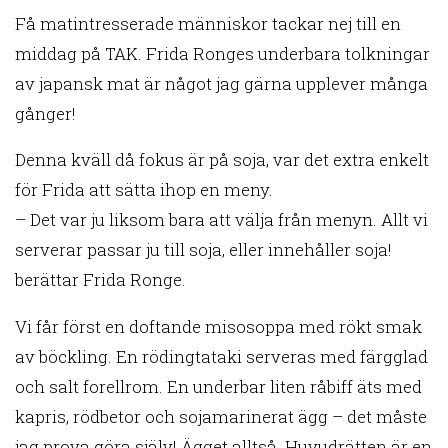
Få matintresserade människor tackar nej till en
middag på TAK. Frida Ronges underbara tolkningar
av japansk mat är något jag gärna upplever många
gånger!
Denna kväll då fokus är på soja, var det extra enkelt
för Frida att sätta ihop en meny.
– Det var ju liksom bara att välja från menyn. Allt vi
serverar passar ju till soja, eller innehåller soja!
berättar Frida Ronge.
Vi får först en doftande misosoppa med rökt smak
av böckling. En rödingtataki serveras med färgglad
och salt forellrom. En underbar liten råbiff äts med
kapris, rödbetor och sojamarinerat ägg – det måste
jag prova göra själv! Ägget alltså. Huvudrätten är en