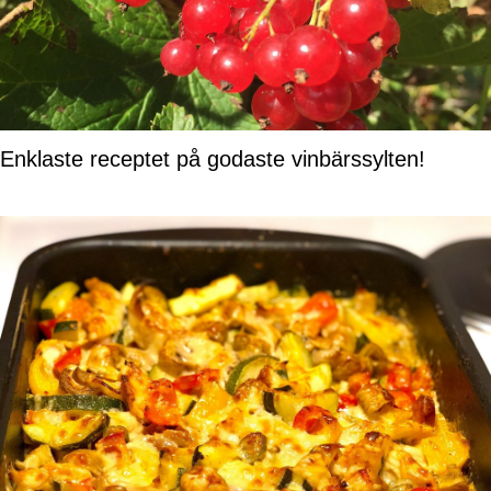
Enklaste receptet på godaste vinbärssylten!