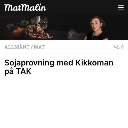
Hoppa till innehåll
ALLMÄNT
/
MAT
0
Sojaprovning med Kikkoman
på TAK