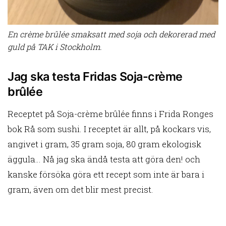
En crème brûlée smaksatt med soja och dekorerad med
guld på TAK i Stockholm.
Jag ska testa Fridas Soja-crème
brûlée
Receptet på Soja-crème brûlée finns i Frida Ronges
bok Rå som sushi. I receptet är allt, på kockars vis,
angivet i gram, 35 gram soja, 80 gram ekologisk
äggula… Nå jag ska ändå testa att göra den! och
kanske försöka göra ett recept som inte är bara i
gram, även om det blir mest precist.