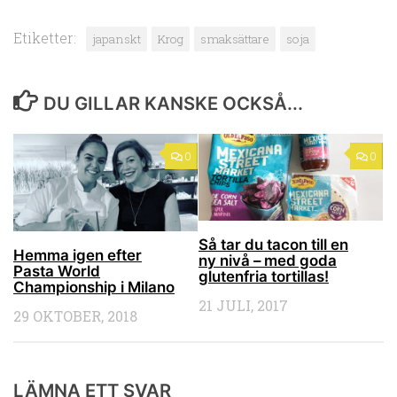
Etiketter:
japanskt
Krog
smaksättare
soja
DU GILLAR KANSKE OCKSÅ...
0
0
Så tar du tacon till en
Hemma igen efter
ny nivå – med goda
Pasta World
glutenfria tortillas!
Championship i Milano
21 JULI, 2017
29 OKTOBER, 2018
LÄMNA ETT SVAR