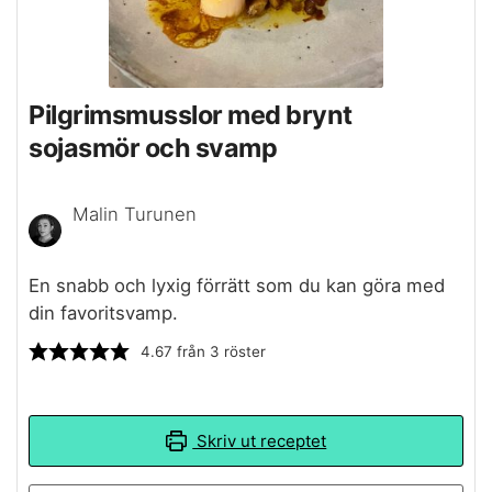
Pilgrimsmusslor med brynt
sojasmör och svamp
Malin Turunen
En snabb och lyxig förrätt som du kan göra med
din favoritsvamp.
4.67
från
3
röster
Skriv ut receptet