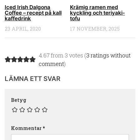
Iced Irish Dalgona
Krämig ramen med
Coffee – recept på kall
kyckling och teriyaki-
kaffedrink
tofu
23 APRIL, 2020
17 NOVEMBER, 2025
4.67 from 3 votes (
3 ratings without
comment
)
LÄMNA ETT SVAR
Betyg
Kommentar
*