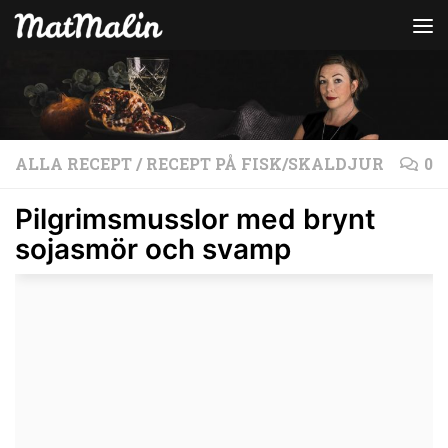
Hoppa till innehåll
ALLA RECEPT
/
RECEPT PÅ FISK/SKALDJUR
0
Pilgrimsmusslor med brynt
sojasmör och svamp