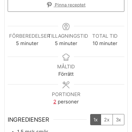
Pinna receptet
FÖRBEREDELSER
TILLAGNINGSTID
TOTAL TID
minuter
minuter
minuter
5
minuter
5
minuter
10
minuter
MÅLTID
Förrätt
PORTIONER
2
personer
INGREDIENSER
1x
2x
3x
1,5
msk
smör