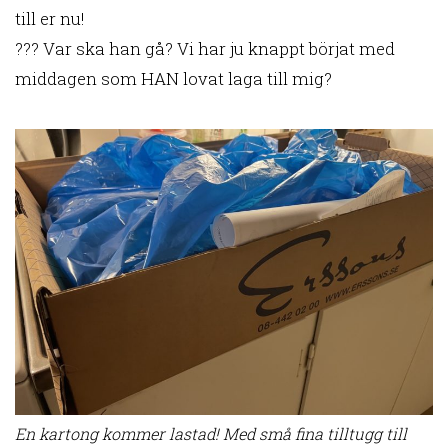
till er nu!
??? Var ska han gå? Vi har ju knappt börjat med
middagen som HAN lovat laga till mig?
En kartong kommer lastad! Med små fina tilltugg till