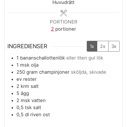
Huvudrätt
PORTIONER
2
portioner
INGREDIENSER
1x
2x
3x
1
bananschallottenlök
eller liten gul lök
1
msk
olja
250
gram
champinjoner
sköljda, skivade
ev rester
2
krm
salt
5
ägg
2
msk
vatten
0,5
tsk
salt
0,5
dl
riven ost