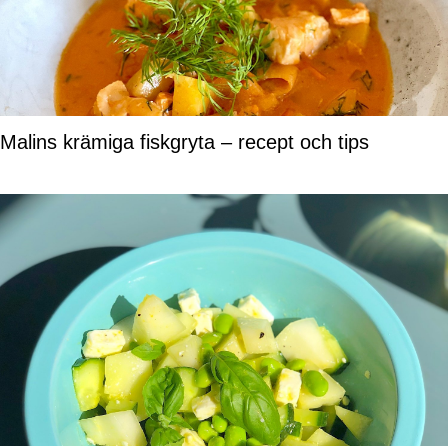
Malins krämiga fiskgryta – recept och tips