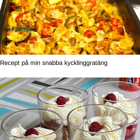
Recept på min snabba kycklinggratäng