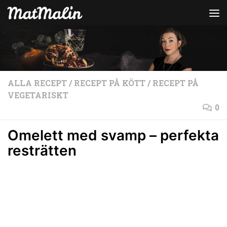
Hoppa till innehåll
ALLA RECEPT
/
RECEPT PÅ KÖTT
/
RECEPT PÅ
VEGETARISKT
0
Omelett med svamp – perfekta
resträtten