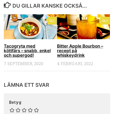
DU GILLAR KANSKE OCKSÅ...
2
0
Tacogryta med
Bitter Apple Bourbon –
köttfärs – snabb, enkel
recept på
och supergod!
whiskeydrink
7 SEPTEMBER, 2020
4 FEBRUARI, 2022
LÄMNA ETT SVAR
Betyg