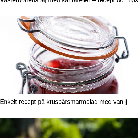
Västerbottenspaj med kantareller – recept och tips
Enkelt recept på krusbärsmarmelad med vanilj