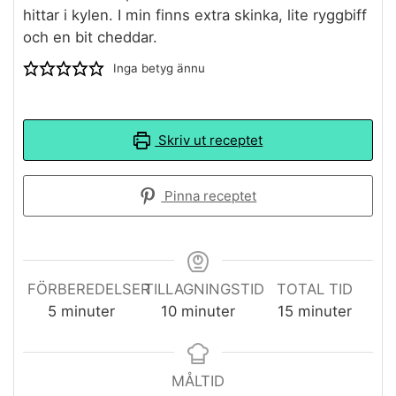
hittar i kylen. I min finns extra skinka, lite ryggbiff
och en bit cheddar.
Inga betyg ännu
Skriv ut receptet
Pinna receptet
FÖRBEREDELSER
TILLAGNINGSTID
TOTAL TID
minuter
minuter
minuter
5
minuter
10
minuter
15
minuter
MÅLTID