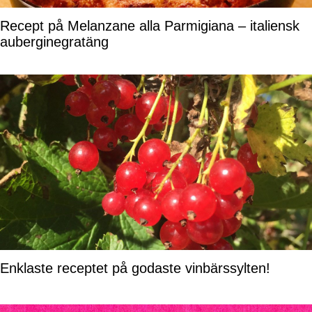
Recept på Melanzane alla Parmigiana – italiensk
auberginegratäng
Enklaste receptet på godaste vinbärssylten!