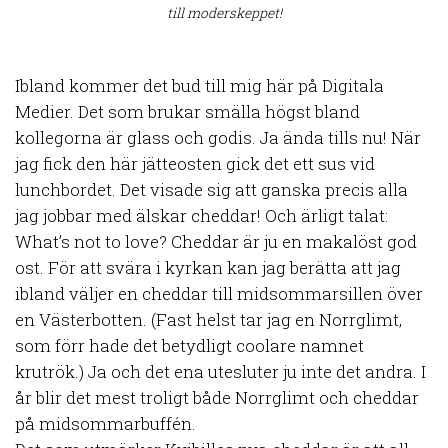
till moderskeppet!
Ibland kommer det bud till mig här på Digitala
Medier. Det som brukar smälla högst bland
kollegorna är glass och godis. Ja ända tills nu! När
jag fick den här jätteosten gick det ett sus vid
lunchbordet. Det visade sig att ganska precis alla
jag jobbar med älskar cheddar! Och ärligt talat:
What’s not to love? Cheddar är ju en makalöst god
ost. För att svära i kyrkan kan jag berätta att jag
ibland väljer en cheddar till midsommarsillen över
en Västerbotten. (Fast helst tar jag en Norrglimt,
som förr hade det betydligt coolare namnet
krutrök.) Ja och det ena utesluter ju inte det andra. I
år blir det mest troligt både Norrglimt och cheddar
på midsommarbuffén.