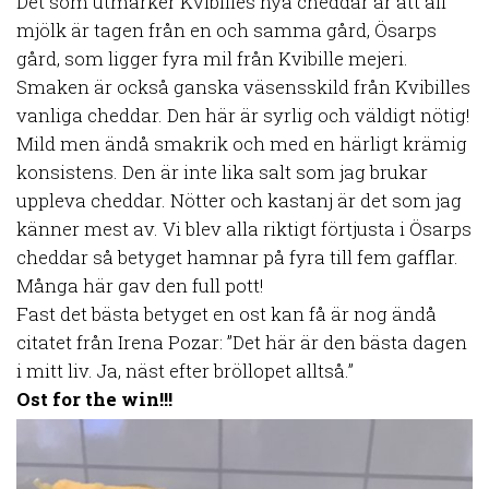
Det som utmärker Kvibilles nya cheddar är att all
mjölk är tagen från en och samma gård, Ösarps
gård, som ligger fyra mil från Kvibille mejeri.
Smaken är också ganska väsensskild från Kvibilles
vanliga cheddar. Den här är syrlig och väldigt nötig!
Mild men ändå smakrik och med en härligt krämig
konsistens. Den är inte lika salt som jag brukar
uppleva cheddar. Nötter och kastanj är det som jag
känner mest av. Vi blev alla riktigt förtjusta i Ösarps
cheddar så betyget hamnar på fyra till fem gafflar.
Många här gav den full pott!
Fast det bästa betyget en ost kan få är nog ändå
citatet från Irena Pozar: ”Det här är den bästa dagen
i mitt liv. Ja, näst efter bröllopet alltså.”
Ost for the win!!!