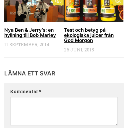
0
0
Nya Ben & Jerry’s: en
Test och betyg på
hyllning till Bob Marley
ekologiska juicer från
God Morgon
11 SEPTEMBER, 2014
26 JUNI, 2018
LÄMNA ETT SVAR
Kommentar
*