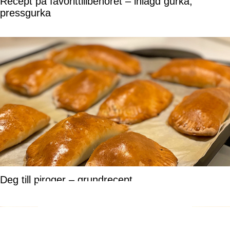
Recept på favorittillbehöret – inlagd gurka,
pressgurka
Deg till piroger – grundrecept