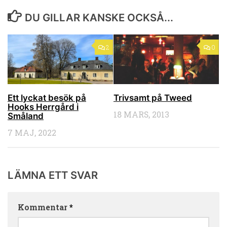
DU GILLAR KANSKE OCKSÅ...
2
0
Ett lyckat besök på
Trivsamt på Tweed
Hooks Herrgård i
18 MARS, 2013
Småland
7 MAJ, 2022
LÄMNA ETT SVAR
Kommentar
*