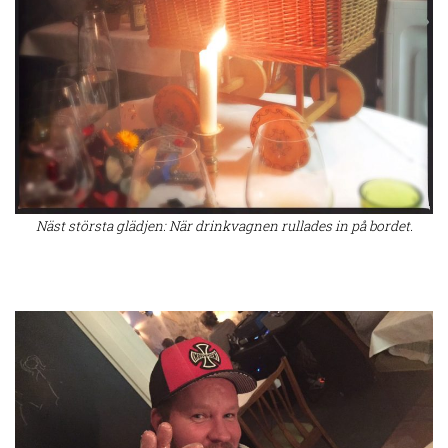
Näst största glädjen: När drinkvagnen rullades in på bordet.