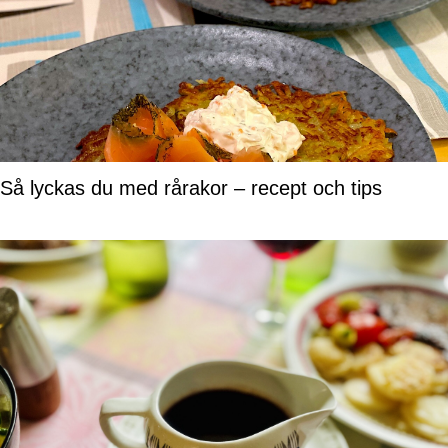
Så lyckas du med rårakor – recept och tips