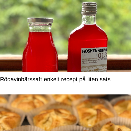
Rödavinbärssaft enkelt recept på liten sats