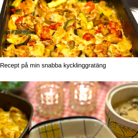
Recept på min snabba kycklinggratäng