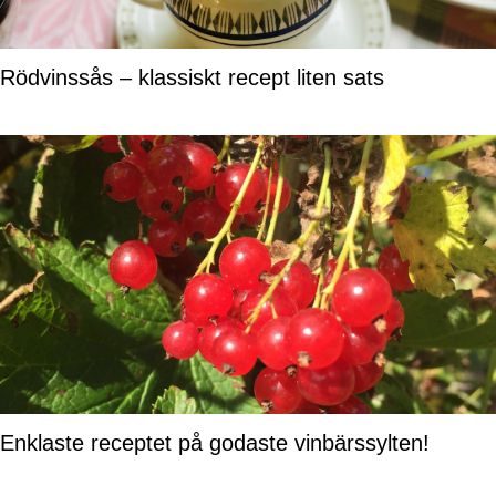
Rödvinssås – klassiskt recept liten sats
Enklaste receptet på godaste vinbärssylten!