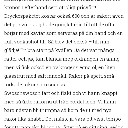
kronor. I efterhand sett: otroligt prisvärt!
Dryckespaketet kostar också 600 och är säkert även
det prisvärt. Jag hade googlat mig till att de ofta
börjar med kaviar som serveras på din hand och en
kall vodkashot till. Så blev det också – till min
glädje! En bra start på kvällen. Ja det var många
rätter och jag kan blanda ihop ordningen en aning,
men vi fick också en av krogens egna öl, en liten
glasstrut med salt innehåll. Räkor på spett, små
torkade räkor som snacks.
Swoschswosch fart och fläkt och vi hann knappt
med så åkte räkorna ut från bordet igen. Vi hann
bara nästan bli trumpna så kom de ut med nya
räkor lika snabbt. Det måste ju vara ett visst tempo
för att man ska hinna 15 rätter på en sittning. Sedan