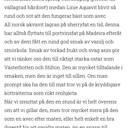
vällagrad hårdost!) medan Linie Aquavit blivit så
rund och söt att den fungerar bäst som avec.
All norsk akvavit lagras på sherryfat en tid, denna
har alltså flyttats till portvinsfat på Madeira efteråt
och av dem fått en rund god smak av vanilj och
smörkola. Smak av torkad frukt och svag anis gör
att vi tänker oss den till riktigt starka ostar som
Västerbotten och Stilton. Den är mycket tilltalande i
smaken, men den är inget till sillen. Om man
prompt ska ha den till mat tror vi på de kryddigare
kötträtterna som rökt renhjärta.
När vi smuttat på den en stund är vi helt överens
om att vi gillar den, men tror mycket mera på den
som en avec efter maten, eller helt enkelt en bra
digestif för att smälta maten, än en snaps till