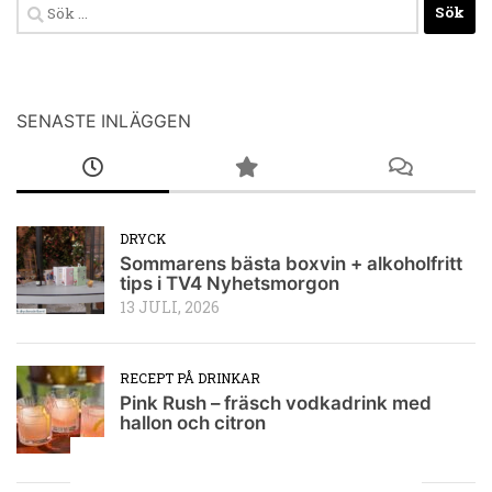
Sök
efter:
SENASTE INLÄGGEN
DRYCK
Sommarens bästa boxvin + alkoholfritt
tips i TV4 Nyhetsmorgon
13 JULI, 2026
RECEPT PÅ DRINKAR
Pink Rush – fräsch vodkadrink med
hallon och citron
9 JULI, 2026