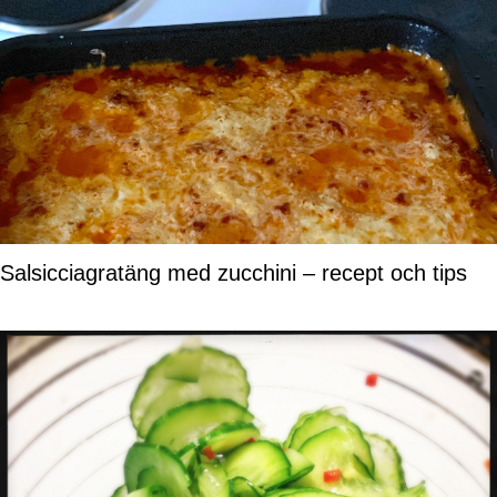
Salsicciagratäng med zucchini – recept och tips