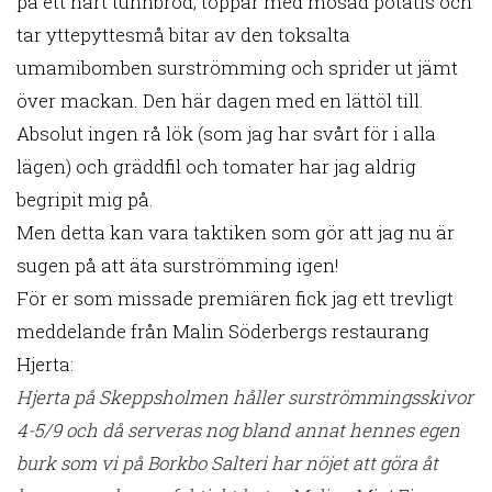
på ett hårt tunnbröd, toppar med mosad potatis och
tar yttepyttesmå bitar av den toksalta
umamibomben surströmming och sprider ut jämt
över mackan. Den här dagen med en lättöl till.
Absolut ingen rå lök (som jag har svårt för i alla
lägen) och gräddfil och tomater har jag aldrig
begripit mig på.
Men detta kan vara taktiken som gör att jag nu är
sugen på att äta surströmming igen!
För er som missade premiären fick jag ett trevligt
meddelande från Malin Söderbergs restaurang
Hjerta:
Hjerta på Skeppsholmen håller surströmmingsskivor
4-5/9 och då serveras nog bland annat hennes egen
burk som vi på Borkbo Salteri har nöjet att göra åt