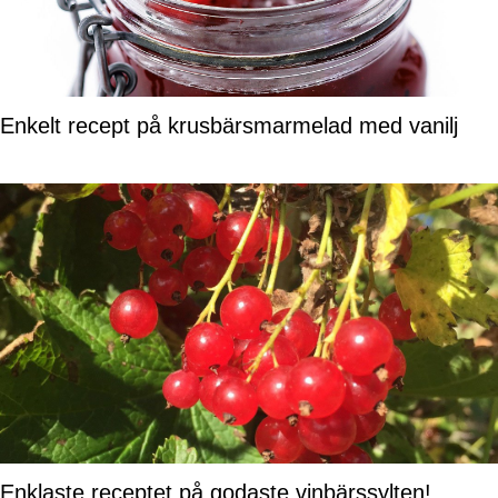
Enkelt recept på krusbärsmarmelad med vanilj
Enklaste receptet på godaste vinbärssylten!