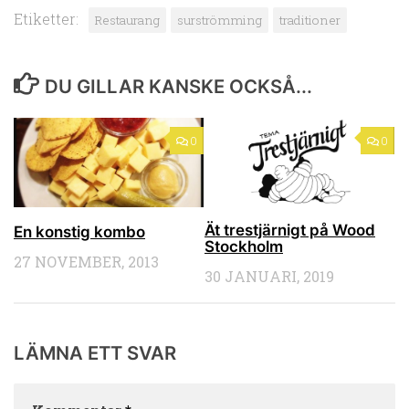
Etiketter:
Restaurang
surströmming
traditioner
DU GILLAR KANSKE OCKSÅ...
0
0
Ät trestjärnigt på Wood
En konstig kombo
Stockholm
27 NOVEMBER, 2013
30 JANUARI, 2019
LÄMNA ETT SVAR