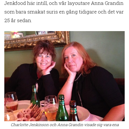
Jenkfood här intill, och vår layoutare Anna Grandin
som bara smakat suris en gång tidigare och det var
25 år sedan.
Charlotte Jenkinson och Anna Grandin visade sig vara ena