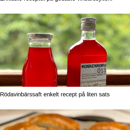
Rödavinbärssaft enkelt recept på liten sats