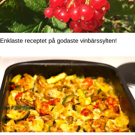
Enklaste receptet på godaste vinbärssylten!