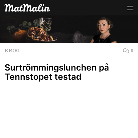
Hoppa till innehåll
KROG
0
Surtrömmingslunchen på
Tennstopet testad