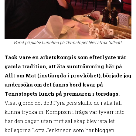
Först på plats! Lunchen på Tennstopet blev strax fullsatt.
Tack vare en arbetskompis
som efterlyste vår
gamla tradition, att äta surströmming här på
Allt om Mat (instängda i provköket), började jag
undersöka om det fanns bord kvar på
Tennstopets lunch på premiären i torsdags.
Visst gjorde det det! Fyra pers skulle de i alla fall
kunna trycka in. Kompisen i fråga var tyvärr inte
här den dagen utan mitt sällskap blev istället
kollegorna Lotta Jenkinson som har bloggen