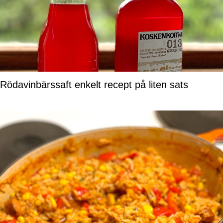
Rödavinbärssaft enkelt recept på liten sats