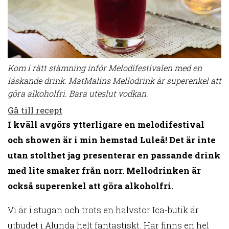
Kom i rätt stämning inför Melodifestivalen med en
läskande drink. MatMalins Mellodrink är superenkel att
göra alkoholfri. Bara uteslut vodkan.
Gå till recept
I kväll avgörs ytterligare en melodifestival
och showen är i min hemstad Luleå! Det är inte
utan stolthet jag presenterar en passande drink
med lite smaker från norr. Mellodrinken är
också superenkel att göra alkoholfri.
Vi är i stugan och trots en halvstor Ica-butik är
utbudet i Alunda helt fantastiskt. Här finns en hel