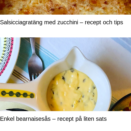
Salsicciagratäng med zucchini – recept och tips
Enkel bearnaisesås – recept på liten sats