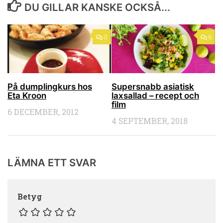
DU GILLAR KANSKE OCKSÅ...
0
6
På dumplingkurs hos
Supersnabb asiatisk
Eta Kroon
laxsallad – recept och
film
6 DECEMBER, 2012
4 SEPTEMBER, 2018
LÄMNA ETT SVAR
Betyg