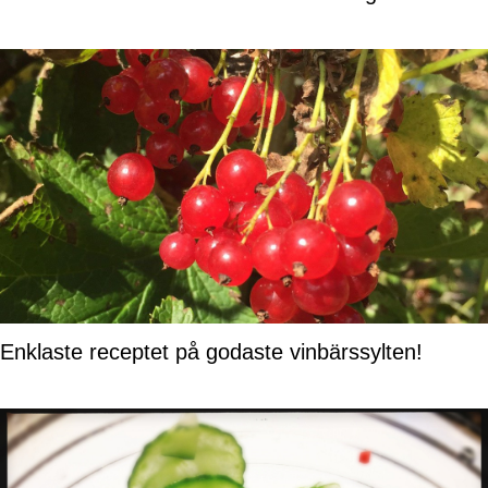
Enklaste receptet på godaste vinbärssylten!