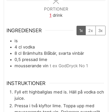
PORTIONER
1
drink
INGREDIENSER
1x
2x
3x
is
4
cl
vodka
8
cl
Brämhults Blåbär, svarta vinbär
0,5
pressad lime
mousserande vin
t ex GodDryck No 1
INSTRUKTIONER
Fyll ett highballglas med is. Häll på vodka och
juice.
Pressa i två klyftor lime. Toppa upp med
mousserande torrt vin. Dekorera eventuellt