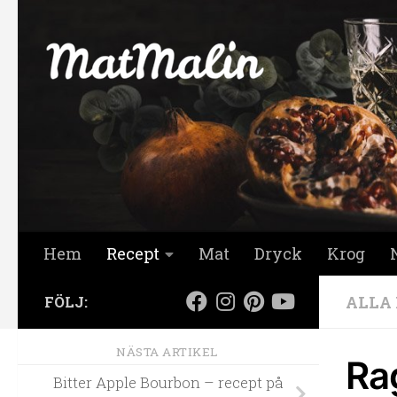
Hoppa till innehåll
Hem
Recept
Mat
Dryck
Krog
ALLA
FÖLJ:
NÄSTA ARTIKEL
Ra
Bitter Apple Bourbon – recept på