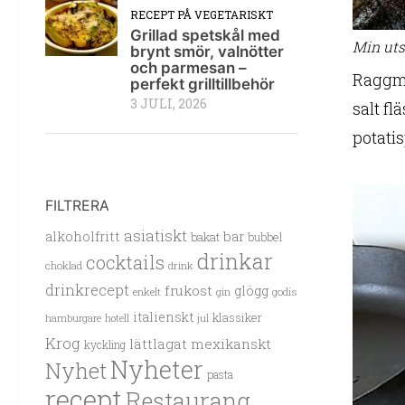
RECEPT PÅ VEGETARISKT
Grillad spetskål med
Min uts
brynt smör, valnötter
och parmesan –
Raggmu
perfekt grilltillbehör
3 JULI, 2026
salt fl
potati
FILTRERA
asiatiskt
alkoholfritt
bar
bakat
bubbel
drinkar
cocktails
choklad
drink
drinkrecept
frukost
glögg
enkelt
gin
godis
italienskt
klassiker
hamburgare
hotell
jul
Krog
lättlagat
mexikanskt
kyckling
Nyheter
Nyhet
pasta
recept
Restaurang