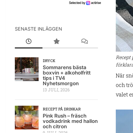
SENASTE INLÄGGEN
Recept 
DRYCK
förklara
Sommarens bästa
boxvin + alkoholfritt
När sn
tips i TV4
Nyhetsmorgon
och tr
13 JULI, 2026
valet 
RECEPT PÅ DRINKAR
Pink Rush – fräsch
vodkadrink med hallon
och citron