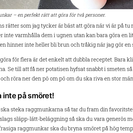
kar – en perfekt rätt att göra för två personer.
ns rätter som jag tycker är bäst att göra när vi är på 
r inte varmhålla dem i ugnen utan kan bara göra en lit
en hinner inte heller bli brun och tråkig när jag gör en 
 göra för flera är det enkelt att dubbla receptet. Bara 
 ha. Se till att få ner potatisen hyfsat snabbt i smeten
 och röra ner den pö om pö om du ska riva en stor mä
 inte på smöret!
 ska steka raggmunkarna så tar du fram din favoritste
slags släpp-lätt-beläggning så ska du vara generös m
t frasiga raggmunkar ska du bryna smöret på hög temp