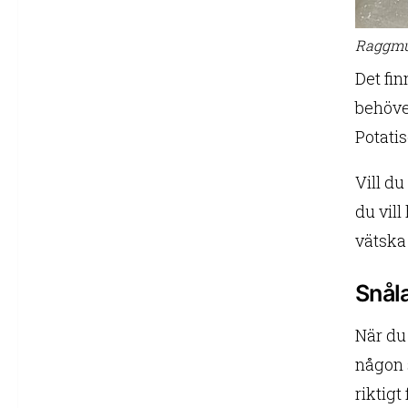
Raggmun
Det fin
behöve
Potatis
Vill du
du vill
vätska
Snåla
När du
någon 
riktig