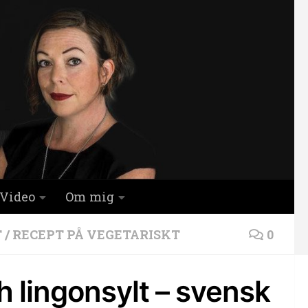
Video
Om mig
T
/
RECEPT PÅ VEGETARISKT
0
 lingonsylt – svensk