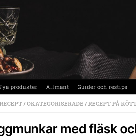
Nya produkter
Allmänt
Guider och restips
 RECEPT
/
OKATEGORISERADE
/
RECEPT PÅ KÖT
ggmunkar med fläsk och