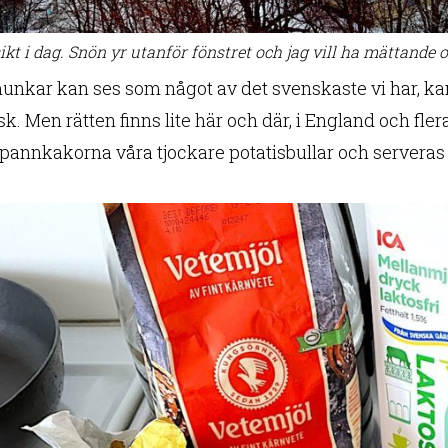
ikt i dag. Snön yr utanför fönstret och jag vill ha mättand
nkar kan ses som något av det svenskaste vi har, kans
äsk. Men rätten finns lite här och där, i England och fle
spannkakorna våra tjockare potatisbullar och server