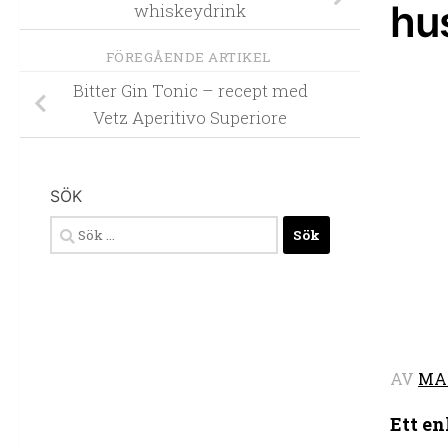
hu
whiskeydrink
FÖREGÅENDE ARTIKEL
Bitter Gin Tonic – recept med
Vetz Aperitivo Superiore
SÖK
Sök
efter:
AV
MA
Ett e