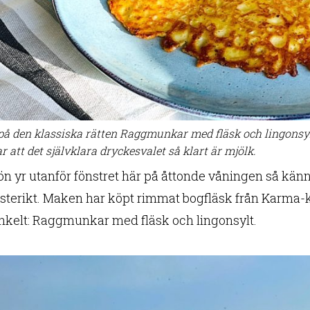
på den klassiska rätten Raggmunkar med fläsk och lingonsylt
r att det självklara dryckesvalet så klart är mjölk.
ön yr utanför fönstret här på åttonde våningen så känne
österikt. Maken har köpt rimmat bogfläsk från Karma-ky
enkelt: Raggmunkar med fläsk och lingonsylt.