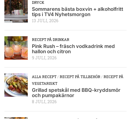
DRYCK
Sommarens bästa boxvin + alkoholfritt
tips i TV4 Nyhetsmorgon
13 JULI, 2026
RECEPT PÅ DRINKAR
Pink Rush – fräsch vodkadrink med
hallon och citron
9 JULI, 2026
ALLA RECEPT
/
RECEPT PÅ TILLBEHÖR
/
RECEPT PÅ
VEGETARISKT
Grillad spetskål med BBQ-kryddsmör
och pumpakärnor
8 JULI, 2026
ALLA RECEPT
/
RECEPT PÅ TILLBEHÖR
BBQ-kryddsmör – ett smakrikt