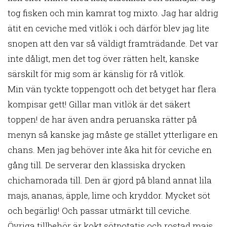
tog fisken och min kamrat tog mixto. Jag har aldrig
ätit en ceviche med vitlök i och därför blev jag lite
snopen att den var så väldigt framträdande. Det var
inte dåligt, men det tog över rätten helt, kanske
särskilt för mig som är känslig för rå vitlök.
Min vän tyckte toppengott och det betyget har flera
kompisar gett! Gillar man vitlök är det säkert
toppen! de har även andra peruanska rätter på
menyn så kanske jag måste ge stället ytterligare en
chans. Men jag behöver inte åka hit för ceviche en
gång till. De serverar den klassiska drycken
chichamorada till. Den är gjord på bland annat lila
majs, ananas, äpple, lime och kryddor. Mycket söt
och begärlig! Och passar utmärkt till ceviche.
Övriga tillbehör är kokt sötpotatis och rostad majs.