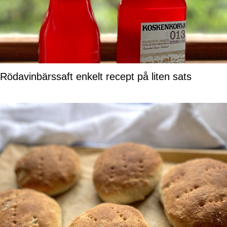
Rödavinbärssaft enkelt recept på liten sats