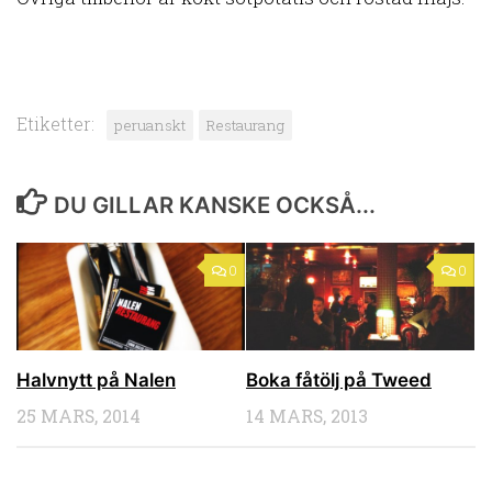
Etiketter:
peruanskt
Restaurang
DU GILLAR KANSKE OCKSÅ...
0
0
Halvnytt på Nalen
Boka fåtölj på Tweed
25 MARS, 2014
14 MARS, 2013