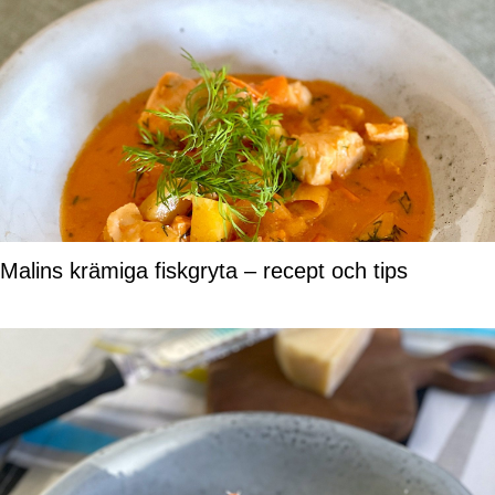
Malins krämiga fiskgryta – recept och tips