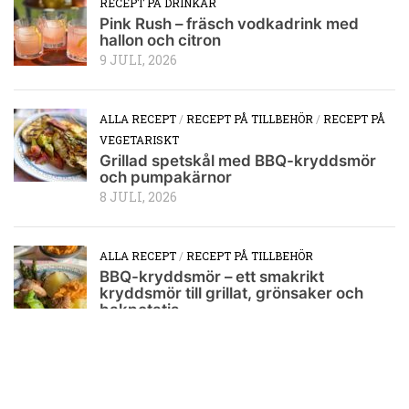
RECEPT PÅ DRINKAR
Pink Rush – fräsch vodkadrink med
hallon och citron
9 JULI, 2026
ALLA RECEPT
/
RECEPT PÅ TILLBEHÖR
/
RECEPT PÅ
VEGETARISKT
Grillad spetskål med BBQ-kryddsmör
och pumpakärnor
8 JULI, 2026
ALLA RECEPT
/
RECEPT PÅ TILLBEHÖR
BBQ-kryddsmör – ett smakrikt
kryddsmör till grillat, grönsaker och
bakpotatis
6 JULI, 2026
RECEPT PÅ TILLBEHÖR
/
RECEPT PÅ VEGETARISKT