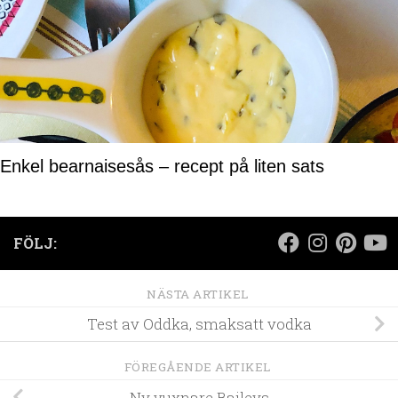
Enkel bearnaisesås – recept på liten sats
FÖLJ:
NÄSTA ARTIKEL
Test av Oddka, smaksatt vodka
FÖREGÅENDE ARTIKEL
Ny vuxnare Baileys