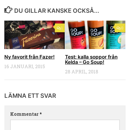
DU GILLAR KANSKE OCKSÅ...
1
0
Ny favorit från Fazer!
Test: kalla soppor från
Kelda – Go Soup!
16 JANUARI, 2015
28 APRIL, 2018
LÄMNA ETT SVAR
Kommentar
*