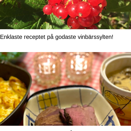
Enklaste receptet på godaste vinbärssylten!