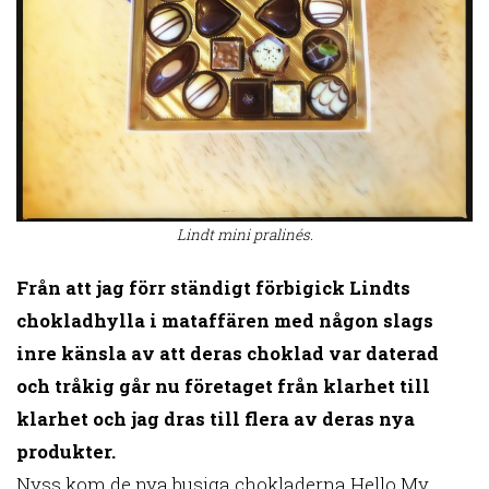
Lindt mini pralinés.
Från att jag förr ständigt förbigick Lindts
chokladhylla i mataffären med någon slags
inre känsla av att deras choklad var daterad
och tråkig går nu företaget från klarhet till
klarhet och jag dras till flera av deras nya
produkter.
Nyss kom de nya busiga chokladerna Hello My