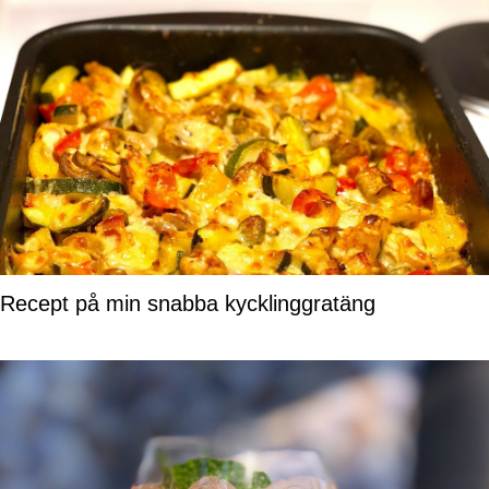
Recept på min snabba kycklinggratäng