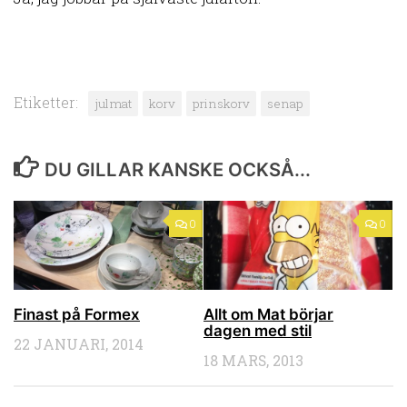
Etiketter:
julmat
korv
prinskorv
senap
DU GILLAR KANSKE OCKSÅ...
0
0
Finast på Formex
Allt om Mat börjar
dagen med stil
22 JANUARI, 2014
18 MARS, 2013