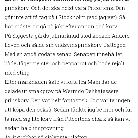
prinskorv. Och det ska helst vara Piteortens. Den
går inte att få tag på i Stockholm (vad jag vet). Så
här måste jag gå på jakt efter annan god korv.
På Siggesta gårds julmarknad stod kocken Anders
Levén och sålde sin vildsvinsprinskorv. Jättegod!
Med en ändå godare senap! Senapen innehåller
både Jägermeister och pepparrot och hade rejält
med sting!
Efter marknaden åkte vi förbi Ica Maxi där de
delade ut smakprov på Wermdö Delikatessers
prinskorv. Den var helt fantastisk! Jag var tvungen
att köpa den också. Sedan tänkte jag be mor och far
ta med sig lite korv från Piteortens chark så kan vi
sedan ha blindprovning.
Ja, jag jobbar på självaste julafton!