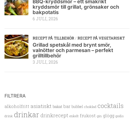
BBQ-kryddsmör – ett smakrikt
kryddsmör till grillat, grönsaker och
bakpotatis
6 JULI, 2026
RECEPT PÅ TILLBEHÖR
/
RECEPT PÅ VEGETARISKT
Grillad spetskål med brynt smör,
valnötter och parmesan – perfekt
grilltillbehör
3 JULI, 2026
FILTRERA
cocktails
asiatiskt
alkoholfritt
bar
bakat
bubbel
choklad
drinkar
drinkrecept
frukost
glögg
drink
enkelt
gin
godis
Krog
lättlagat
italienskt
klassiker
kyckling
hamburgare
hotell
jul
recept
Nyheter
Nyhet