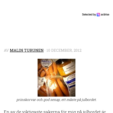
AV
MALIN TURUNEN
·
10 DECEMBER, 2012
prinskorvar och god senap, ett måste på julbordet.
En av de viktigaste sakerna för mig på julbordet är