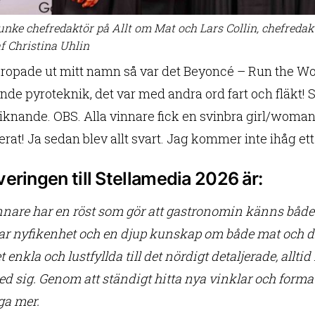
unke chefredaktör på Allt om Mat och Lars Collin, chefredak
f Christina Uhlin
 ropade ut mitt namn så var det Beyoncé – Run the Worl
nde pyroteknik, det var med andra ord fart och fläkt! 
liknande. OBS. Alla vinnare fick en svinbra girl/woman
rat! Ja sedan blev allt svart. Jag kommer inte ihåg ett
eringen till Stellamedia 2026 är:
nnare har en röst som gör att gastronomin känns båd
lar nyfikenhet och en djup kunskap om både mat och d
t enkla och lustfyllda till det nördigt detaljerade, al
ed sig. Genom att ständigt hitta nya vinklar och forma
ga mer.