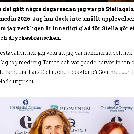
 det gått några dagar sedan jag var på Stellagal
media 2026. Jag har dock inte smällt upplevelsen
om jag verkligen är innerligt glad för. Stella gör e
och dryckesbranschen.
estkvällen fick jag veta att jag var nominerad och fick
 Jag tog med mig Tomas och var godde nervös innan d
Stellamedia. Lars Collin, chefredaktör på Gourmet och
ade ut priset.