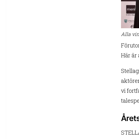
Alla vi
Föruto
Här är 
Stellag
aktörer
vi fort
talespe
Årets
STELL