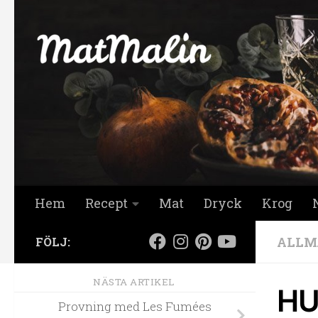
Hoppa till innehåll
Hem
Recept
Mat
Dryck
Krog
ALLM
FÖLJ:
NÄSTA ARTIKEL
HU
Provning med Les Fumées