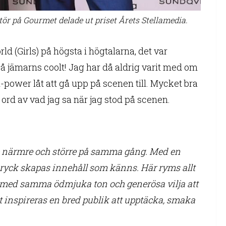
tör på Gourmet delade ut priset Årets Stellamedia.
d (Girls) på högsta i högtalarna, det var
Så jämarns coolt! Jag har då aldrig varit med om
-power låt att gå upp på scenen till. Mycket bra
 ord av vad jag sa när jag stod på scenen.
e närmre och större på samma gång. Med en
ryck skapas innehåll som känns. Här ryms allt
ltid med samma ödmjuka ton och generösa vilja att
t inspireras en bred publik att upptäcka, smaka