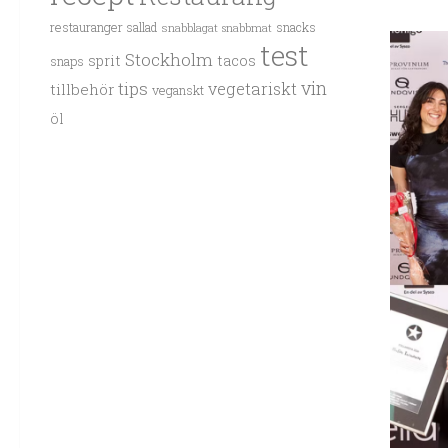
restauranger
sallad
snacks
snabblagat
snabbmat
test
Stockholm
sprit
tacos
snaps
vin
tips
vegetariskt
tillbehör
veganskt
öl