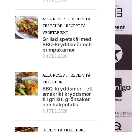
9 JULI, 2026
ALLA RECEPT
/
RECEPT PÅ
TILLBEHÖR
/
RECEPT PÅ
VEGETARISKT
Grillad spetskål med
BBQ-kryddsmör och
pumpakärnor
8 JULI, 2026
ALLA RECEPT
/
RECEPT PÅ
TILLBEHÖR
BBQ-kryddsmör – ett
smakrikt kryddsmör
till grillat, grönsaker
och bakpotatis
6 JULI, 2026
RECEPT PÅ TILLBEHÖR
/