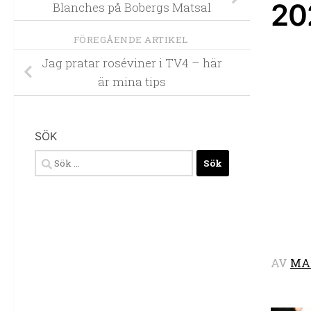
20
Blanches på Bobergs Matsal
FÖREGÅENDE ARTIKEL
Jag pratar roséviner i TV4 – här
är mina tips
SÖK
Sök
efter:
AV
MA