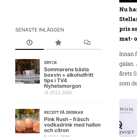
Nu har
Stella
pris s
SENASTE INLÄGGEN
mat- 
Innan f
galan.
DRYCK
Sommarens bästa
årets 
boxvin + alkoholfritt
tips i TV4
som del
Nyhetsmorgon
13 JULI, 2026
RECEPT PÅ DRINKAR
Pink Rush – fräsch
vodkadrink med hallon
och citron