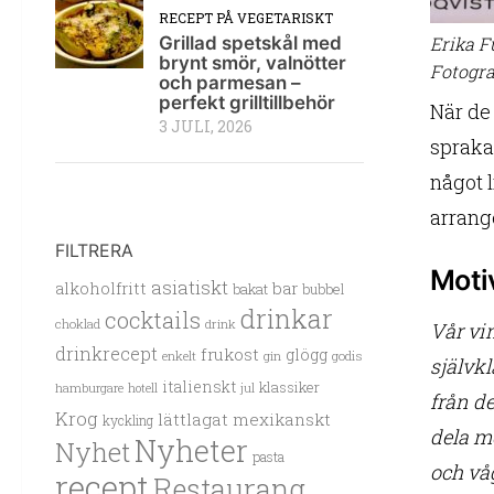
RECEPT PÅ VEGETARISKT
Erika F
Grillad spetskål med
brynt smör, valnötter
Fotogra
och parmesan –
perfekt grilltillbehör
När de
3 JULI, 2026
spraka
något 
arrange
FILTRERA
Motiv
asiatiskt
alkoholfritt
bar
bakat
bubbel
drinkar
cocktails
choklad
drink
Vår vi
drinkrecept
frukost
glögg
enkelt
gin
godis
självk
italienskt
klassiker
hamburgare
hotell
jul
från de
Krog
lättlagat
mexikanskt
kyckling
dela m
Nyheter
Nyhet
pasta
och vå
recept
Restaurang