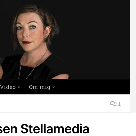
Video
Om mig
1
sen Stellamedia