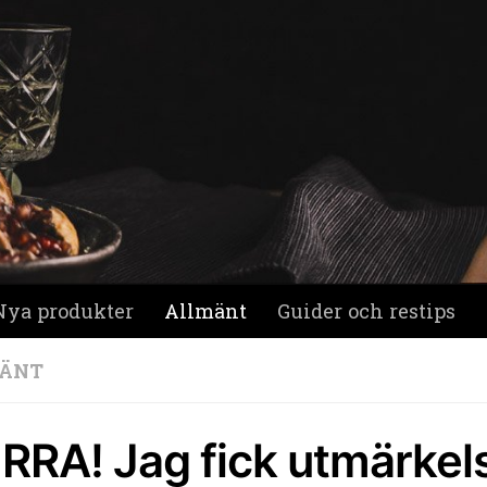
Nya produkter
Allmänt
Guider och restips
ÄNT
RRA! Jag fick utmärkel