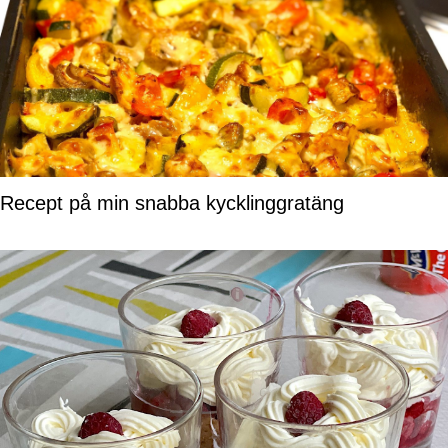
Recept på min snabba kycklinggratäng