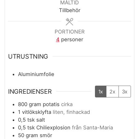
MÅLTID
Tillbehör
PORTIONER
4
personer
UTRUSTNING
Aluminiumfolie
INGREDIENSER
1x
2x
3x
800
gram
potatis
cirka
1
vitlöksklyfta
liten, finhackad
0,5
tsk
salt
0,5
tsk
Chiliexplosion
från Santa-Maria
50
gram
smör