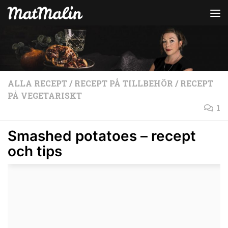
Hoppa till innehåll
ALLA RECEPT
/
RECEPT PÅ TILLBEHÖR
/
RECEPT
PÅ VEGETARISKT
1
Smashed potatoes – recept
och tips