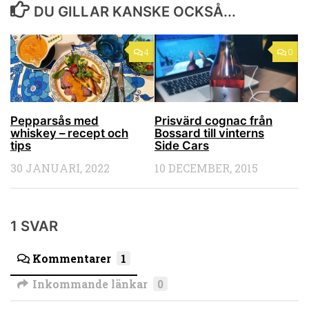
DU GILLAR KANSKE OCKSÅ...
4
0
Pepparsås med
Prisvärd cognac från
whiskey – recept och
Bossard till vinterns
tips
Side Cars
30 JANUARI, 2022
10 DECEMBER, 2015
1 SVAR
Kommentarer
1
Inkommande länkar
0