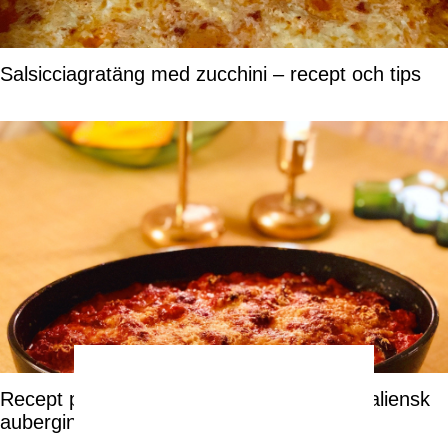
Salsicciagratäng med zucchini – recept och tips
Recept på Melanzane alla Parmigiana – italiensk
auberginegratäng