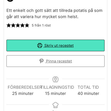
Ett enkelt och gott sätt att tillreda potatis på som
går att variera hur mycket som helst.
5
från 1 röst
Skriv ut receptet
Pinna receptet
FÖRBEREDELSER
TILLAGNINGSTID
TOTAL TID
minuter
minuter
minuter
25
minuter
15
minuter
40
minuter