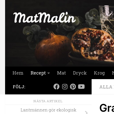
Hoppa till innehåll
Hem
Recept
Mat
Dryck
Krog
ALLA
FÖLJ:
NÄSTA ARTIKEL
Gra
Lantmännen gör ekologisk