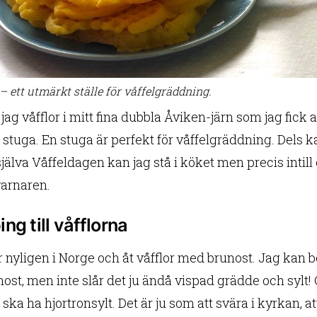
– ett utmärkt ställe för våffelgräddning.
jag våfflor i mitt fina dubbla Åviken-järn som jag fick
t stuga. En stuga är perfekt för våffelgräddning. Dels
jälva Våffeldagen kan jag stå i köket men precis intill e
arnaren.
ng till våfflorna
 nyligen i Norge och åt våfflor med brunost. Jag kan b
ost, men inte slår det ju ändå vispad grädde och sylt! 
ka ha hjortronsylt. Det är ju som att svära i kyrkan, 