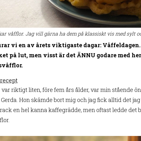
kar våfflor. Jag vill gärna ha dem på klassiskt vis med sylt o
firar vi en av årets viktigaste dagar: Våffeldage
ket på lut, men visst är det ÄNNU godare med hem
svåfflor.
 recept
 var riktigt liten, före fem års ålder, var min stående 
Gerda. Hon skämde bort mig och jag fick alltid det jag
ack en hel kanna kaffegrädde, men oftast ledde det bar
flor.