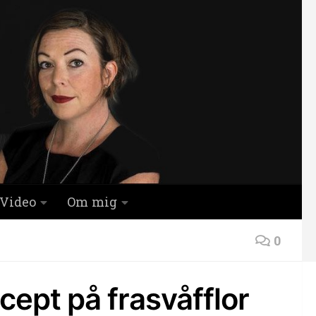
Video
Om mig
0
cept på frasvåfflor