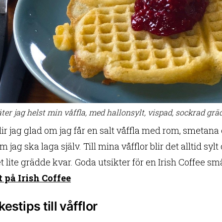
äter jag helst min våffla, med hallonsylt, vispad, sockrad grä
lir jag glad om jag får en salt våffla med rom, smetana o
m jag ska laga själv. Till mina våfflor blir det alltid syl
t lite grädde kvar. Goda utsikter för en Irish Coffee sm
 på Irish Coffee
estips till våfflor