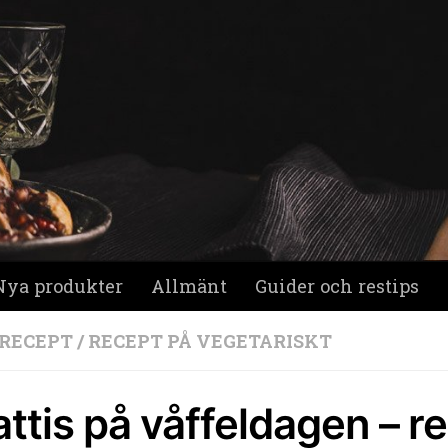
Nya produkter
Allmänt
Guider och restips
 RECEPT
/
RECEPT PÅ VEGETARISKT
ttis på våffeldagen – re