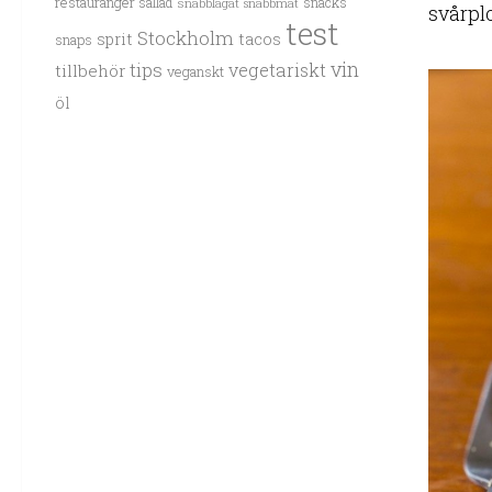
restauranger
sallad
snacks
snabblagat
snabbmat
svårplo
test
Stockholm
sprit
tacos
snaps
vin
tips
vegetariskt
tillbehör
veganskt
öl