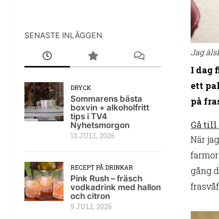
SENASTE INLÄGGEN
Jag äls
I dag 
ett pa
DRYCK
Sommarens bästa
på fra
boxvin + alkoholfritt
tips i TV4
Gå till
Nyhetsmorgon
13 JULI, 2026
När jag
farmor 
RECEPT PÅ DRINKAR
gång dr
Pink Rush – fräsch
frasvåf
vodkadrink med hallon
och citron
9 JULI, 2026