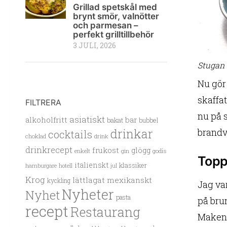
Grillad spetskål med
brynt smör, valnötter
och parmesan –
perfekt grilltillbehör
3 JULI, 2026
Stugan 
Nu gör 
skaffa
FILTRERA
nu på s
asiatiskt
alkoholfritt
bar
bakat
bubbel
brandv
drinkar
cocktails
choklad
drink
drinkrecept
frukost
glögg
enkelt
gin
godis
Toppi
italienskt
klassiker
hamburgare
hotell
jul
Krog
lättlagat
mexikanskt
kyckling
Jag var
Nyheter
Nyhet
pasta
på brun
recept
Restaurang
Maken s