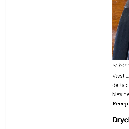
Så här 
Visst b
detta o
blev de
Recept
Dryck