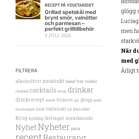
Blossa
RECEPT PÅ VEGETARISKT
glögg s
Grillad spetskål med
brynt smör, valnötter
Luciag
och parmesan –
perfekt grilltillbehör
men har
3 JULI, 2026
starkvi
När du
med g
Ärligt 
FILTRERA
asiatiskt
alkoholfritt
bar
bakat
bubbel
drinkar
cocktails
choklad
drink
drinkrecept
frukost
glögg
enkelt
gin
godis
italienskt
klassiker
hamburgare
hotell
jul
Krog
lättlagat
mexikanskt
kyckling
Nyheter
Nyhet
pasta
recept
Restaurang