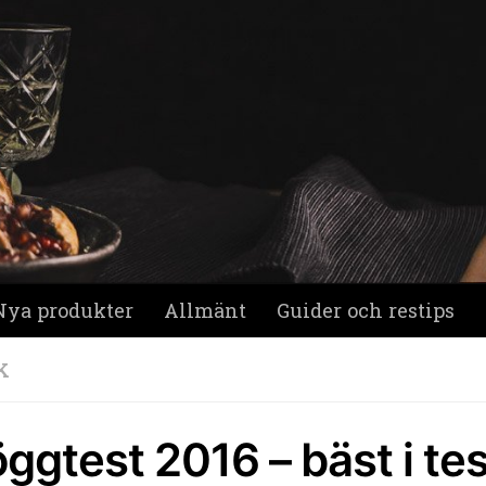
Nya produkter
Allmänt
Guider och restips
K
ggtest 2016 – bäst i te