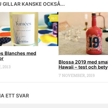
 GILLAR KANSKE OCKSÅ...
0
s Blanches med
or
Blossa 2019 med sma
, 2013
Hawaii – test och bet
7 NOVEMBER, 2019
A ETT SVAR