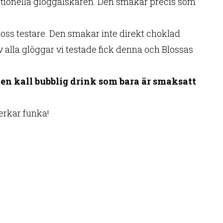
aditionella glöggälskaren. Den smakar precis som
ss testare. Den smakar inte direkt choklad
v alla glöggar vi testade fick denna och Blossas
d en kall bubblig drink som bara är smaksatt
verkar funka!