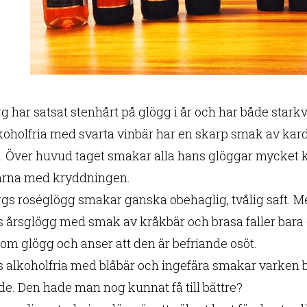
 har satsat stenhårt på glögg i år och har både starkvin
koholfria med svarta vinbär har en skarp smak av ka
. Över huvud taget smakar alla hans glöggar mycket 
rna med kryddningen.
gs roséglögg smakar ganska obehaglig, tvålig saft. M
s årsglögg med smak av kråkbär och brasa faller bara 
 om glögg och anser att den är befriande osöt.
s alkoholfria med blåbär och ingefära smakar varken bl
de. Den hade man nog kunnat få till bättre?