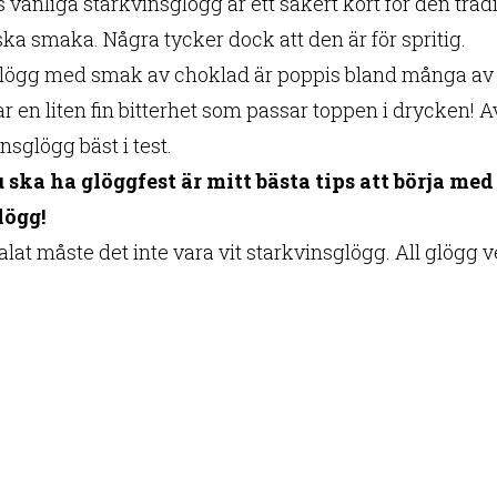
s vanliga starkvinsglögg är ett säkert kort för den tr
ka smaka. Några tycker dock att den är för spritig.
lögg med smak av choklad är poppis bland många av o
 en liten fin bitterhet som passar toppen i drycken! A
nsglögg bäst i test.
 ska ha glöggfest är mitt bästa tips att börja me
lögg!
talat måste det inte vara vit starkvinsglögg. All glögg 