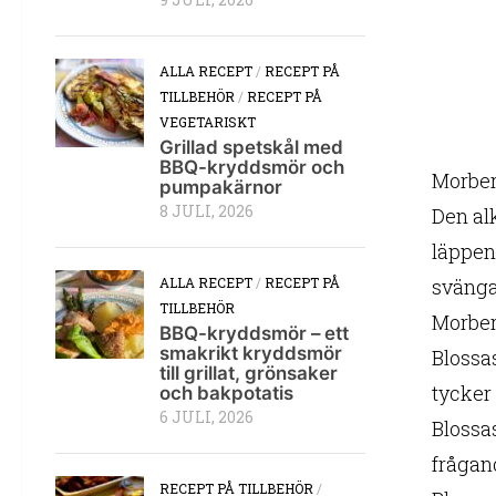
9 JULI, 2026
ALLA RECEPT
/
RECEPT PÅ
TILLBEHÖR
/
RECEPT PÅ
VEGETARISKT
Grillad spetskål med
BBQ-kryddsmör och
Morberg
pumpakärnor
8 JULI, 2026
Den al
läppen
svänga
ALLA RECEPT
/
RECEPT PÅ
TILLBEHÖR
Morber
BBQ-kryddsmör – ett
smakrikt kryddsmör
Blossa
till grillat, grönsaker
tycker
och bakpotatis
6 JULI, 2026
Blossa
frågan
RECEPT PÅ TILLBEHÖR
/