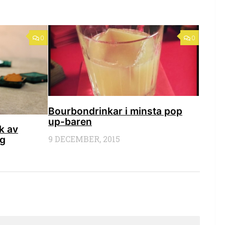
0
0
Bourbondrinkar i minsta pop
up-baren
k av
9 DECEMBER, 2015
yg