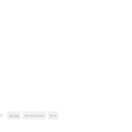
r:
glögg
recension
test