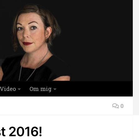
Video
Om mig
0
st 2016!