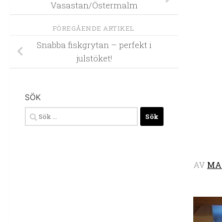
Vasastan/Östermalm
FÖREGÅENDE ARTIKEL
Snabba fiskgrytan – perfekt i
julstöket!
SÖK
Sök
efter:
AV
MA