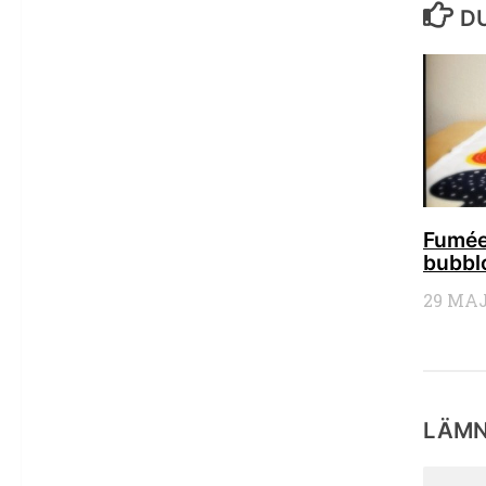
DU
Fumée
bubbl
29 MAJ
LÄMN