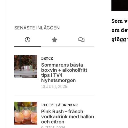
Som va
SENASTE INLÄGGEN
om det
glögg 
DRYCK
Sommarens bästa
boxvin + alkoholfritt
tips i TV4
Nyhetsmorgon
13 JULI, 2026
RECEPT PÅ DRINKAR
Pink Rush – fräsch
vodkadrink med hallon
och citron