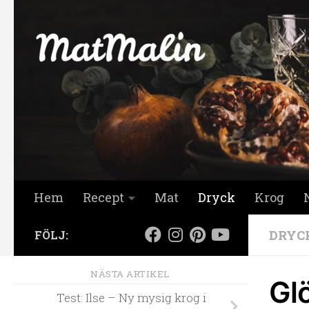
Hoppa till innehåll
Hem
Recept
Mat
Dryck
Krog
DRYC
FÖLJ:
NÄSTA ARTIKEL
Glö
Test: Ilse – Ny mysig krog i