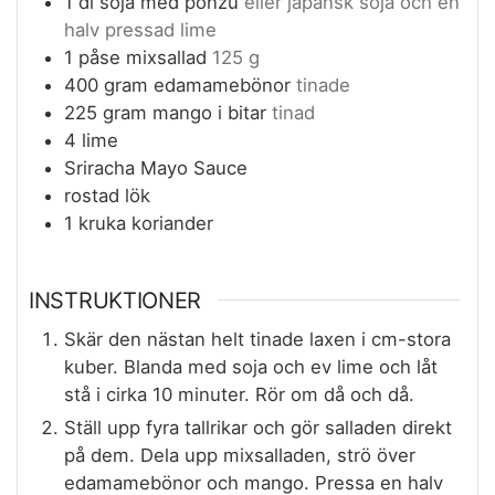
1
dl
soja med ponzu
eller japansk soja och en
halv pressad lime
1
påse
mixsallad
125 g
400
gram
edamamebönor
tinade
225
gram
mango i bitar
tinad
4
lime
Sriracha Mayo Sauce
rostad lök
1
kruka
koriander
INSTRUKTIONER
Skär den nästan helt tinade laxen i cm-stora
kuber. Blanda med soja och ev lime och låt
stå i cirka 10 minuter. Rör om då och då.
Ställ upp fyra tallrikar och gör salladen direkt
på dem. Dela upp mixsalladen, strö över
edamamebönor och mango. Pressa en halv