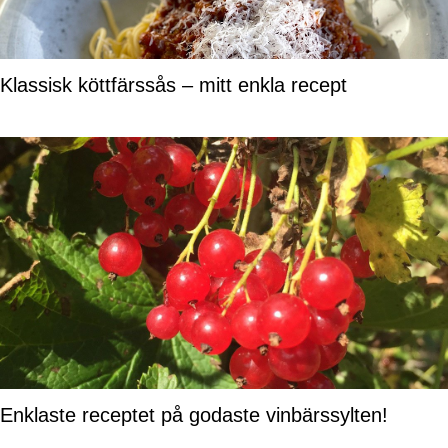
Klassisk köttfärssås – mitt enkla recept
Enklaste receptet på godaste vinbärssylten!