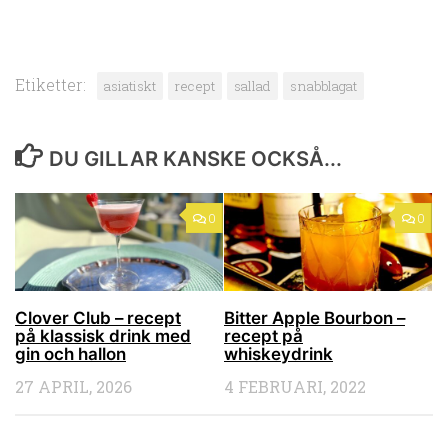
Etiketter:
asiatiskt
recept
sallad
snabblagat
DU GILLAR KANSKE OCKSÅ...
0
0
Clover Club – recept
Bitter Apple Bourbon –
på klassisk drink med
recept på
gin och hallon
whiskeydrink
27 APRIL, 2026
4 FEBRUARI, 2022