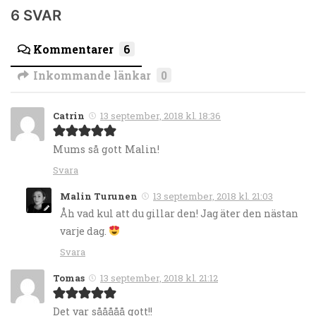
6 SVAR
Kommentarer
6
Inkommande länkar
0
Catrin
13 september, 2018 kl. 18:36
Mums så gott Malin!
Svara
Malin Turunen
13 september, 2018 kl. 21:03
Åh vad kul att du gillar den! Jag äter den nästan
varje dag.
Svara
Tomas
13 september, 2018 kl. 21:12
Det var sååååå gott!!