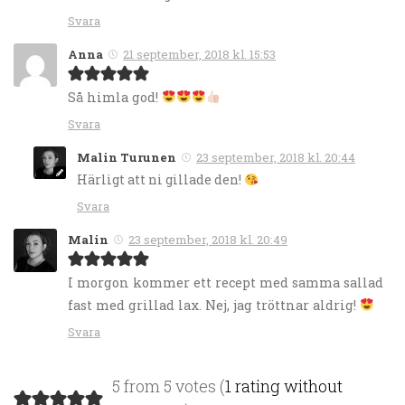
Svara
Anna
21 september, 2018 kl. 15:53
Så himla god!
Svara
Malin Turunen
23 september, 2018 kl. 20:44
Härligt att ni gillade den!
Svara
Malin
23 september, 2018 kl. 20:49
I morgon kommer ett recept med samma sallad
fast med grillad lax. Nej, jag tröttnar aldrig!
Svara
5 from 5 votes (
1 rating without