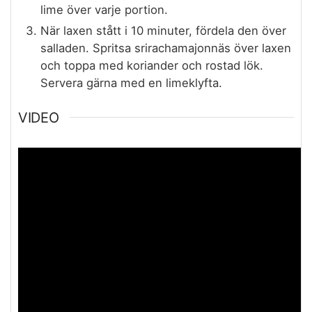
lime över varje portion.
När laxen stått i 10 minuter, fördela den över
salladen. Spritsa srirachamajonnäs över laxen
och toppa med koriander och rostad lök.
Servera gärna med en limeklyfta.
VIDEO