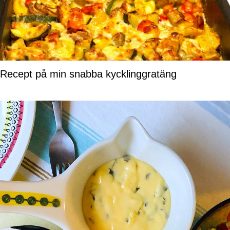
Recept på min snabba kycklinggratäng