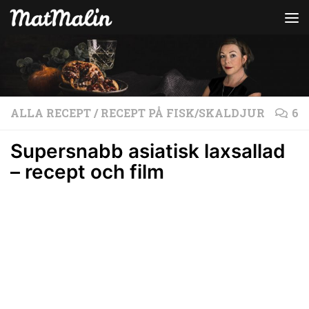
Hoppa till innehåll
ALLA RECEPT
/
RECEPT PÅ FISK/SKALDJUR
6
Supersnabb asiatisk laxsallad
– recept och film