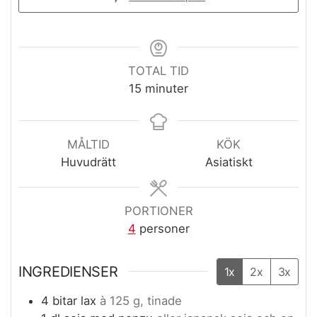
TOTAL TID
minuter
15
minuter
MÅLTID
KÖK
Huvudrätt
Asiatiskt
PORTIONER
4
personer
INGREDIENSER
1x
2x
3x
4
bitar
lax
à 125 g, tinade