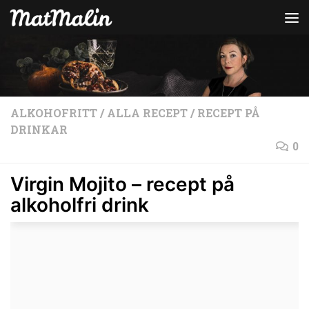
Hoppa till innehåll
ALKOHOFRITT
/
ALLA RECEPT
/
RECEPT PÅ
DRINKAR
0
Virgin Mojito – recept på
alkoholfri drink