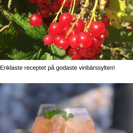
Enklaste receptet på godaste vinbärssylten!