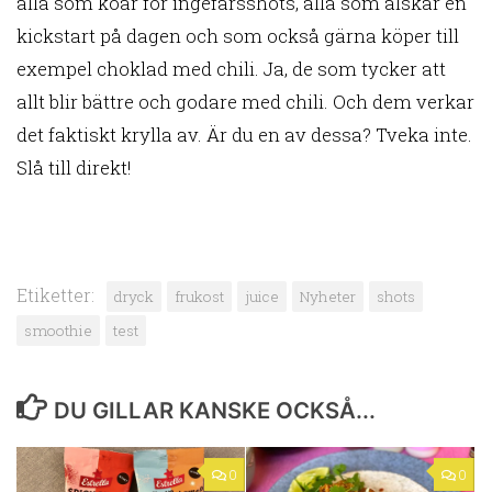
alla som köar för ingefärsshots, alla som älskar en
kickstart på dagen och som också gärna köper till
exempel choklad med chili. Ja, de som tycker att
allt blir bättre och godare med chili. Och dem verkar
det faktiskt krylla av. Är du en av dessa? Tveka inte.
Slå till direkt!
Etiketter:
dryck
frukost
juice
Nyheter
shots
smoothie
test
DU GILLAR KANSKE OCKSÅ...
0
0