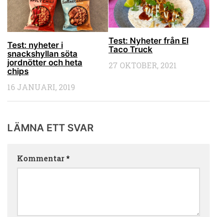
Test: Nyheter från El
Test: nyheter i
Taco Truck
snackshyllan söta
jordnötter och heta
27 OKTOBER, 2021
chips
16 JANUARI, 2019
LÄMNA ETT SVAR
Kommentar
*