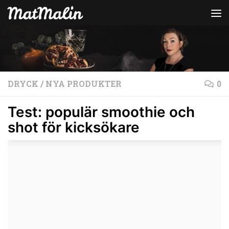
Hoppa till innehåll
DRYCK
/
NYA PRODUKTER
0
Test: populär smoothie och
shot för kicksökare