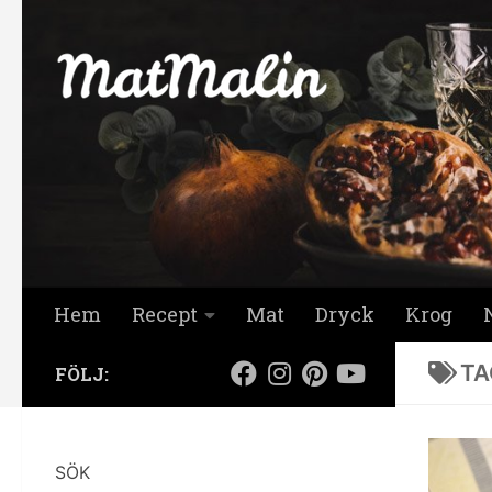
Hoppa till innehåll
Hem
Recept
Mat
Dryck
Krog
TA
FÖLJ:
SÖK