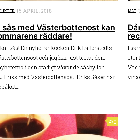
15 APRIL, 2018
DUKTER
MAT
s sås med Västerbottenost kan
Då
sommarens räddare!
re
kar sås! En nyhet är kocken Erik Lallerstedts
I sa
terbottensost och jag har just testat den.
stor
nyheterna i den stadigt växande såshyllan
Vad 
u Eriks med Västerbottensost. Eriks Såser har
vinä
 råkat...
0