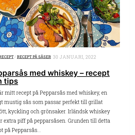
30 JANUARI, 2022
RECEPT
/
RECEPT PÅ SÅSER
pparsås med whiskey – recept
 tips
är mitt recept på Pepparsås med whiskey, en
gt mustig sås som passar perfekt till grillat
ött, kyckling och grönsaker. Irländsk whiskey
r extra piff på pepparsåsen. Grunden till detta
pt på Pepparsås...