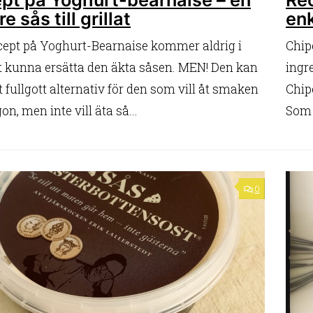
re sås till grillat
enk
ecept på Yoghurt-Bearnaise kommer aldrig i
Chip
tt kunna ersätta den äkta såsen. MEN! Den kan
ingr
t fullgott alternativ för den som vill åt smaken
Chip
on, men inte vill äta så...
Som n
0