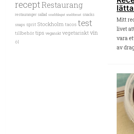
recept
Restaurang
lätta
restauranger
sallad
snacks
snabblagat
snabbmat
Mitt r
test
Stockholm
sprit
tacos
snaps
livet a
vin
tips
vegetariskt
tillbehör
veganskt
vara et
öl
av drag