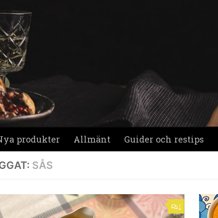
Nya produkter
Allmänt
Guider och restips
GGAT:
SÅS
1