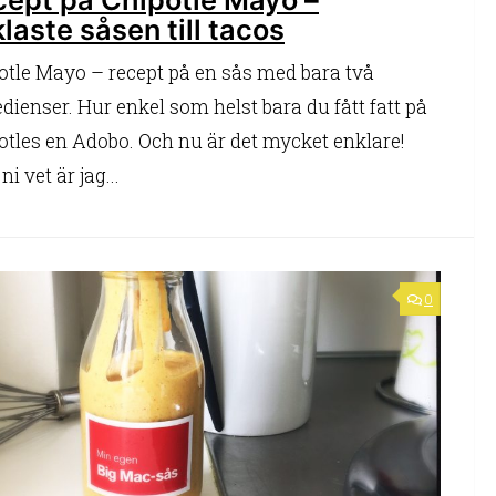
laste såsen till tacos
otle Mayo – recept på en sås med bara två
edienser. Hur enkel som helst bara du fått fatt på
otles en Adobo. Och nu är det mycket enklare!
i vet är jag...
0