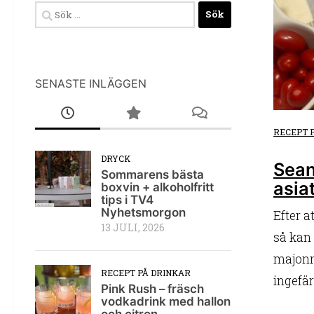
Sök
efter:
SENASTE INLÄGGEN
RECEPT 
DRYCK
Sean
Sommarens bästa
asia
boxvin + alkoholfritt
tips i TV4
Nyhetsmorgon
Efter a
13 JULI, 2026
så kan 
majonn
RECEPT PÅ DRINKAR
ingefära
Pink Rush – fräsch
vodkadrink med hallon
och citron