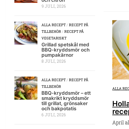
9 JULI, 2026
ALLA RECEPT
/
RECEPT PÅ
TILLBEHÖR
/
RECEPT PÅ
VEGETARISKT
Grillad spetskål med
BBQ-kryddsmör och
pumpakärnor
8 JULI, 2026
ALLA RECEPT
/
RECEPT PÅ
TILLBEHÖR
ALLA RE
BBQ-kryddsmör – ett
smakrikt kryddsmör
Holl
till grillat, grönsaker
och bakpotatis
rece
6 JULI, 2026
April a