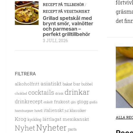
förtviv
RECEPT PÅ TILLBEHÖR
/
gräsma
RECEPT PÅ VEGETARISKT
Grillad spetskål med
det finn
brynt smör, valnötter
och parmesan –
perfekt grilltillbehör
3 JULI, 2026
FILTRERA
asiatiskt
alkoholfritt
bar
bakat
bubbel
drinkar
cocktails
choklad
drink
drinkrecept
frukost
glögg
enkelt
gin
godis
italienskt
klassiker
hamburgare
hotell
jul
ALLA RE
Krog
lättlagat
mexikanskt
kyckling
Nyheter
Nyhet
pasta
Rece