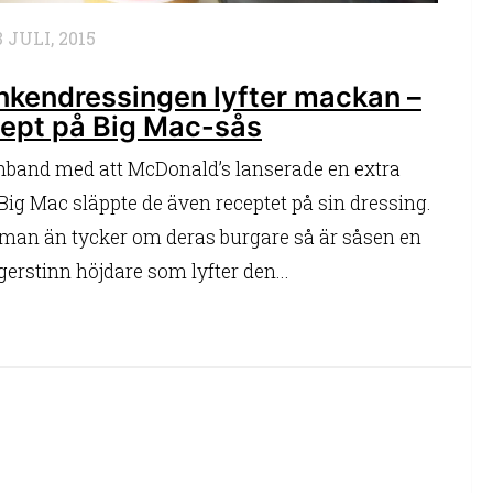
3 JULI, 2015
nkendressingen lyfter mackan –
cept på Big Mac-sås
mband med att McDonald’s lanserade en extra
 Big Mac släppte de även receptet på sin dressing.
man än tycker om deras burgare så är såsen en
gerstinn höjdare som lyfter den...