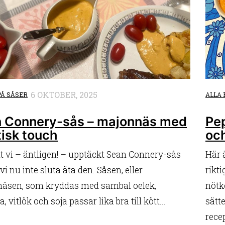
6 OKTOBER, 2025
PÅ SÅSER
ALLA 
 Connery-sås – majonnäs med
Pe
tisk touch
och
tt vi – äntligen! – upptäckt Sean Connery-sås
Här 
vi nu inte sluta äta den. Såsen, eller
rikti
äsen, som kryddas med sambal oelek,
nötk
, vitlök och soja passar lika bra till kött...
sätte
rece