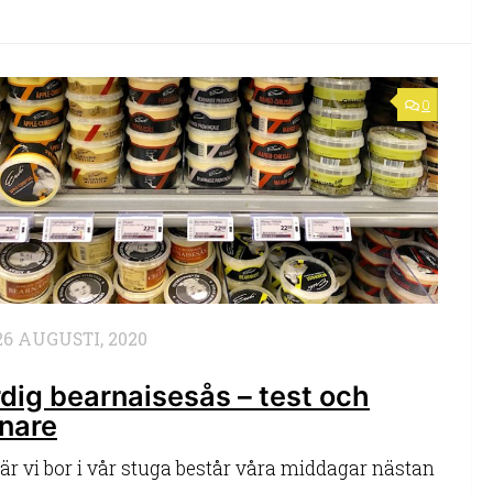
0
26 AUGUSTI, 2020
dig bearnaisesås – test och
nare
är vi bor i vår stuga består våra middagar nästan