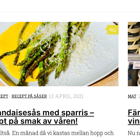
2
12 APRIL, 2021
CEPT
/
RECEPT PÅ SÅSER
MAT
andaisesås med sparris –
Fär
pt på smak av våren!
vin
lltså. En månad då vi kastas mellan hopp och
Nu n