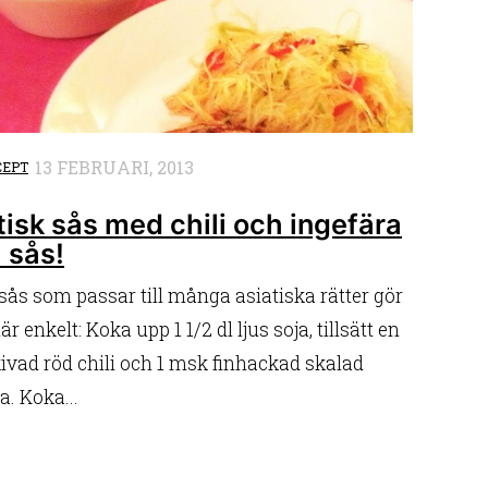
13 FEBRUARI, 2013
CEPT
tisk sås med chili och ingefära
a sås!
sås som passar till många asiatiska rätter gör
är enkelt: Koka upp 1 1/2 dl ljus soja, tillsätt en
ivad röd chili och 1 msk finhackad skalad
a. Koka...