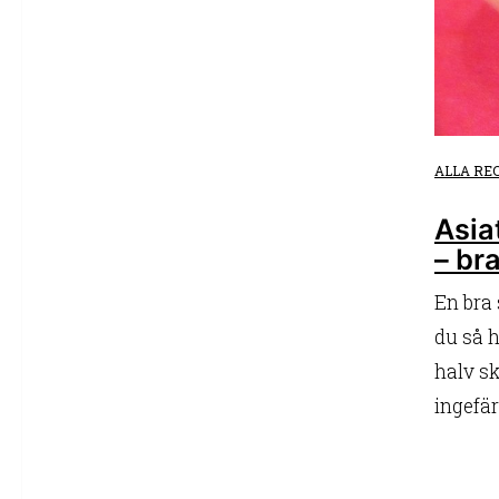
ALLA RE
Asia
– br
En bra 
du så h
halv sk
ingefär