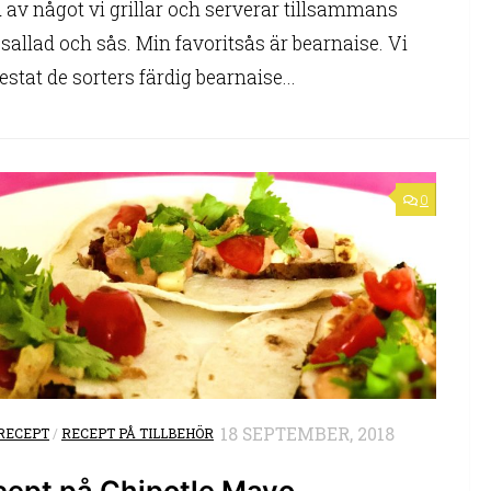
id av något vi grillar och serverar tillsammans
sallad och sås. Min favoritsås är bearnaise. Vi
estat de sorters färdig bearnaise...
0
18 SEPTEMBER, 2018
RECEPT
/
RECEPT PÅ TILLBEHÖR
cept på Chipotle Mayo –