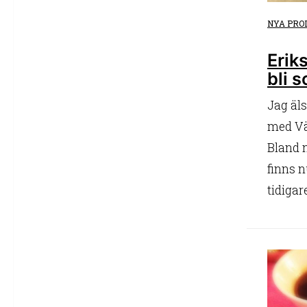
NYA PRO
Erik
bli 
Jag äls
med Väs
Bland 
finns n
tidigare