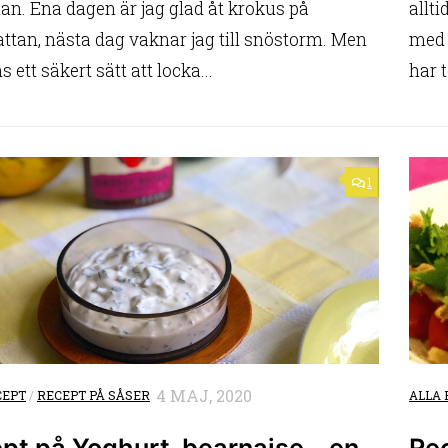
lan. Ena dagen är jag glad åt krokus på
allt
ttan, nästa dag vaknar jag till snöstorm. Men
med 
s ett säkert sätt att locka...
har t
1
4 MAJ, 2020
CEPT
/
RECEPT PÅ SÅSER
ALLA 
pt på Yoghurt-bearnaise – en
Re