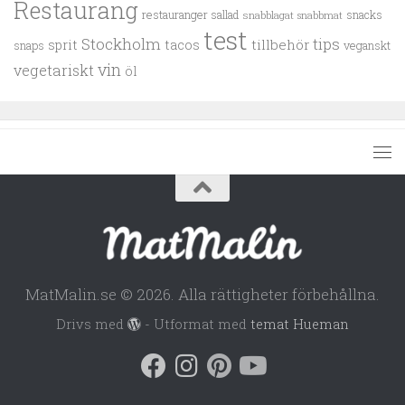
Restaurang
restauranger
sallad
snacks
snabblagat
snabbmat
test
Stockholm
tips
tillbehör
sprit
tacos
snaps
veganskt
vin
vegetariskt
öl
MatMalin.se © 2026. Alla rättigheter förbehållna.
Drivs med
- Utformat med
temat Hueman