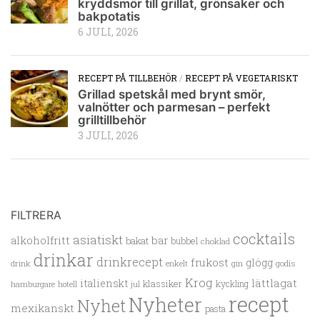
kryddsmör till grillat, grönsaker och
bakpotatis
6 JULI, 2026
RECEPT PÅ TILLBEHÖR
/
RECEPT PÅ VEGETARISKT
Grillad spetskål med brynt smör,
valnötter och parmesan – perfekt
grilltillbehör
3 JULI, 2026
FILTRERA
cocktails
asiatiskt
alkoholfritt
bar
bakat
bubbel
choklad
drinkar
drinkrecept
frukost
glögg
drink
enkelt
gin
godis
Krog
lättlagat
italienskt
klassiker
kyckling
hamburgare
hotell
jul
recept
Nyheter
Nyhet
mexikanskt
pasta