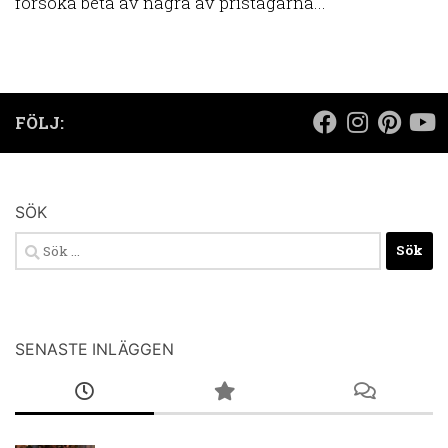
försöka beta av några av pristagarna...
FÖLJ:
SÖK
Sök
efter:
SENASTE INLÄGGEN