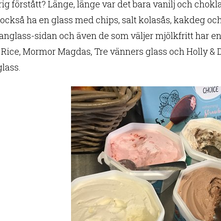
rig förstått? Länge, länge var det bara vanilj och chokl
äl också ha en glass med chips, salt kolasås, kakdeg o
nglass-sidan och även de som väljer mjölkfritt har en 
, Rice, Mormor Magdas, Tre vänners glass och Holly &
lass.