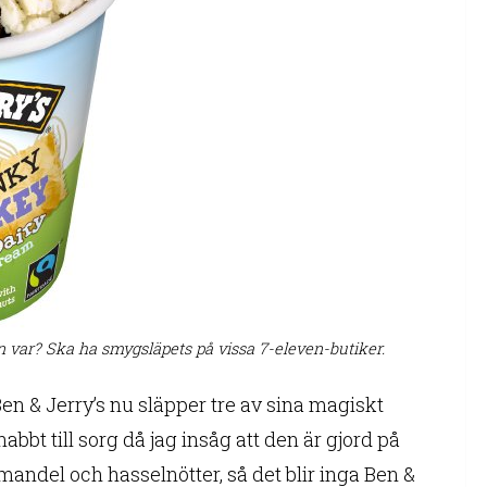
n var? Ska ha smygsläpets på vissa 7-eleven-butiker.
n & Jerry’s nu släpper tre av sina magiskt
bbt till sorg då jag insåg att den är gjord på
mandel och hasselnötter, så det blir inga Ben &