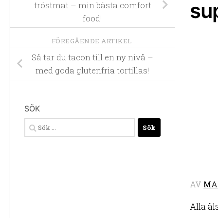
su
tröstmat – min bästa comfort
food!
FÖREGÅENDE ARTIKEL
Så tar du tacon till en ny nivå –
med goda glutenfria tortillas!
SÖK
Sök
efter:
AV
MA
Alla äl