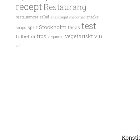
recept
Restaurang
restauranger
sallad
snacks
snabblagat
snabbmat
test
Stockholm
sprit
tacos
snaps
vin
tips
vegetariskt
tillbehör
veganskt
öl
Konsti