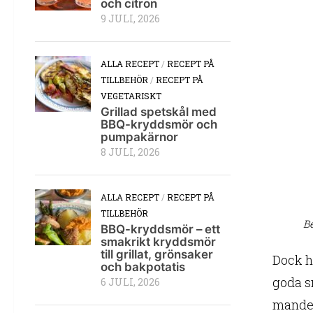
och citron
9 JULI, 2026
ALLA RECEPT
/
RECEPT PÅ
TILLBEHÖR
/
RECEPT PÅ
VEGETARISKT
Grillad spetskål med
BBQ-kryddsmör och
pumpakärnor
8 JULI, 2026
ALLA RECEPT
/
RECEPT PÅ
TILLBEHÖR
Be
BBQ-kryddsmör – ett
smakrikt kryddsmör
till grillat, grönsaker
Dock h
och bakpotatis
goda sm
6 JULI, 2026
mandelm