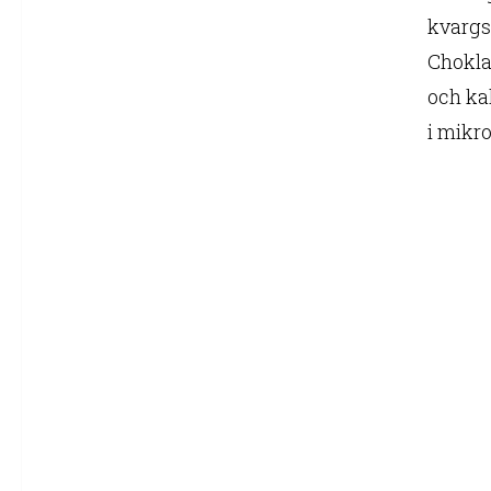
kvargs
Chokla
och kal
i mikr