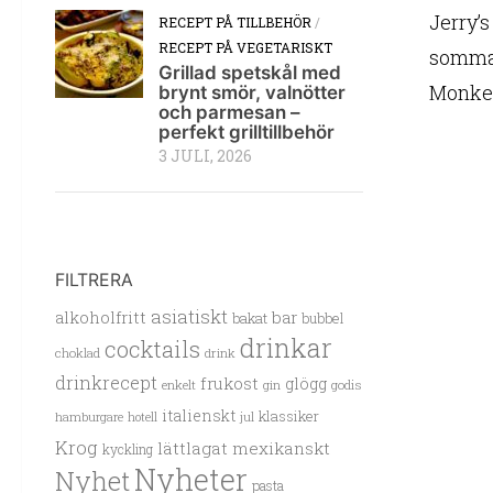
Jerry’s
RECEPT PÅ TILLBEHÖR
/
RECEPT PÅ VEGETARISKT
sommar
Grillad spetskål med
Monkey
brynt smör, valnötter
och parmesan –
perfekt grilltillbehör
3 JULI, 2026
FILTRERA
asiatiskt
alkoholfritt
bar
bakat
bubbel
drinkar
cocktails
choklad
drink
drinkrecept
frukost
glögg
enkelt
gin
godis
italienskt
klassiker
hamburgare
hotell
jul
Krog
lättlagat
mexikanskt
kyckling
Nyheter
Nyhet
pasta