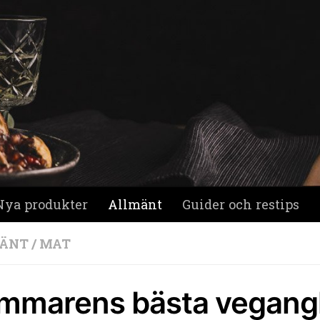
Nya produkter
Allmänt
Guider och restips
ÄNT
/
MAT
mmarens bästa vegangl