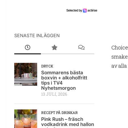
SENASTE INLÄGGEN
Choice
smaker
av all
DRYCK
Sommarens bästa
boxvin + alkoholfritt
tips i TV4
Nyhetsmorgon
13 JULI, 2026
RECEPT PÅ DRINKAR
Pink Rush – fräsch
vodkadrink med hallon