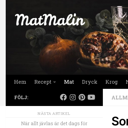
Hoppa till innehåll
Hem
Recept
Mat
Dryck
Krog
ALLM
FÖLJ:
NÄSTA ARTIKEL
So
När allt jävlas är det dags för