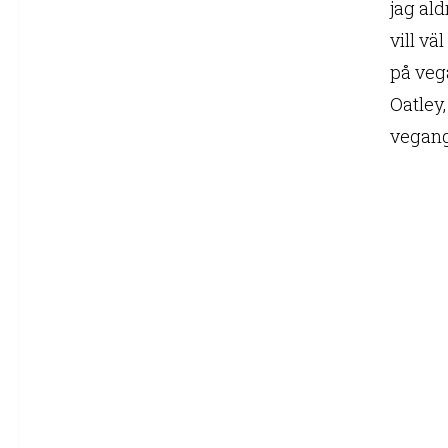
jag ald
vill v
på vega
Oatley
vegang