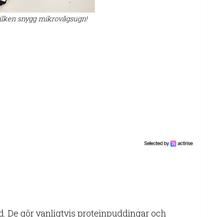
vilken snygg mikrovågsugn!
. De gör vanligtvis proteinpuddingar och