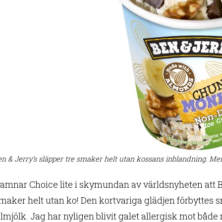
n & Jerry’s släpper tre smaker helt utan kossans inblandning. Me
amnar Choice lite i skymundan av världsnyheten att Be
aker helt utan ko! Den kortvariga glädjen förbyttes sna
jölk. Jag har nyligen blivit galet allergisk mot både 