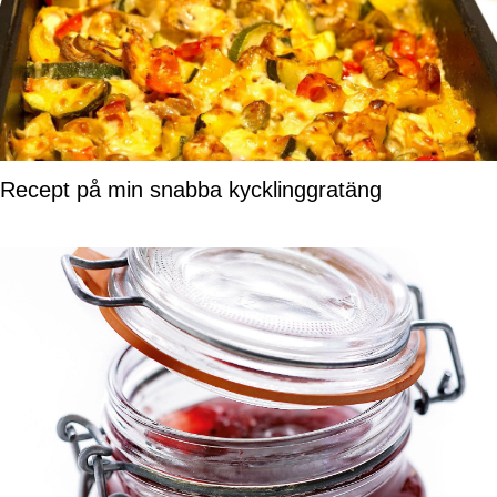
Recept på min snabba kycklinggratäng