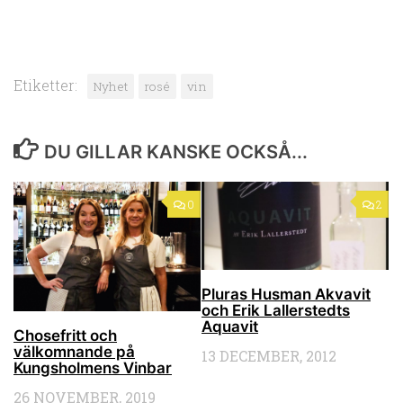
Etiketter:
Nyhet
rosé
vin
DU GILLAR KANSKE OCKSÅ...
0
2
Pluras Husman Akvavit
och Erik Lallerstedts
Aquavit
Chosefritt och
välkomnande på
13 DECEMBER, 2012
Kungsholmens Vinbar
26 NOVEMBER, 2019