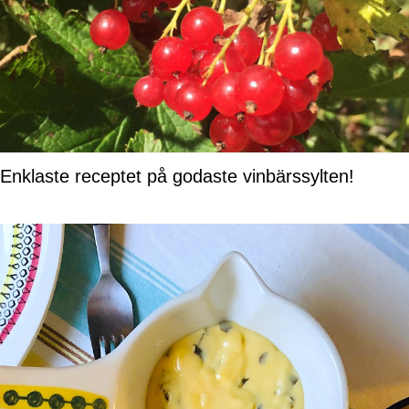
Enklaste receptet på godaste vinbärssylten!