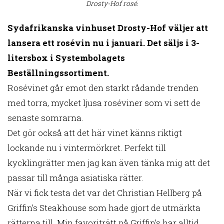
Drosty-Hof rosé.
Sydafrikanska vinhuset Drosty-Hof väljer att
lansera ett rosévin nu i januari. Det säljs i 3-
litersbox i Systembolagets
Beställningssortiment.
Rosévinet går emot den starkt rådande trenden
med torra, mycket ljusa roséviner som vi sett de
senaste somrarna.
Det gör också att det här vinet känns riktigt
lockande nu i vintermörkret. Perfekt till
kycklingrätter men jag kan även tänka mig att det
passar till många asiatiska rätter.
När vi fick testa det var det Christian Hellberg på
Griffin’s Steakhouse som hade gjort de utmärkta
rätterna till. Min favoriträtt på Griffin’s har alltid