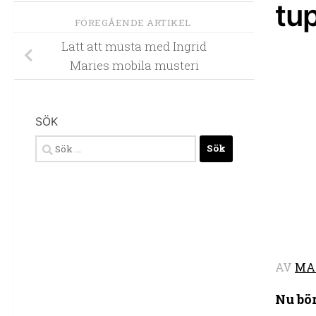
tup
FÖREGÅENDE ARTIKEL
Lätt att musta med Ingrid
Maries mobila musteri
SÖK
Sök
efter:
AV
MA
Nu bör