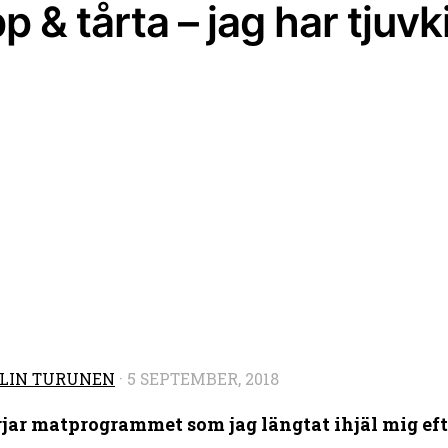
p & tårta – jag har tjuvk
LIN TURUNEN
·
5 SEPTEMBER, 2018
jar matprogrammet som jag längtat ihjäl mig efte