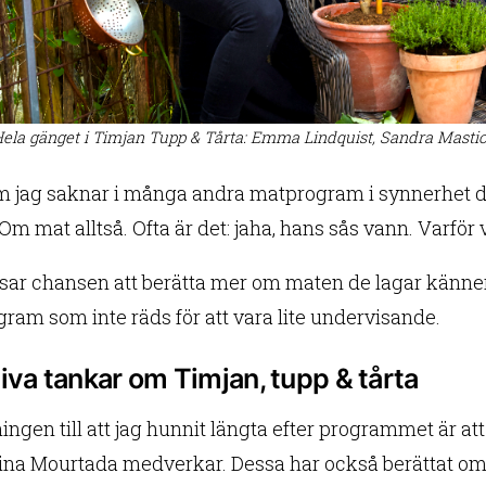
ela gänget i Timjan Tupp & Tårta: Emma Lindquist, Sandra Masti
 jag saknar i många andra matprogram i synnerhet de ma
Om mat alltså. Ofta är det: jaha, hans sås vann. Varför
sar chansen att berätta mer om maten de lagar känner 
gram som inte räds för att vara lite undervisande.
iva tankar om Timjan, tupp & tårta
ingen till att jag hunnit längta efter programmet är a
ina Mourtada medverkar. Dessa har också berättat om 