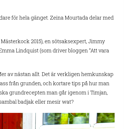
are för hela gänget. Zeina Mourtada delar med
es Mästerkock 2015), en sötsaksexpert, Jimmy
Emma Lindquist (som driver bloggen ”Att vara
. Mer av nästan allt. Det är verkligen hemkunskap
s från grunden, och kortare tips på hur man
ssiska grundrecepten man går igenom i Timjan,
n sambal badjak eller mesir wat?