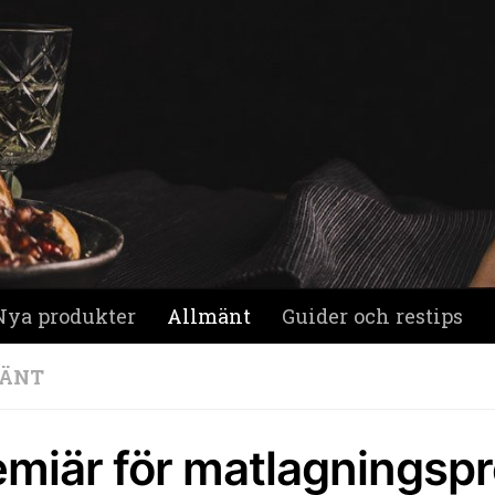
Nya produkter
Allmänt
Guider och restips
ÄNT
emiär för matlagningsp