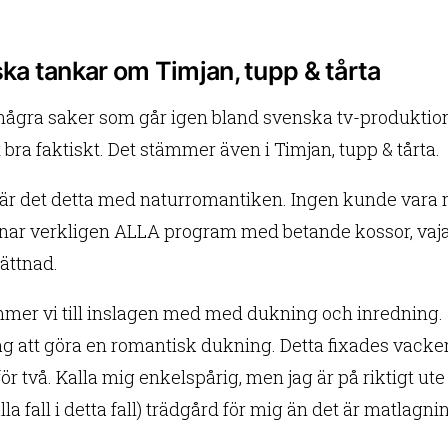
ska tankar om Timjan, tupp & tårta
några saker som går igen bland svenska tv-produktioner.
bra faktiskt. Det stämmer även i Timjan, tupp & tårta.
är det detta med naturromantiken. Ingen kunde vara m
nar verkligen ALLA program med betande kossor, vajan
ättnad.
mer vi till inslagen med med dukning och inredning. 
g att göra en romantisk dukning. Detta fixades vackert
ör två. Kalla mig enkelspårig, men jag är på riktigt ut
alla fall i detta fall) trädgård för mig än det är matlagni