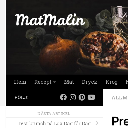
Hoppa till innehåll
Hem
Recept
Mat
Dryck
Krog
ALLM
FÖLJ:
NÄSTA ARTIKEL
Pr
Test: brunch på Lux Dag för Dag