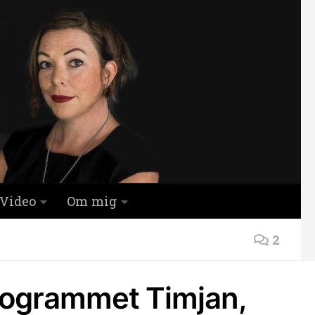
Video
Om mig
2
rogrammet Timjan,