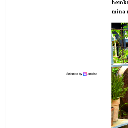
hemkun
mina r