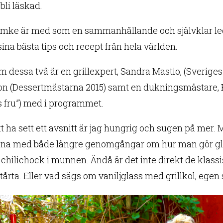
bli läskad.
emke är med som en sammanhållande och självklar led
sina bästa tips och recept från hela världen.
m dessa två är en grillexpert, Sandra Mastio, (Sverig
on (Dessertmästarna 2015) samt en dukningsmästare, 
 fru”) med i programmet.
tt ha sett ett avsnitt är jag hungrig och sugen på mer
xna med både längre genomgångar om hur man gör glas
r chilichock i munnen. Ändå är det inte direkt de kla
tårta. Eller vad sägs om vaniljglass med grillkol, ege