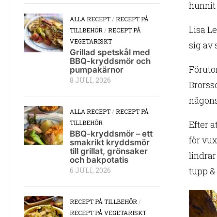
hunnit 
ALLA RECEPT
/
RECEPT PÅ
Lisa L
TILLBEHÖR
/
RECEPT PÅ
VEGETARISKT
sig av 
Grillad spetskål med
BBQ-kryddsmör och
Föruto
pumpakärnor
8 JULI, 2026
Brorss
någons
ALLA RECEPT
/
RECEPT PÅ
Efter a
TILLBEHÖR
BBQ-kryddsmör – ett
för vu
smakrikt kryddsmör
till grillat, grönsaker
lindra
och bakpotatis
tupp & 
6 JULI, 2026
RECEPT PÅ TILLBEHÖR
/
RECEPT PÅ VEGETARISKT