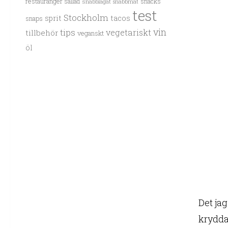
restauranger
sallad
snacks
snabblagat
snabbmat
test
Stockholm
sprit
tacos
snaps
vin
tips
vegetariskt
tillbehör
veganskt
öl
Det jag
kryddan