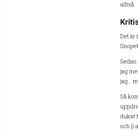
alltså.
Kriti
Det är 
Snopet 
Sedan 
jag me
jag… m
Så kom
uppdra
dukat f
och (i 