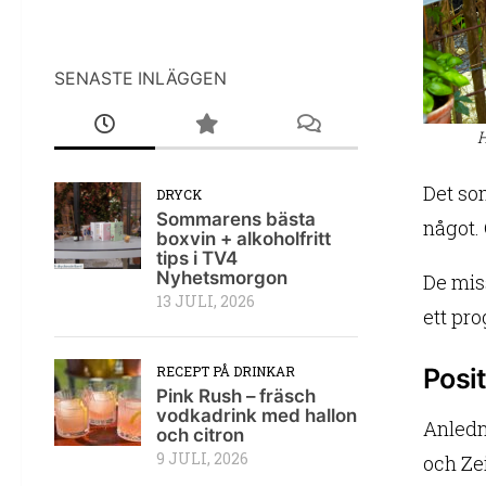
SENASTE INLÄGGEN
H
Det som
DRYCK
Sommarens bästa
något. 
boxvin + alkoholfritt
tips i TV4
Nyhetsmorgon
De mis
13 JULI, 2026
ett pro
Posit
RECEPT PÅ DRINKAR
Pink Rush – fräsch
vodkadrink med hallon
Anledn
och citron
9 JULI, 2026
och Ze