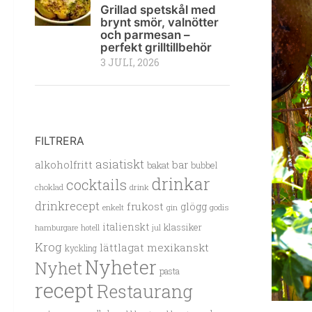
Grillad spetskål med
brynt smör, valnötter
och parmesan –
perfekt grilltillbehör
3 JULI, 2026
FILTRERA
asiatiskt
alkoholfritt
bar
bakat
bubbel
drinkar
cocktails
choklad
drink
drinkrecept
frukost
glögg
enkelt
gin
godis
italienskt
klassiker
hamburgare
hotell
jul
Krog
lättlagat
mexikanskt
kyckling
Nyheter
Nyhet
pasta
recept
Restaurang