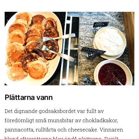
Plättarna vann
Det dignande godsaksbordet var fullt av
föredömligt små munsbitar av chokladkakor,
pannacotta, rulltårta och cheesecake. Vinnaren
bland efterrätterna blev ändå plättarna. Rejält