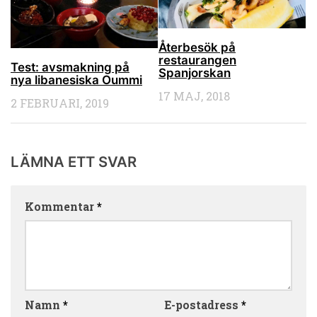
Återbesök på
restaurangen
Test: avsmakning på
Spanjorskan
nya libanesiska Oummi
17 MAJ, 2018
2 FEBRUARI, 2019
LÄMNA ETT SVAR
Kommentar
*
Namn
*
E-postadress
*