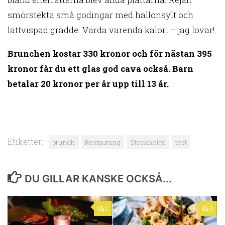
smörstekta små godingar med hallonsylt och
lättvispad grädde. Värda varenda kalori – jag lovar!
Brunchen kostar 330 kronor och för nästan 395
kronor får du ett glas god cava också. Barn
betalar 20 kronor per år upp till 13 år.
Etiketter:
brunch
Restaurang
Stockholm
test
DU GILLAR KANSKE OCKSÅ...
2
0