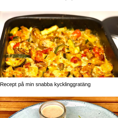
Recept på min snabba kycklinggratäng