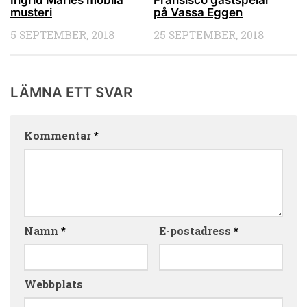
Ingrid Maries mobila
Fransisco gästspelar
musteri
på Vassa Eggen
5 SEPTEMBER, 2018
25 SEPTEMBER, 2018
LÄMNA ETT SVAR
Kommentar
*
Namn
*
E-postadress
*
Webbplats