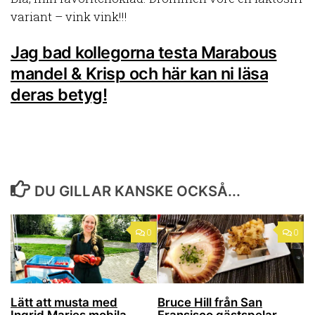
variant – vink vink!!!
Jag bad kollegorna testa Marabous
mandel & Krisp och här kan ni läsa
deras betyg!
DU GILLAR KANSKE OCKSÅ...
0
0
Lätt att musta med
Bruce Hill från San