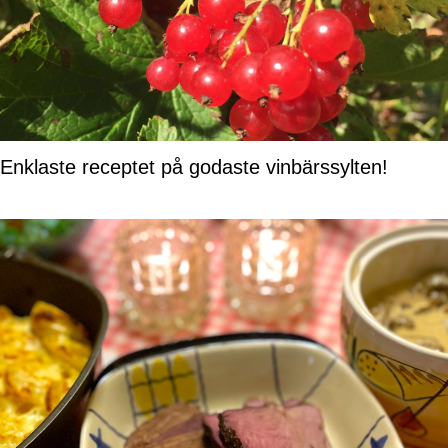
Enklaste receptet på godaste vinbärssylten!