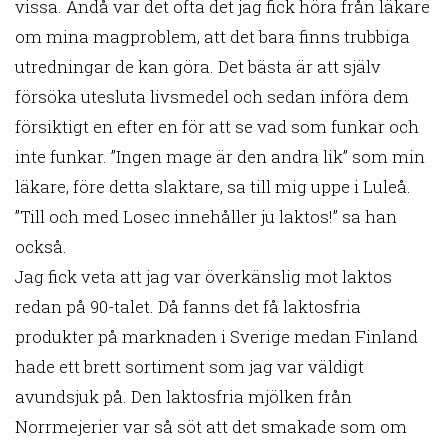
vissa. Ändå var det ofta det jag fick höra från läkare
om mina magproblem, att det bara finns trubbiga
utredningar de kan göra. Det bästa är att själv
försöka utesluta livsmedel och sedan införa dem
försiktigt en efter en för att se vad som funkar och
inte funkar. ”Ingen mage är den andra lik” som min
läkare, före detta slaktare, sa till mig uppe i Luleå.
”Till och med Losec innehåller ju laktos!” sa han
också.
Jag fick veta att jag var överkänslig mot laktos
redan på 90-talet. Då fanns det få laktosfria
produkter på marknaden i Sverige medan Finland
hade ett brett sortiment som jag var väldigt
avundsjuk på. Den laktosfria mjölken från
Norrmejerier var så söt att det smakade som om