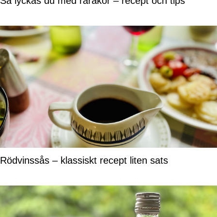
Så lyckas du med rårakor – recept och tips
Rödvinssås – klassiskt recept liten sats