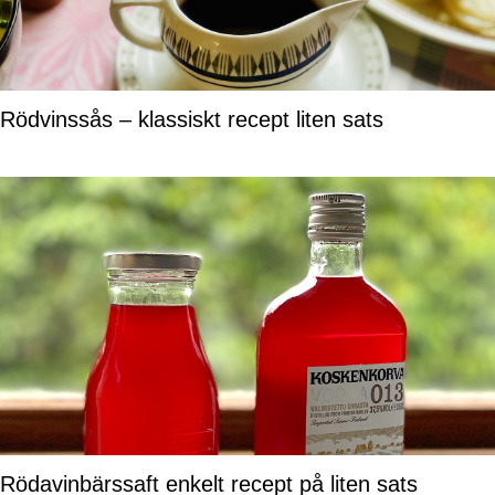
Rödvinssås – klassiskt recept liten sats
Rödavinbärssaft enkelt recept på liten sats