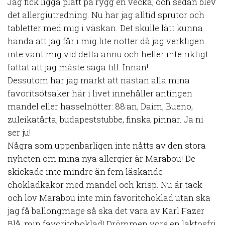
Jag fick ligga platt på rygg en vecka, och sedan blev
det allergiutredning. Nu har jag alltid sprutor och
tabletter med mig i väskan. Det skulle lätt kunna
hända att jag får i mig lite nötter då jag verkligen
inte vant mig vid detta ännu och heller inte riktigt
fattat att jag måste säga till. Innan!
Dessutom har jag märkt att nästan alla mina
favoritsötsaker här i livet innehåller antingen
mandel eller hasselnötter: 88:an, Daim, Bueno,
zuleikatårta, budapeststubbe, finska pinnar. Ja ni
ser ju!
Några som uppenbarligen inte nåtts av den stora
nyheten om mina nya allergier är Marabou! De
skickade inte mindre än fem läskande
chokladkakor med mandel och krisp. Nu är tack
och lov Marabou inte min favoritchoklad utan ska
jag få ballongmage så ska det vara av Karl Fazer
Blå, min favoritchoklad! Drömmen vore en laktosfri