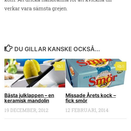
verkar vara sämsta grejen.
DU GILLAR KANSKE OCKSÅ...
3
0
Bästa julklappen – en
Missade Årets kock –
keramisk mandolin
fick smör
19 DECEMBER, 2012
12 FEBRUARI, 2014