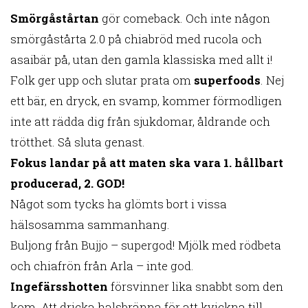
Smörgåstårtan
gör comeback. Och inte någon
smörgåstårta 2.0 på chiabröd med rucola och
asaibär på, utan den gamla klassiska med allt i!
Folk ger upp och slutar prata om
superfoods
. Nej
ett bär, en dryck, en svamp, kommer förmodligen
inte att rädda dig från sjukdomar, åldrande och
trötthet. Så sluta genast.
Fokus landar på att maten ska vara 1. hållbart
producerad, 2. GOD!
Något som tycks ha glömts bort i vissa
hälsosamma sammanhang.
Buljong från Bujjo – supergod! Mjölk med rödbeta
och chiafrön från Arla – inte god.
Ingefärsshotten
försvinner lika snabbt som den
kom. Att dricka halsbränna för att kvickna till