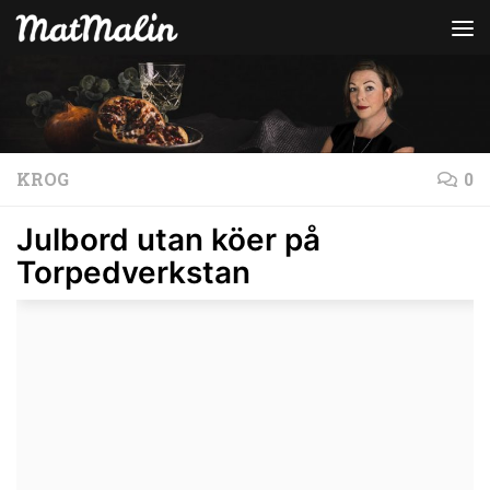
Hoppa till innehåll
KROG
0
Julbord utan köer på
Torpedverkstan