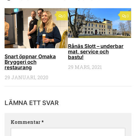
0
0
Rånäs Slott – underbar
mat, service och
Snart öppnar Omaka
bastu!
Bryggeri och
29 MARS, 2021
restaurang
29 JANUARI, 2020
LÄMNA ETT SVAR
Kommentar
*