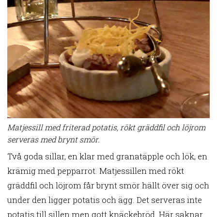
Matjessill med friterad potatis, rökt gräddfil och löjrom
serveras med brynt smör.
Två goda sillar, en klar med granatäpple och lök, en
krämig med pepparrot. Matjessillen med rökt
gräddfil och löjrom får brynt smör hällt över sig och
under den ligger potatis och ägg. Det serveras inte
potatis till sillen men gott knäckebröd. Här saknar