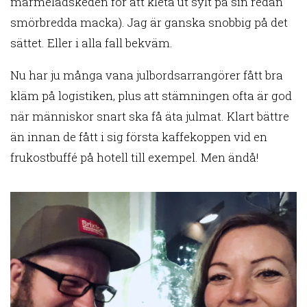
marmeladskeden för att kleta ut sylt på sin redan
smörbredda macka). Jag är ganska snobbig på det
sättet. Eller i alla fall bekväm.
Nu har ju många vana julbordsarrangörer fått bra
kläm på logistiken, plus att stämningen ofta är god
när människor snart ska få äta julmat. Klart bättre
än innan de fått i sig första kaffekoppen vid en
frukostbuffé på hotell till exempel. Men ändå!