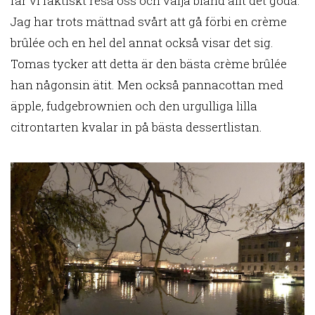
får vi faktiskt resa oss och välja bland allt det goda.
Jag har trots mättnad svårt att gå förbi en crème
brûlée och en hel del annat också visar det sig.
Tomas tycker att detta är den bästa crème brûlée
han någonsin ätit. Men också pannacottan med
äpple, fudgebrownien och den urgulliga lilla
citrontarten kvalar in på bästa dessertlistan.