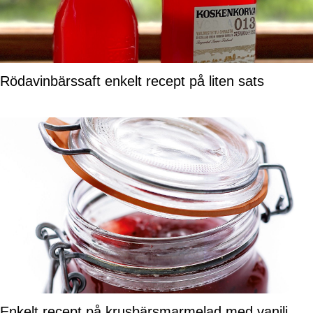
Rödavinbärssaft enkelt recept på liten sats
Enkelt recept på krusbärsmarmelad med vanilj