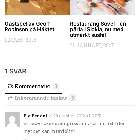
Gästspel av Geoff
Restaurang Sovel – en
Robinson på Häktet
pärla i Sickla, nu med
utmärkt sushi!
1 MARS, 2013
21 JANUARI, 2017
1 SVAR
Kommentarer
1
Inkommande länkar
0
Pia Bendel
18 oktober, 2012 kl. 07:51
Gillade också svamprisotton, och minst lika
mycket kaninraviolin!