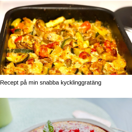
Recept på min snabba kycklinggratäng