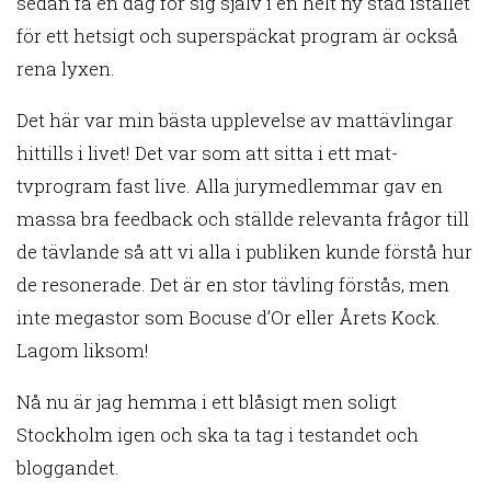
sedan få en dag för sig själv i en helt ny stad istället
för ett hetsigt och superspäckat program är också
rena lyxen.
Det här var min bästa upplevelse av mattävlingar
hittills i livet! Det var som att sitta i ett mat-
tvprogram fast live. Alla jurymedlemmar gav en
massa bra feedback och ställde relevanta frågor till
de tävlande så att vi alla i publiken kunde förstå hur
de resonerade. Det är en stor tävling förstås, men
inte megastor som Bocuse d’Or eller Årets Kock.
Lagom liksom!
Nå nu är jag hemma i ett blåsigt men soligt
Stockholm igen och ska ta tag i testandet och
bloggandet.