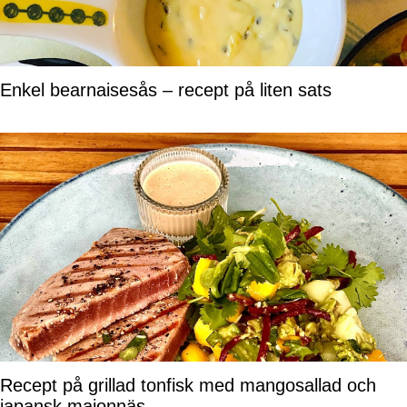
Enkel bearnaisesås – recept på liten sats
Recept på grillad tonfisk med mangosallad och
japansk majonnäs