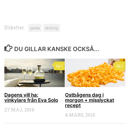
Etiketter:
pasta
tävling
DU GILLAR KANSKE OCKSÅ...
0
0
Dagens vill ha:
Ostbågens dag i
vinkylare från Eva Solo
morgon + misslyckat
recept
27 MAJ, 2016
4 MARS, 2016