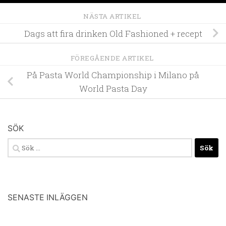
NÄSTA ARTIKEL
Dags att fira drinken Old Fashioned + recept
FÖREGÅENDE ARTIKEL
På Pasta World Championship i Milano på
World Pasta Day
SÖK
Sök
efter:
SENASTE INLÄGGEN