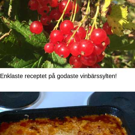
Enklaste receptet på godaste vinbärssylten!