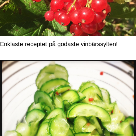
Enklaste receptet på godaste vinbärssylten!