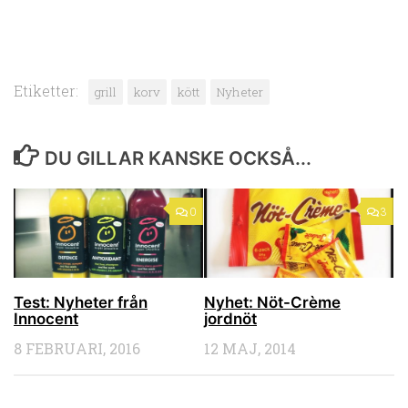
Etiketter:
grill
korv
kött
Nyheter
DU GILLAR KANSKE OCKSÅ...
0
3
Test: Nyheter från
Nyhet: Nöt-Crème
Innocent
jordnöt
8 FEBRUARI, 2016
12 MAJ, 2014