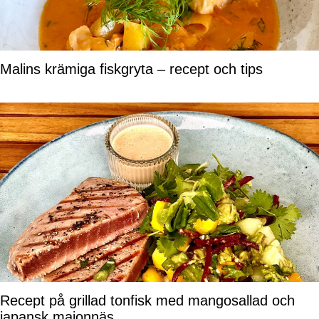
Malins krämiga fiskgryta – recept och tips
Recept på grillad tonfisk med mangosallad och
japansk majonnäs