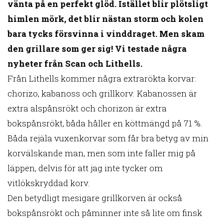
vänta på en perfekt glöd. Istället blir plötsligt
himlen mörk, det blir nästan storm och kolen
bara tycks försvinna i vinddraget. Men skam
den grillare som ger sig! Vi testade några
nyheter från Scan och Lithells.
Från Lithells kommer några extrarökta korvar:
chorizo, kabanoss och grillkorv. Kabanossen är
extra alspånsrökt och chorizon är extra
bokspånsrökt, båda håller en köttmängd på 71 %.
Båda rejäla vuxenkorvar som får bra betyg av min
korvälskande man, men som inte faller mig på
läppen, delvis för att jag inte tycker om
vitlökskryddad korv.
Den betydligt mesigare grillkorven är också
bokspånsrökt och påminner inte så lite om finsk