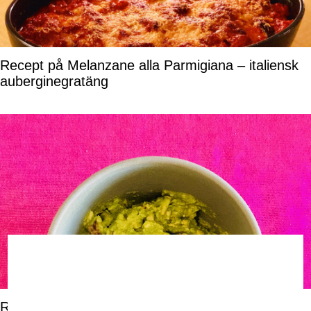
Recept på Melanzane alla Parmigiana – italiensk
auberginegratäng
Recept på min godaste Guacamole