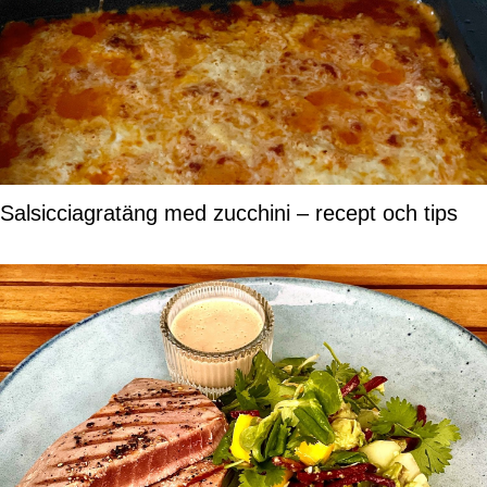
Salsicciagratäng med zucchini – recept och tips