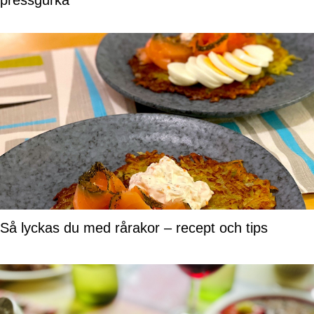
pressgurka
Så lyckas du med rårakor – recept och tips