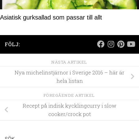
Asiatisk gurksallad som passar till allt
FÖLJ:
NÄSTA ARTIKEL
Nya michelinstjärnor i Sverige 2016 – här är
hela listan
FÖREGÅENDE ARTIKEL
Recept på indisk kycklingcurry i slow
cooker/crock pot
SÖK