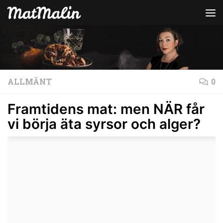
Hoppa till innehåll
ALLMÄNT
0
Framtidens mat: men NÄR får
vi börja äta syrsor och alger?