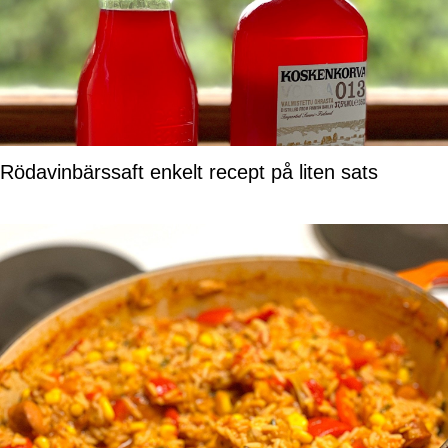
Rödavinbärssaft enkelt recept på liten sats