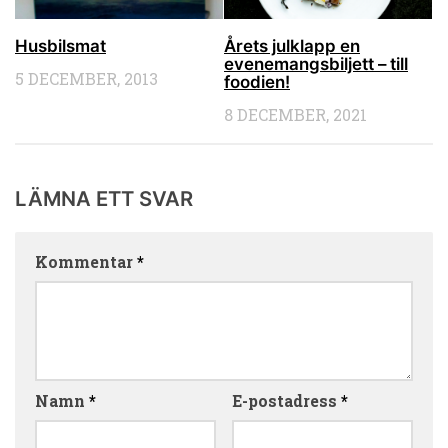
Husbilsmat
Årets julklapp en
evenemangsbiljett – till
5 DECEMBER, 2013
foodien!
8 DECEMBER, 2021
LÄMNA ETT SVAR
Kommentar
*
Namn
*
E-postadress
*