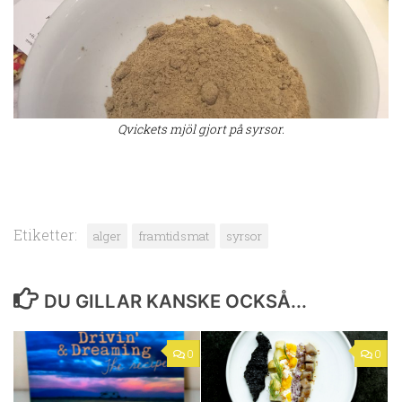
Qvickets mjöl gjort på syrsor.
Etiketter:
alger
framtidsmat
syrsor
DU GILLAR KANSKE OCKSÅ...
0
0