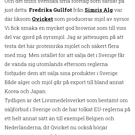
Och det finns svenska små företag som satsat på
just detta:
Fredrika Gullfot
från
Simris Alg
var
där liksom
Qvicket
som producerar mjöl av syrsor.
Vi fick smaka en mycket god brownie som till viss
del var gjord på syrsmjöl. Jag är jättesugen på att
testa det här proteinrika mjölet och säkert flera
med mig. Men istället för att sälja det i Sverige får
de vända sig utomlands eftersom reglerna
förbjuder dem att sälja sina produkter i Sverige.
Både alger och mjöl går på export till bland annat
Korea och Japan.
Tydligen är det Livsmedelsverket som bestämt om
säljförbud i Sverige och de har tolkat EU-reglerna på
ett helt annat sätt än till exempel Belgien och
Nederländerna, dit Qvicket nu också börjar