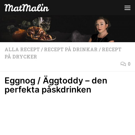
Hoppa till innehåll
ALLA RECEPT
/
RECEPT PÅ DRINKAR
/
RECEPT
PÅ DRYCKER
0
Eggnog / Äggtoddy – den
perfekta påskdrinken