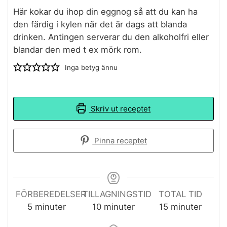
Här kokar du ihop din eggnog så att du kan ha
den färdig i kylen när det är dags att blanda
drinken. Antingen serverar du den alkoholfri eller
blandar den med t ex mörk rom.
Inga betyg ännu
Skriv ut receptet
Pinna receptet
FÖRBEREDELSER
TILLAGNINGSTID
TOTAL TID
minuter
minuter
minuter
5
minuter
10
minuter
15
minuter