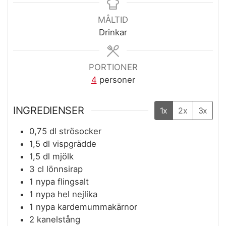
MÅLTID
Drinkar
PORTIONER
4
personer
INGREDIENSER
1x
2x
3x
0,75
dl
strösocker
1,5
dl
vispgrädde
1,5
dl
mjölk
3
cl
lönnsirap
1
nypa flingsalt
1
nypa hel nejlika
1
nypa kardemummakärnor
2
kanelstång