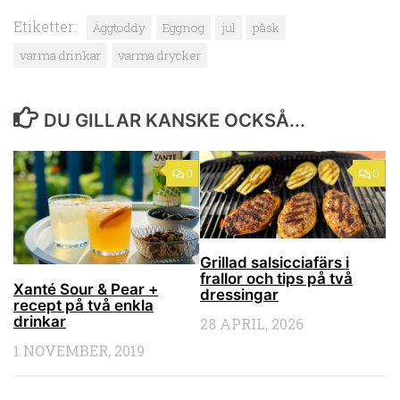
Etiketter:
Äggtoddy
Eggnog
jul
påsk
varma drinkar
varma drycker
DU GILLAR KANSKE OCKSÅ...
0
0
Grillad salsicciafärs i
frallor och tips på två
Xanté Sour & Pear +
dressingar
recept på två enkla
drinkar
28 APRIL, 2026
1 NOVEMBER, 2019