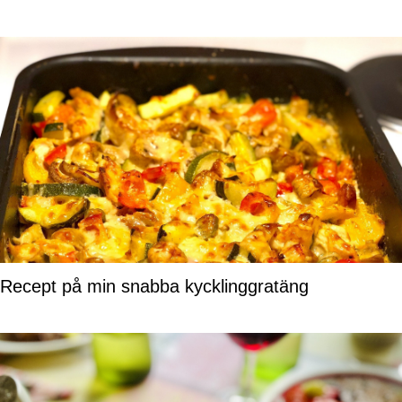
Recept på min snabba kycklinggratäng