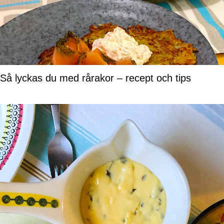
Så lyckas du med rårakor – recept och tips