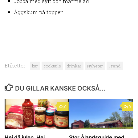
Jobba med sylt och marmelad
Äggskum på toppen
Etiketter:
bar
cocktails
drinkar
Nyheter
Trend
DU GILLAR KANSKE OCKSÅ...
0
0
Hej då julen. Hej
Stor Ålandsguide med