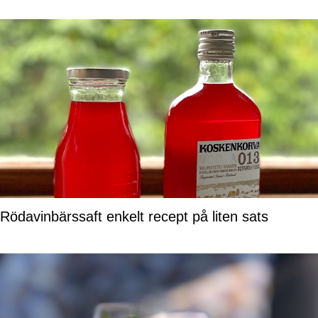
Rödavinbärssaft enkelt recept på liten sats