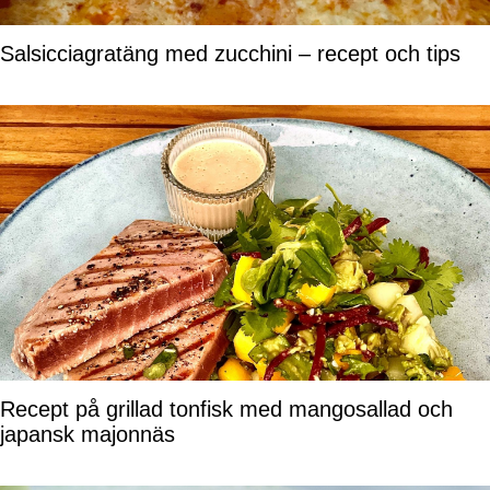
Salsicciagratäng med zucchini – recept och tips
Recept på grillad tonfisk med mangosallad och
japansk majonnäs