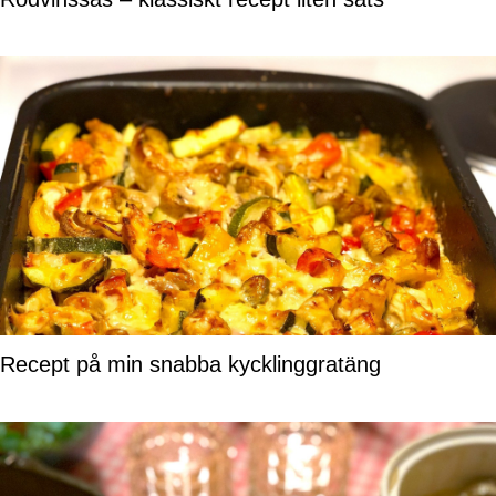
Recept på min snabba kycklinggratäng