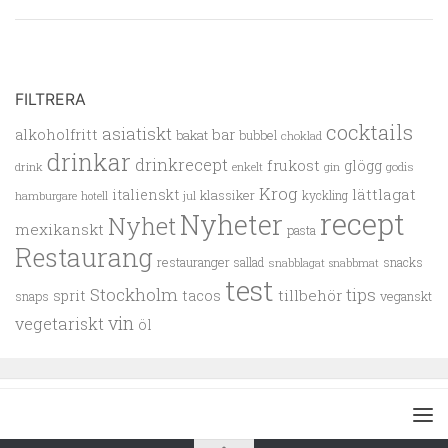
FILTRERA
cocktails
asiatiskt
alkoholfritt
bar
bakat
bubbel
choklad
drinkar
drinkrecept
frukost
glögg
drink
enkelt
gin
godis
Krog
lättlagat
italienskt
klassiker
kyckling
hamburgare
hotell
jul
recept
Nyheter
Nyhet
mexikanskt
pasta
Restaurang
restauranger
sallad
snacks
snabblagat
snabbmat
test
Stockholm
tips
tillbehör
sprit
tacos
snaps
veganskt
vin
vegetariskt
öl