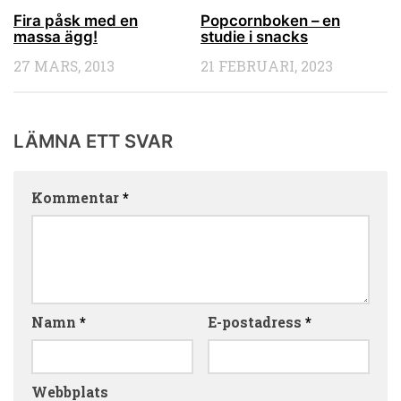
Fira påsk med en
Popcornboken – en
massa ägg!
studie i snacks
27 MARS, 2013
21 FEBRUARI, 2023
LÄMNA ETT SVAR
Kommentar
*
Namn
*
E-postadress
*
Webbplats