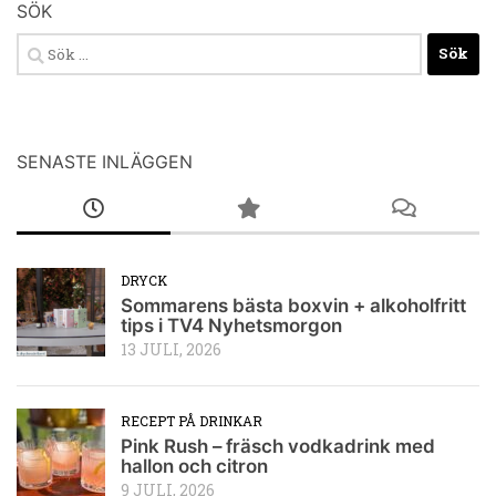
SÖK
Sök
efter:
SENASTE INLÄGGEN
DRYCK
Sommarens bästa boxvin + alkoholfritt
tips i TV4 Nyhetsmorgon
13 JULI, 2026
RECEPT PÅ DRINKAR
Pink Rush – fräsch vodkadrink med
hallon och citron
9 JULI, 2026