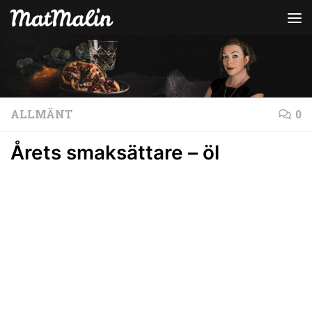
Hoppa till innehåll
ALLMÄNT
0
Årets smaksättare – öl