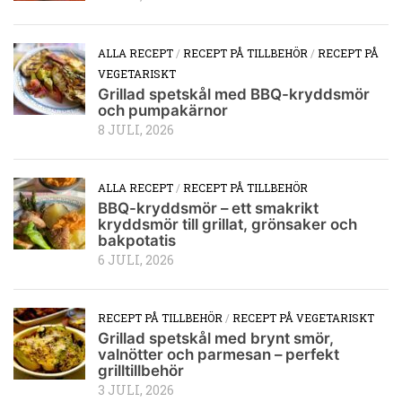
ALLA RECEPT
/
RECEPT PÅ TILLBEHÖR
/
RECEPT PÅ
VEGETARISKT
Grillad spetskål med BBQ-kryddsmör
och pumpakärnor
8 JULI, 2026
ALLA RECEPT
/
RECEPT PÅ TILLBEHÖR
BBQ-kryddsmör – ett smakrikt
kryddsmör till grillat, grönsaker och
bakpotatis
6 JULI, 2026
RECEPT PÅ TILLBEHÖR
/
RECEPT PÅ VEGETARISKT
Grillad spetskål med brynt smör,
valnötter och parmesan – perfekt
grilltillbehör
3 JULI, 2026