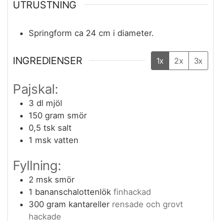
UTRUSTNING
Springform ca 24 cm i diameter.
INGREDIENSER
1x
2x
3x
Pajskal:
3
dl
mjöl
150
gram
smör
0,5
tsk
salt
1
msk
vatten
Fyllning:
2
msk
smör
1
bananschalottenlök
finhackad
300
gram
kantareller
rensade och grovt
hackade