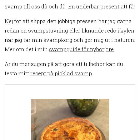
svamp till oss då och då. En underbar present att få!
Nej för att slippa den jobbiga pressen har jag gärna
redan en svampstuvning eller liknande redo i kylen
när jag tar min svampkorg och ger mig ut i naturen.
Mer om det i min
svampguide för nybörjare
.
Är du mer sugen på att göra ett tillbehör kan du
testa mitt
recept på picklad svamp
.