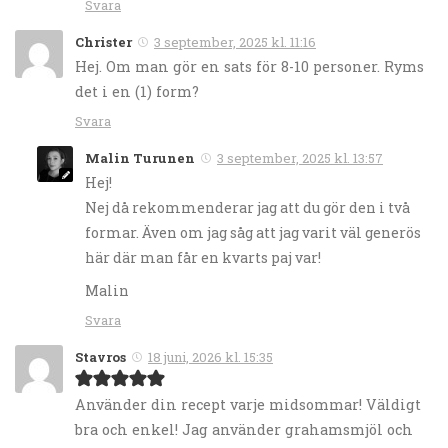
Svara
Christer
3 september, 2025 kl. 11:16
Hej. Om man gör en sats för 8-10 personer. Ryms
det i en (1) form?
Svara
Malin Turunen
3 september, 2025 kl. 13:57
Hej!
Nej då rekommenderar jag att du gör den i två
formar. Även om jag såg att jag varit väl generös
här där man får en kvarts paj var!
Malin
Svara
Stavros
18 juni, 2026 kl. 15:35
Använder din recept varje midsommar! Väldigt
bra och enkel! Jag använder grahamsmjöl och