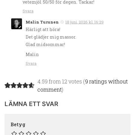
vetemjöl 50/50 för degen. Tackar!
Svara
Malin Turunen
18 juni, 2026 kl. 16:29
Härligt att höra!
Det glädjer mig massor.
Glad midsommar!
Malin
Svara
4.59 from 12 votes (
9 ratings without
comment
)
LÄMNA ETT SVAR
Betyg