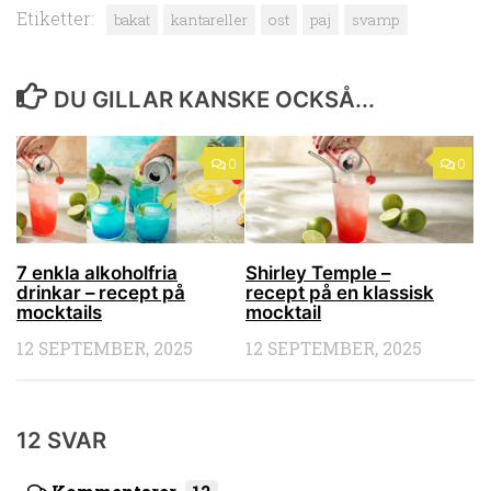
Etiketter:
bakat
kantareller
ost
paj
svamp
DU GILLAR KANSKE OCKSÅ...
0
0
7 enkla alkoholfria
Shirley Temple –
drinkar – recept på
recept på en klassisk
mocktails
mocktail
12 SEPTEMBER, 2025
12 SEPTEMBER, 2025
12 SVAR