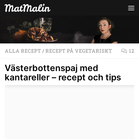
Hoppa till innehåll
ALLA RECEPT
/
RECEPT PÅ VEGETARISKT
12
Västerbottenspaj med
kantareller – recept och tips