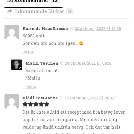
Kommentarer
12
Inkommande länkar
0
Karin de Haas Ericson
23 oktober, 2022 kl. 17:38
Såååå gott!
Gör den om och om igen…
Svara
Malin Turunen
24 oktober, 2022 kl. 08:31
Så kul att höra!
/Malin
Svara
Diddi Fors Janze
2 september, 2023 kl. 20:47
Det är inte alltid ett recept med bra betyg lever
upp till förväntningarna. Men denna gång
valde jag ändå utifrån betyg. Och det var helt