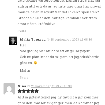
rätt! Godare västerbottenost/kantarellpaj har jag
aldrig ätit och då är jag inte ung utan har prövat
många pajer. Magisk! Var det löken? Spenaten?
Grädden? Eller den härliga kombon? Ser fram
emot nästa kräftskiva.
Svara
Malin Turunen
18 september, 2023 kl. 08:39
Hej!
Vad gad jag blir att höra att du gillar pajen!
Och nu påminner du mig om att jag också borde
göra en.
Malin
Svara
Nina
25 november, 2023 kl. 20:38
Alltså jättejättegod paj, ny favorit å jag kommer
göra den massor av gånger men då kommer jag