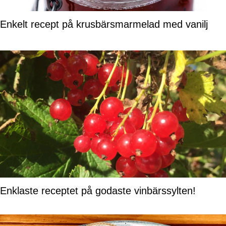
Enkelt recept på krusbärsmarmelad med vanilj
Enklaste receptet på godaste vinbärssylten!