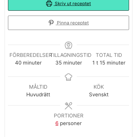
Skriv ut receptet
Pinna receptet
FÖRBEREDELSER
TILLAGNINGSTID
TOTAL TID
minuter
minuter
timme
minuter
40
minuter
35
minuter
1
t
15
minuter
MÅLTID
KÖK
Huvudrätt
Svenskt
PORTIONER
6
personer