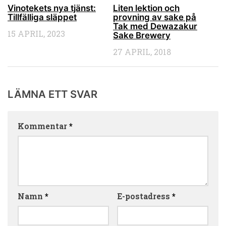
Vinotekets nya tjänst:
Liten lektion och
Tillfälliga släppet
provning av sake på
Tak med Dewazakur
15 APRIL, 2023
Sake Brewery
27 APRIL, 2018
LÄMNA ETT SVAR
Kommentar
*
Namn
*
E-postadress
*