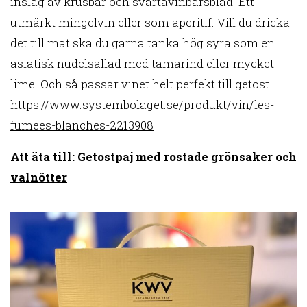
inslag av krusbär och svartavinbärsblad. Ett
utmärkt mingelvin eller som aperitif. Vill du dricka
det till mat ska du gärna tänka hög syra som en
asiatisk nudelsallad med tamarind eller mycket
lime. Och så passar vinet helt perfekt till getost.
https://www.systembolaget.se/produkt/vin/les-
fumees-blanches-2213908
Att äta till:
Getostpaj med rostade grönsaker och
valnötter