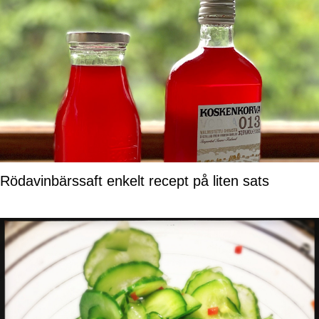
Rödavinbärssaft enkelt recept på liten sats