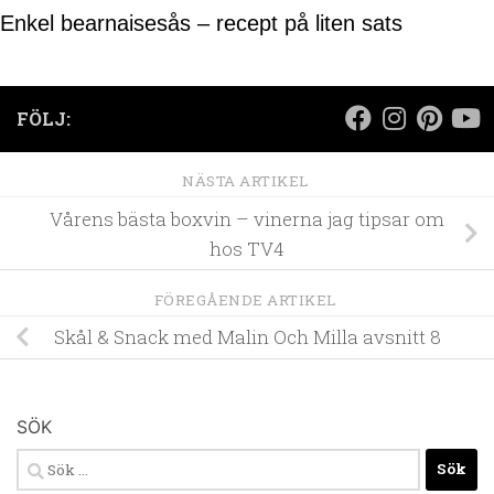
Enkel bearnaisesås – recept på liten sats
FÖLJ:
NÄSTA ARTIKEL
Vårens bästa boxvin – vinerna jag tipsar om
hos TV4
FÖREGÅENDE ARTIKEL
Skål & Snack med Malin Och Milla avsnitt 8
SÖK
Sök
efter: