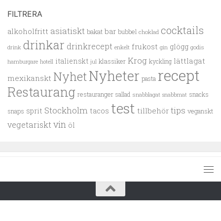
FILTRERA
cocktails
asiatiskt
alkoholfritt
bar
bakat
bubbel
choklad
drinkar
drinkrecept
frukost
glögg
drink
enkelt
gin
godis
Krog
lättlagat
italienskt
klassiker
kyckling
hamburgare
hotell
jul
recept
Nyheter
Nyhet
mexikanskt
pasta
Restaurang
restauranger
sallad
snacks
snabblagat
snabbmat
test
Stockholm
tips
tillbehör
sprit
tacos
snaps
veganskt
vin
vegetariskt
öl