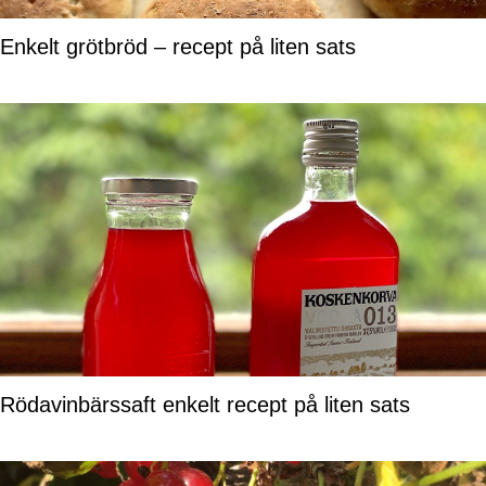
Enkelt grötbröd – recept på liten sats
Rödavinbärssaft enkelt recept på liten sats